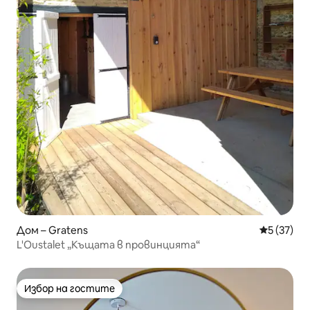
Дом – Gratens
Средна оц
5 (37)
L'Oustalet „Къщата в провинцията“
Избор на гостите
Избор на гостите