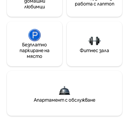
домашни
работа с лаптоп
любимци
Безплатно
паркиране на
Фитнес зала
място
Апартамент с обслужване