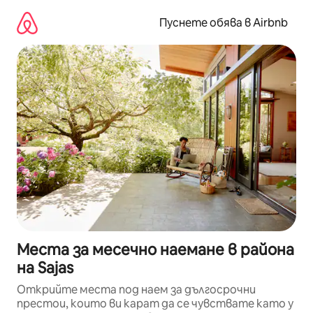
Пропускане
към
Пуснете обява в Airbnb
съдържанието
Места за месечно наемане в района
на Sajas
Открийте места под наем за дългосрочни
престои, които ви карат да се чувствате като у