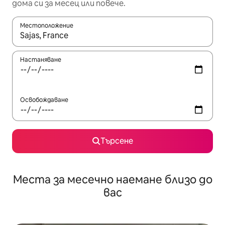
дома си за месец или повече.
Местоположение
Когато резултатите се покажат, използвайте клавишите 
Настаняване
Освобождаване
Търсене
Места за месечно наемане близо до
вас