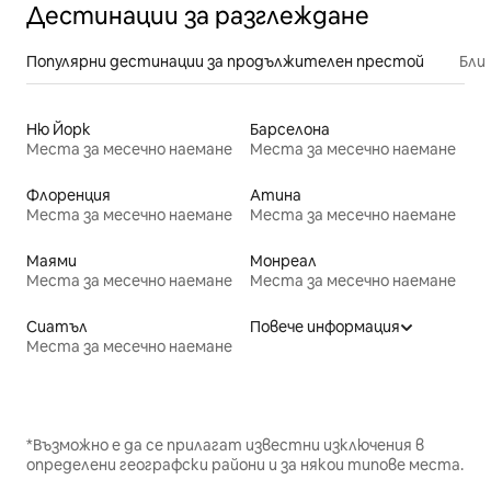
Дестинации за разглеждане
Популярни дестинации за продължителен престой
Бли
Ню Йорк
Барселона
Места за месечно наемане
Места за месечно наемане
Флоренция
Атина
Места за месечно наемане
Места за месечно наемане
Маями
Монреал
Места за месечно наемане
Места за месечно наемане
Сиатъл
Повече информация
Места за месечно наемане
*Възможно е да се прилагат известни изключения в
определени географски райони и за някои типове места.