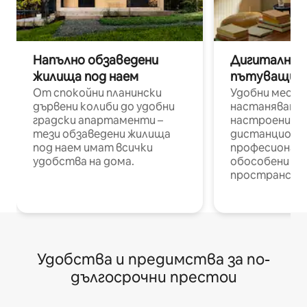
Напълно обзаведени
Дигитални н
жилища под наем
пътуващи п
От спокойни планински
Удобни места
дървени колиби до удобни
настаняване 
градски апартаменти –
настроени и
тези обзаведени жилища
дистанционн
под наем имат всички
професионалис
удобства на дома.
обособени р
пространств
Удобства и предимства за по-
дългосрочни престои