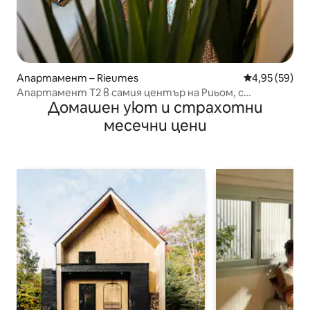
Апартамент – Rieumes
Средна оценк
4,95 (59)
Апартамент T2 в самия център на Риьом, с
Домашен уют и страхотни
климатик
месечни цени