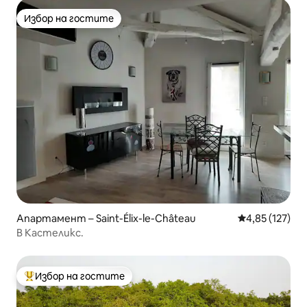
Избор на гостите
Избор на гостите
Апартамент – Saint-Élix-le-Château
Средна оценка
4,85 (127)
В Кастеликс.
Избор на гостите
Най-популярен избор на гостите