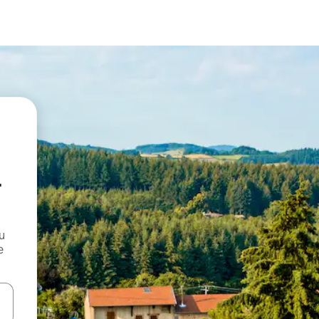
-
и
е
е клавишите със стрелки нагоре и надолу или навигирайте с д