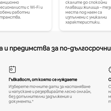
анционно
скалите до спокойни
есионалисти с Wi-Fi и
плаващи жилища – тез
обени работни
места под наем са
транства.
изпълнени с уникални
характеристики.
 и предимства за по-дългосрочн
Гъвкавост, от която се нуждаете
О
Изберете точните дати за настаняване
С
и напускане и резервирайте лесно онлайн,
н
без допълнителни задължения и
м
документи.*
т