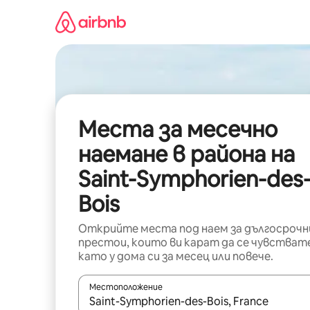
Пропускане
към
съдържанието
Места за месечно
наемане в района на
Saint-Symphorien-des
Bois
Открийте места под наем за дългосрочн
престои, които ви карат да се чувстват
като у дома си за месец или повече.
Местоположение
Когато резултатите се покажат, използвайт