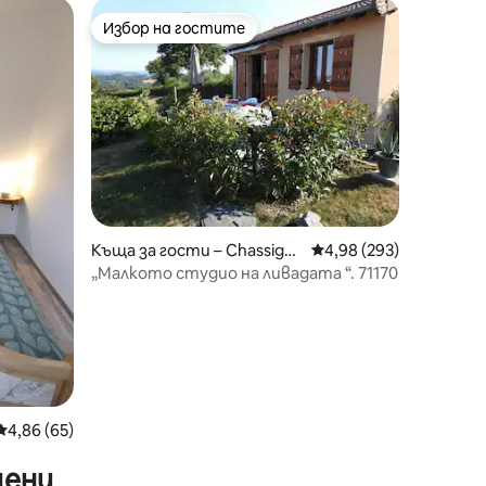
Избор на гостите
Избор на гостите
Къща за гости – Chassigny
Средна оценка: 4,98 
4,98 (293)
-sous-Dun
„Малкото студио на ливадата “. 71170
Средна оценка: 4,86 от 5, 65 отзива
4,86 (65)
цени