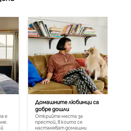
Домашните любимци са
добре дошли
а е
Открийте места за
не.
престой, в които се
ай
настаняват домашни