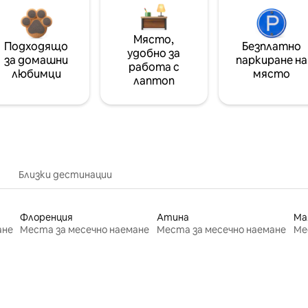
Място,
Подходящо
Безплатно
удобно за
за домашни
паркиране на
работа с
любимци
място
лаптоп
Близки дестинации
Флоренция
Атина
Ма
ане
Места за месечно наемане
Места за месечно наемане
Ме