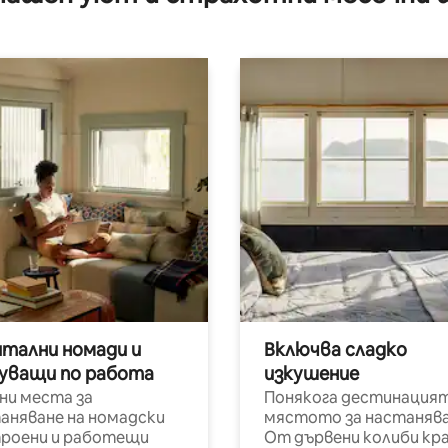
итални номади и
Включва сладко
уващи по работа
изкушение
ни места за
Понякога дестинацият
аняване на номадски
мястото за настанява
роени и работещи
От дървени колиби кр