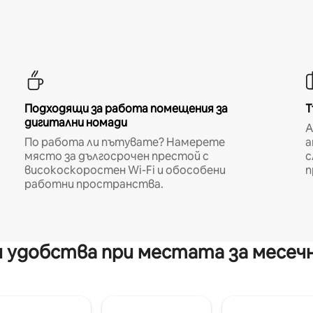
Подходящи за работа помещения за
Т
дигитални номади
A
По работа ли пътувате? Намерете
а
място за дългосрочен престой с
с
високоскоростен Wi-Fi и обособени
п
работни пространства.
 удобства при местата за месеч