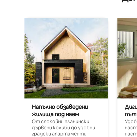
Напълно обзаведени
Диг
жилища под наем
път
От спокойни планински
Удоб
дървени колиби до удобни
наст
градски апартаменти –
наст