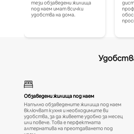
тези обзаведени жилища
дист
под наем имат всички
проф
удобства на дома.
обос
прос
Удобства
Обзаведени жилища под наем
Напълно обзаведените жилища под наем
включват кухня и необходимите ви
удобства, за да живеете удобно за месец
или повече. Това е перфектната
алтернатива на преотдаването под