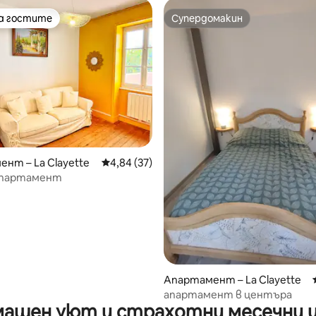
на гостите
Супердомакин
на гостите
Супердомакин
т 5, 130 отзива
нт – La Clayette
Средна оценка: 4,84 от 5, 37 отзива
4,84 (37)
апартамент
Апартамент – La Clayette
апартамент в центъра
ашен уют и страхотни месечни 