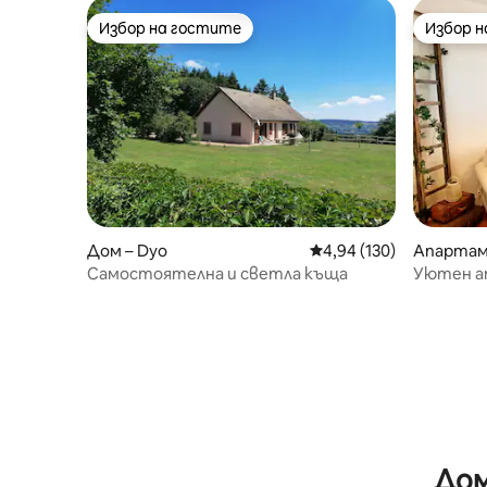
Избор на гостите
Избор 
Избор на гостите
Избор 
Дом – Dyo
Средна оценка: 4,94 о
4,94 (130)
Апартаме
Самостоятелна и светла къща
Уютен 
Дом