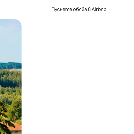
Пуснете обява в Airbnb
окосване или плъзгане.