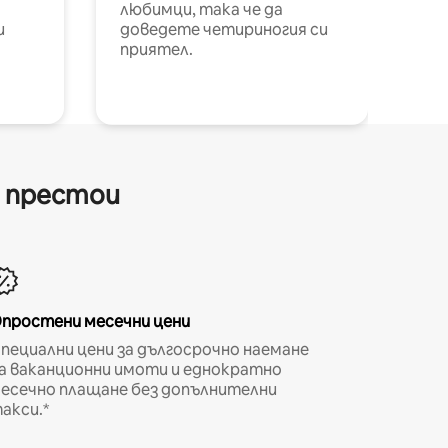
любимци, така че да
и
доведете четириногия си
приятел.
и престои
простени месечни цени
пециални цени за дългосрочно наемане
а ваканционни имоти и еднократно
есечно плащане без допълнителни
акси.*