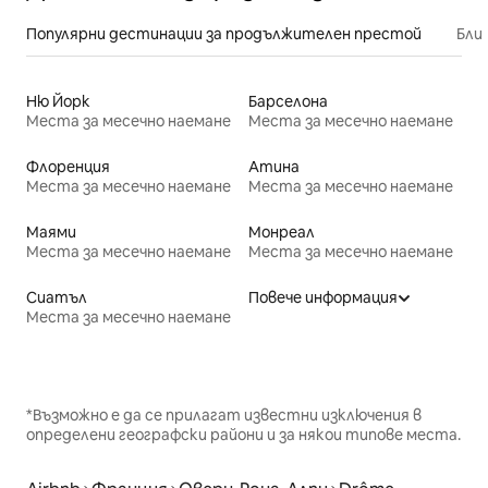
Популярни дестинации за продължителен престой
Бли
Ню Йорк
Барселона
Места за месечно наемане
Места за месечно наемане
Флоренция
Атина
Места за месечно наемане
Места за месечно наемане
Маями
Монреал
Места за месечно наемане
Места за месечно наемане
Сиатъл
Повече информация
Места за месечно наемане
*Възможно е да се прилагат известни изключения в
определени географски райони и за някои типове места.