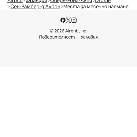
Airbnb
Франция
Оверн-Рона-Алпи
Drôme
Сен-Рамбер-д'Албон
Места за месечно наемане
© 2026 Airbnb, Inc.
Поверителност
Условия