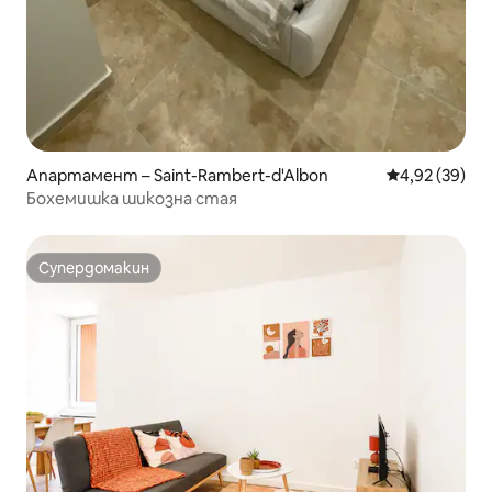
Апартамент – Saint-Rambert-d'Albon
Средна оценк
4,92 (39)
Бохемишка шикозна стая
Супердомакин
Супердомакин