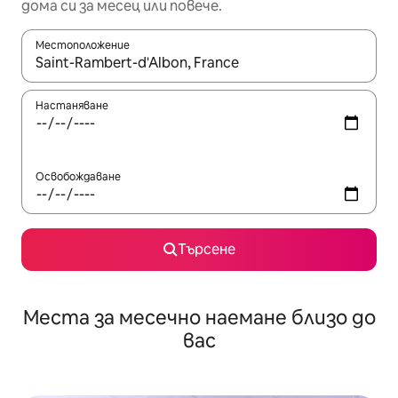
дома си за месец или повече.
Местоположение
Когато резултатите се покажат, използвайте клавишите 
Настаняване
Освобождаване
Търсене
Места за месечно наемане близо до
вас