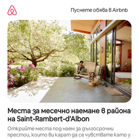
Пропускане
към
Пуснете обява в Airbnb
съдържанието
Места за месечно наемане в района
на Saint-Rambert-d'Albon
Открийте места под наем за дългосрочни
престои, които ви карат да се чувствате като у