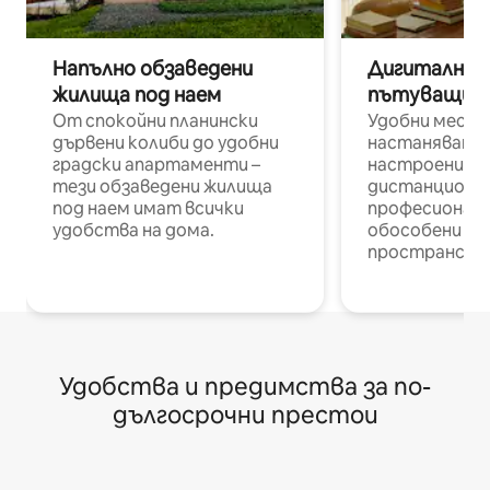
Напълно обзаведени
Дигитални н
жилища под наем
пътуващи п
От спокойни планински
Удобни места
дървени колиби до удобни
настаняване 
градски апартаменти –
настроени и
тези обзаведени жилища
дистанционн
под наем имат всички
професионалис
удобства на дома.
обособени р
пространств
Удобства и предимства за по-
дългосрочни престои