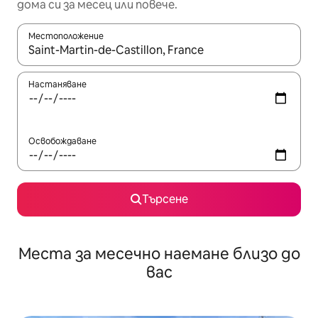
дома си за месец или повече.
Местоположение
Когато резултатите се покажат, използвайте клавишите 
Настаняване
Освобождаване
Търсене
Места за месечно наемане близо до
вас