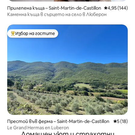
Прилепена къща – Saint-Martin-de-Castillon
Средна оценка
4,95 (144)
Каменна къща в сърцето на село в Люберон
Избор на гостите
Най-популярен избор на гостите
Престой във ферма – Saint-Martin-de-Castillon
Средна оц
5 (18)
Le Grand Hermas en Luberon
Домашен уют и страхотни