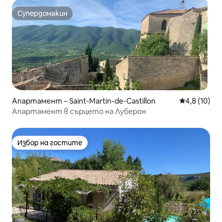
Супердомакин
Супердомакин
Апартамент – Saint-Martin-de-Castillon
Средна оцен
4,8 (10)
Апартамент в сърцето на Луберон
Избор на гостите
Избор на гостите