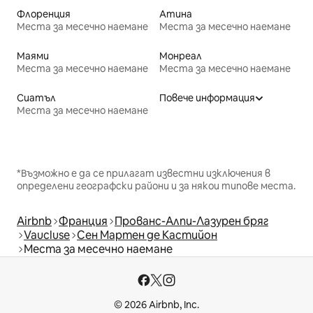
Флоренция
Атина
Места за месечно наемане
Места за месечно наемане
Маями
Монреал
Места за месечно наемане
Места за месечно наемане
Сиатъл
Повече информация
Места за месечно наемане
*Възможно е да се прилагат известни изключения в
определени географски райони и за някои типове места.
Airbnb
Франция
Прованс-Алпи-Лазурен бряг
Vaucluse
Сен Мартен де Кастийон
Места за месечно наемане
© 2026 Airbnb, Inc.