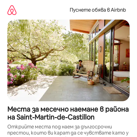
Пропускане
към
Пуснете обява в Airbnb
съдържанието
Места за месечно наемане в района
на Saint-Martin-de-Castillon
Открийте места под наем за дългосрочни
престои, които ви карат да се чувствате като у