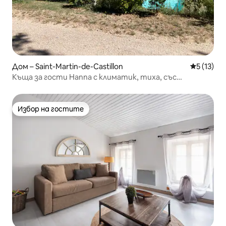
Дом – Saint-Martin-de-Castillon
Средна оц
5 (13)
Къща за гости Hanna с климатик, тиха, със
самостоятелен басейн в Люберон
Избор на гостите
Избор на гостите