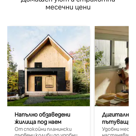
месечни цени
Напълно обзаведени
Дигитални н
жилища под наем
пътуващи п
От спокойни планински
Удобни места
дървени колиби до удобни
настаняване 