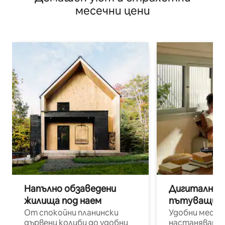
месечни цени
Напълно обзаведени
Дигитални н
жилища под наем
пътуващи п
От спокойни планински
Удобни места
дървени колиби до удобни
настаняване 