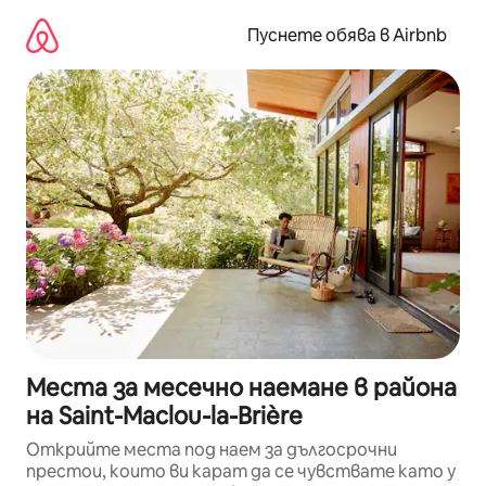
Пропускане
към
Пуснете обява в Airbnb
съдържанието
Места за месечно наемане в района
на Saint-Maclou-la-Brière
Открийте места под наем за дългосрочни
престои, които ви карат да се чувствате като у