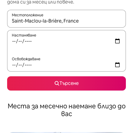
дома си за месец или повече.
Местоположение
Когато резултатите се покажат, използвайте клавишите 
Настаняване
Освобождаване
Търсене
Места за месечно наемане близо до
вас