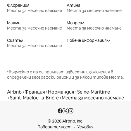
Флоренция
Атина
Места за месечно наемане
Места за месечно наемане
Маями
Монреал
Места за месечно наемане
Места за месечно наемане
Сиатъл
Повече информация
Места за месечно наемане
*Възможно е да се прилагат известни изключения в
определени географски райони и за някои типове места.
Airbnb
Франция
Нормандия
Seine-Maritime
Saint-Maclou-la-Brière
Места за месечно наемане
© 2026 Airbnb, Inc.
Поверителност
Условия