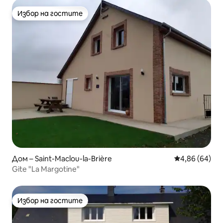
Избор на гостите
Избор на гостите
Дом – Saint-Maclou-la-Brière
Средна оценк
4,86 (64)
Gite "La Margotine"
Избор на гостите
Избор на гостите