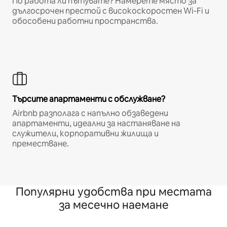
По работа ли пътувате? Намерете място за
дългосрочен престой с високоскоростен Wi-Fi и
обособени работни пространства.
Търсите апартаменти с обслужване?
Airbnb разполага с напълно обзаведени
апартаменти, идеални за настаняване на
служители, корпоративни жилища и
преместване.
Популярни удобства при местата
за месечно наемане