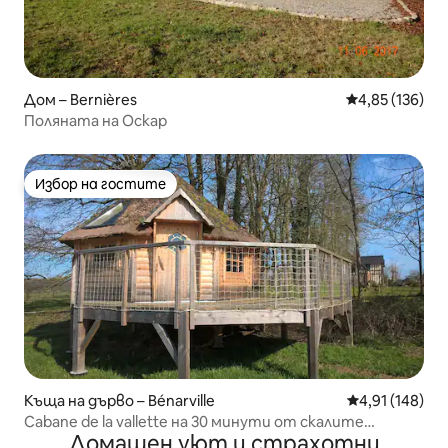
Дом – Bernières
Средна оценка
4,85 (136)
Поляната на Оскар
Избор на гостите
Избор на гостите
Къща на дърво – Bénarville
Средна оценка
4,91 (148)
Cabane de la vallette на 30 минути от скалите
Домашен уют и страхотни
Етретат