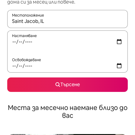
дома си за месец или повече.
Местоположение
Когато резултатите се покажат, използвайте клавишите 
Настаняване
Освобождаване
Търсене
Места за месечно наемане близо до
вас