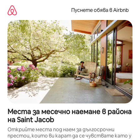
Пропускане
към
Пуснете обява в Airbnb
съдържанието
Места за месечно наемане в района
на Saint Jacob
Открийте места под наем за дългосрочни
престои, които ви карат да се чувствате като у