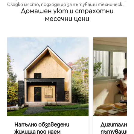
Сладко място, подходящо за пътуващи технически
Домашен уют и страхотни
работници
месечни цени
Напълно обзаведени
Дигитални н
жилища под наем
пътуващи п