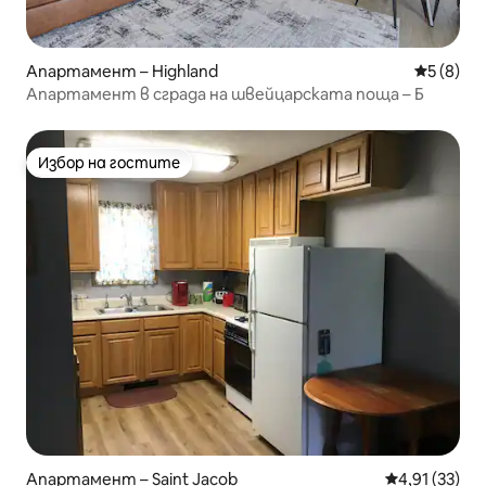
Апартамент – Highland
Средна о
5 (8)
Апартамент в сграда на швейцарската поща – Б
Избор на гостите
Избор на гостите
Апартамент – Saint Jacob
Средна оценк
4,91 (33)