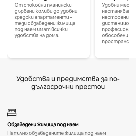
От спокойни планински
Удобни места
дървени колиби до удобни
настаняване 
градски апартаменти –
настроени и
тези обзаведени жилища
дистанционн
под наем имат всички
професионалис
удобства на дома.
обособени р
пространств
Удобства и предимства за по-
дългосрочни престои
Обзаведени жилища под наем
Напълно обзаведените жилища под наем