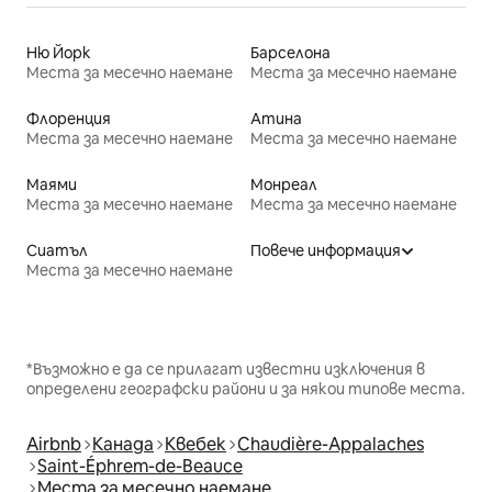
Ню Йорк
Барселона
Места за месечно наемане
Места за месечно наемане
Флоренция
Атина
Места за месечно наемане
Места за месечно наемане
Маями
Монреал
Места за месечно наемане
Места за месечно наемане
Сиатъл
Повече информация
Места за месечно наемане
*Възможно е да се прилагат известни изключения в
определени географски райони и за някои типове места.
Airbnb
Канада
Квебек
Chaudière-Appalaches
Saint-Éphrem-de-Beauce
Места за месечно наемане