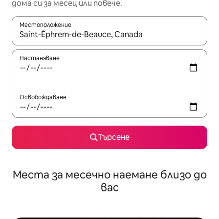
дома си за месец или повече.
Местоположение
Когато резултатите се покажат, използвайте клавишите 
Настаняване
Освобождаване
Търсене
Места за месечно наемане близо до
вас