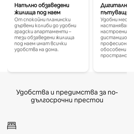
Напълно обзаведени
Дигитални н
жилища под наем
пътуващи п
От спокойни планински
Удобни места
дървени колиби до удобни
настаняване 
градски апартаменти –
настроени и
тези обзаведени жилища
дистанционн
под наем имат всички
професионалис
удобства на дома.
обособени р
пространств
Удобства и предимства за по-
дългосрочни престои