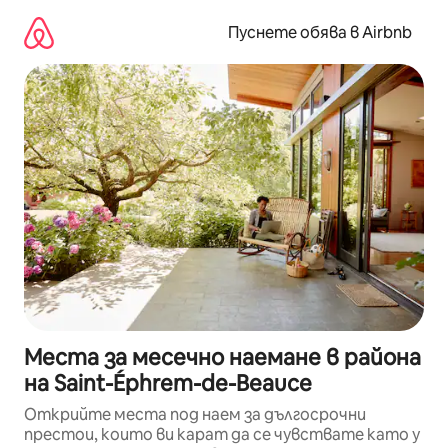
Пропускане
към
Пуснете обява в Airbnb
съдържанието
Места за месечно наемане в района
на Saint-Éphrem-de-Beauce
Открийте места под наем за дългосрочни
престои, които ви карат да се чувствате като у