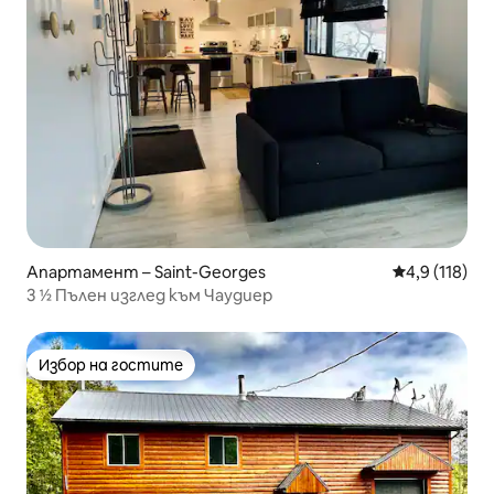
Апартамент – Saint-Georges
Средна оценк
4,9 (118)
3 ½ Пълен изглед към Чаудиер
Избор на гостите
Избор на гостите