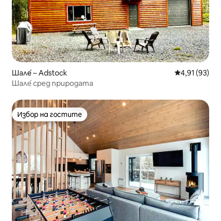
Шале́ – Adstock
Средна оценк
4,91 (93)
Шале́ сред природата
Избор на гостите
Избор на гостите