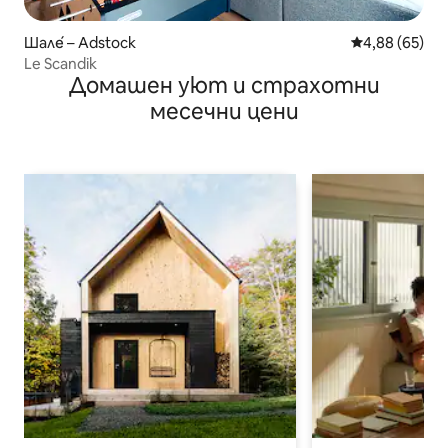
Шале́ – Adstock
Средна оценк
4,88 (65)
Le Scandik
Домашен уют и страхотни
месечни цени