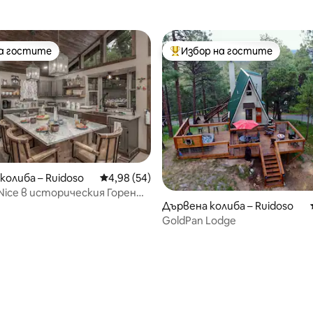
на гостите
Избор на гостите
на гостите
Най-популярен избор на гос
колиба – Ruidoso
Средна оценка: 4,98 от 5, 54 отзива
4,98 (54)
 Nice в историческия Горен
Дървена колиба – Ruidoso
GoldPan Lodge
от 5, 20 отзива