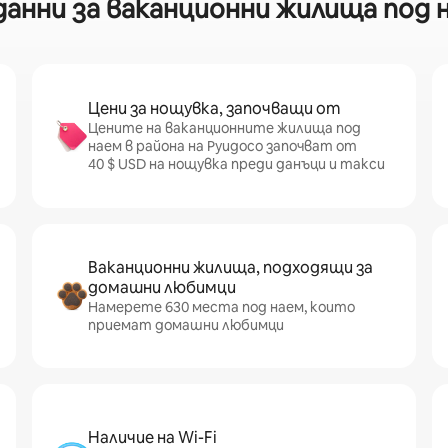
нни за ваканционни жилища под н
Цени за нощувка, започващи от
Цените на ваканционните жилища под
наем в района на Руидосо започват от
40 $ USD на нощувка преди данъци и такси
Ваканционни жилища, подходящи за
домашни любимци
Намерете 630 места под наем, които
приемат домашни любимци
Наличие на Wi-Fi