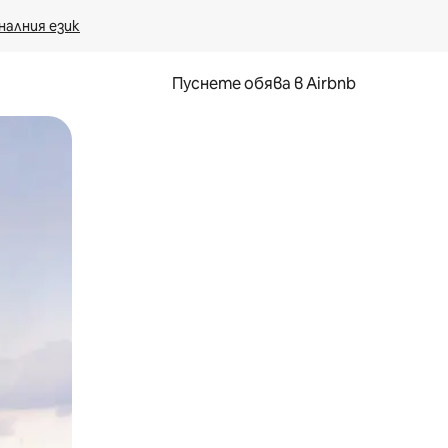
налния език
Пуснете обява в Airbnb
окосване или плъзгане.