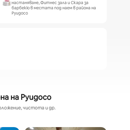
настаняване, Фитнес зала и Скара за
барбекю в местата под наем в района на
Руидосо
на на Руидосо
оложение, чистота и др.