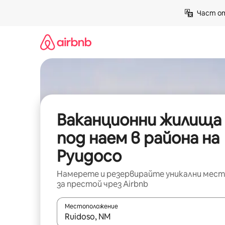
Пропускане
Част от
към
съдържанието
Ваканционни жилища
под наем в района на
Руидосо
Намерете и резервирайте уникални мест
за престой чрез Airbnb
Местоположение
Когато резултатите се покажат, използвайт