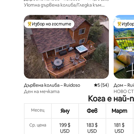
Уютна дървена колиба/Гледка към
планината/Център на града/Ски
Apache
Избор на гостите
Избор
Най-популярен избор на гостите
Най-поп
Дървена колиба – Ruidoso
Средна оценка: 5 
5 (54)
Дом – Ru
Ден на мечката
НОВО СТ
Кога е най
Биг Маун
гората
Месец
Яну
Фев
Март
199 $
183 $
181 $
Ср. цена
USD
USD
USD