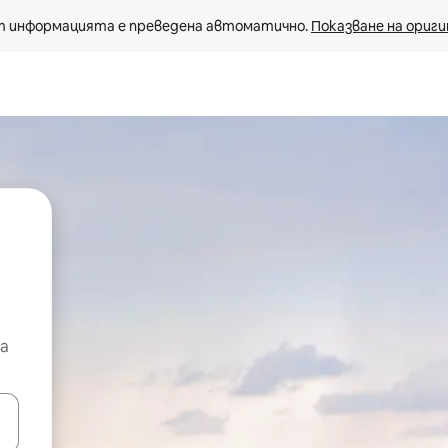
 информацията е преведена автоматично. 
Показване на ориги
а
е клавишите със стрелки нагоре и надолу или навигирайте с д