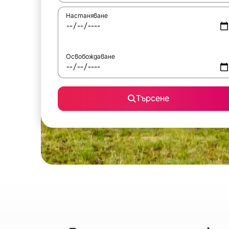
Настаняване
Освобождаване
Търсене