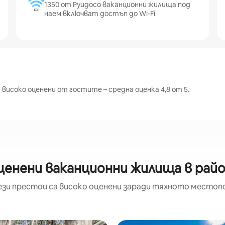
1350 от Руидосо ваканционни жилища под
наем включват достъп до Wi-Fi
високо оценени от гостите – средна оценка 4,8 от 5.
ценени ваканционни жилища в райо
ези престои са високо оценени заради тяхното местоп