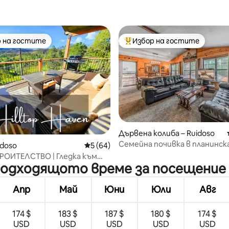
 на гостите
Избор на гостите
улярен избор на гостите
Най-популярен избор на гос
Дървена колиба – Ruidoso
Семейна почивка в планинска
от 5, 54 отзива
idoso
Средна оценка: 5 от 5, 64 отзива
5 (64)
Красотата на горната част
РОИТЕЛСТВО | Гледка към
каньона
-подходящото време за посещение 
тин | Двор | Достъп до
Апр
Май
Юни
Юли
Авг
174 $
183 $
187 $
180 $
174 $
USD
USD
USD
USD
USD