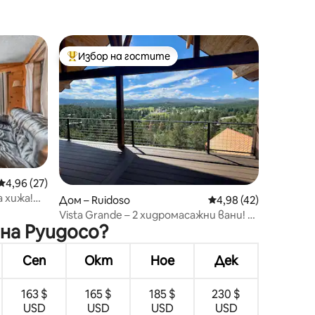
Избор на гостите
тите
Най-популярен избор на гостите
Средна оценка: 4,96 от 5, 27 отзива
4,96 (27)
 хижа!
Дом – Ruidoso
Средна оценка: 4,98
4,98 (42)
 на
Vista Grande – 2 хидромасажни вани! 3
на Руидосо?
големи веранди! Зала за игри!
Сеп
Окт
Ное
Дек
163 $
165 $
185 $
230 $
USD
USD
USD
USD