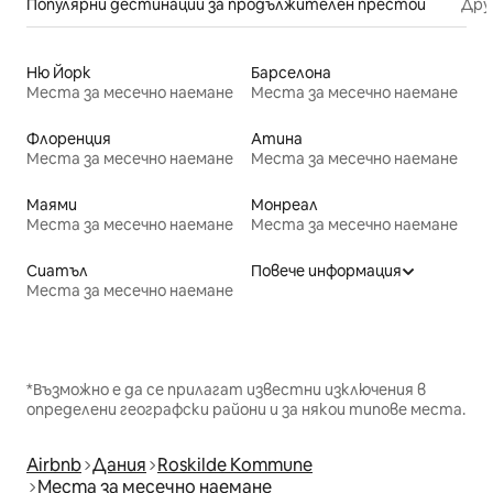
Популярни дестинации за продължителен престой
Дру
Ню Йорк
Барселона
Места за месечно наемане
Места за месечно наемане
Флоренция
Атина
Места за месечно наемане
Места за месечно наемане
Маями
Монреал
Места за месечно наемане
Места за месечно наемане
Сиатъл
Повече информация
Места за месечно наемане
*Възможно е да се прилагат известни изключения в
определени географски райони и за някои типове места.
Airbnb
Дания
Roskilde Kommune
Места за месечно наемане