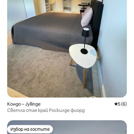
Кондо – Jyllinge
Средна о
5 (6)
Светла стая край Роскилде фиорд
Избор на гостите
Избор на гостите