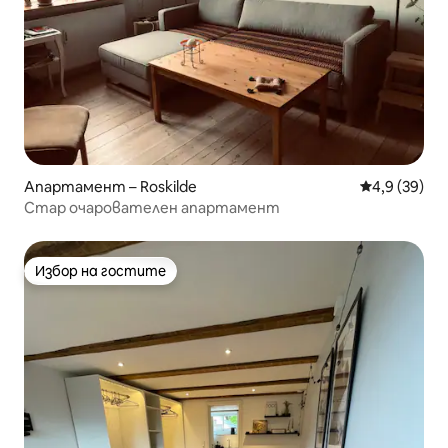
Апартамент – Roskilde
Средна оцен
4,9 (39)
Стар очарователен апартамент
Избор на гостите
Избор на гостите