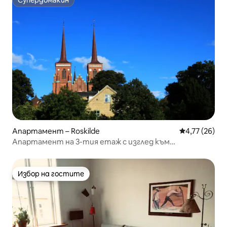
Супердомакин
Супердомакин
Апартамент – Roskilde
Средна оценк
4,77 (26)
Апартамент на 3-тия етаж с изглед към
катедралата в Роскиле
Избор на гостите
Избор на гостите