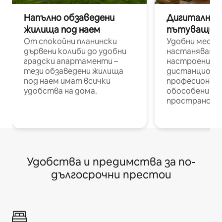
Напълно обзаведени
Дигитални н
жилища под наем
пътуващи п
От спокойни планински
Удобни места
дървени колиби до удобни
настаняване 
градски апартаменти –
настроени и
тези обзаведени жилища
дистанционн
под наем имат всички
професионалис
удобства на дома.
обособени р
пространств
Удобства и предимства за по-
дългосрочни престои