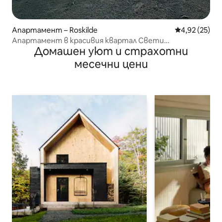
Апартамент – Roskilde
Средна оценк
4,92 (25)
Апартамент в красивия квартал Свети
Домашен уют и страхотни
Йоргенсбьорг, Роскиле
месечни цени