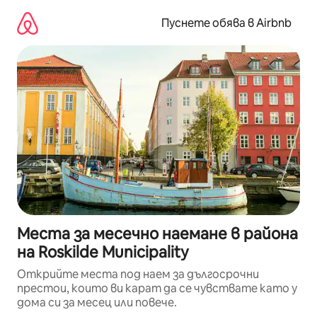
Пропускане
към
Пуснете обява в Airbnb
съдържанието
Места за месечно наемане в района
на Roskilde Municipality
Открийте места под наем за дългосрочни
престои, които ви карат да се чувствате като у
дома си за месец или повече.