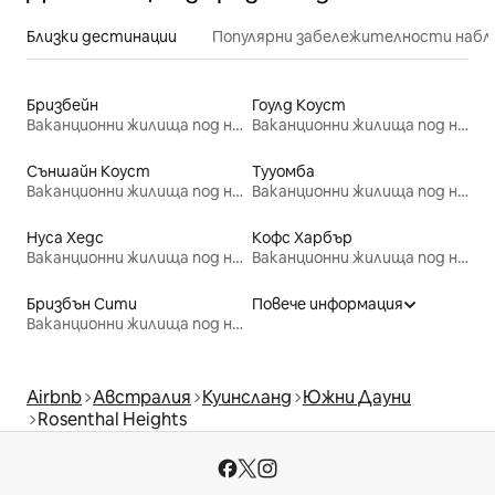
Близки дестинации
Популярни забележителности набл
Бризбейн
Гоулд Коуст
Ваканционни жилища под наем
Ваканционни жилища под наем
Съншайн Коуст
Тууомба
Ваканционни жилища под наем
Ваканционни жилища под наем
Нуса Хедс
Кофс Харбър
Ваканционни жилища под наем
Ваканционни жилища под наем
Бризбън Сити
Повече информация
Ваканционни жилища под наем
Airbnb
Австралия
Куинсланд
Южни Дауни
Rosenthal Heights