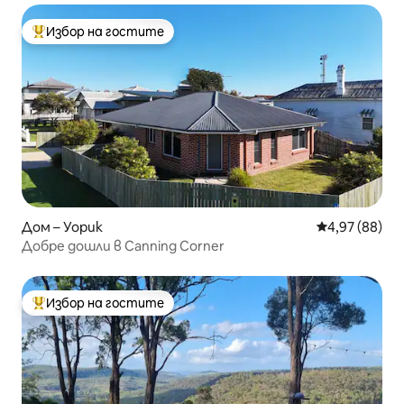
Избор на гостите
Най-популярен избор на гостите
Дом – Уорик
Средна оценк
4,97 (88)
Добре дошли в Canning Corner
Избор на гостите
Най-популярен избор на гостите