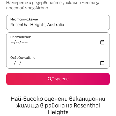
Намерете и резервирайте уникални места за
престой чрез Airbnb
Местоположение
Когато резултатите се покажат, използвайте клавишите 
Настаняване
Освобождаване
Търсене
Най-високо оценени ваканционни
жилища в района на Rosenthal
Heights