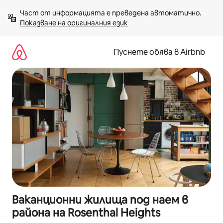
Пропускане
Част от информацията е преведена автоматично. 
към
Показване на оригиналния език
съдържанието
Пуснете обява в Airbnb
Ваканционни жилища под наем в
района на Rosenthal Heights