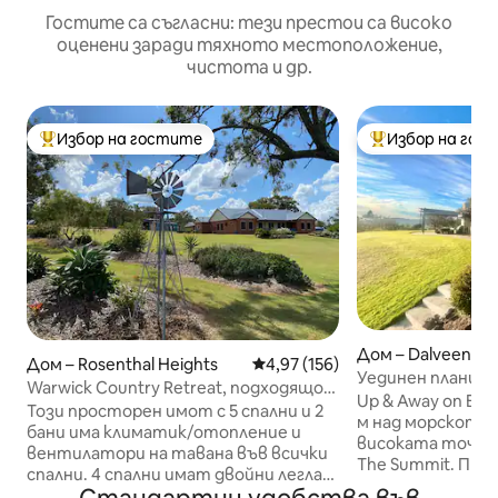
Гостите са съгласни: тези престои са високо
оценени заради тяхното местоположение,
чистота и др.
Избор на гостите
Избор на гос
Най-популярен избор на гостите
Най-популярен 
Дом – Dalveen
Дом – Rosenthal Heights
Средна оценка: 4,97 от 5, 156
4,97 (156)
Уединен планинс
Warwick Country Retreat, подходящо
гледки
Up & Away on Brae
за домашни любимци
Този просторен имот с 5 спални и 2
м над морското р
бани има климатик/отопление и
високата точка
вентилатори на тавана във всички
The Summit. Пре
спални. 4 спални имат двойни легла
180 - градусова панорамна гледка към
със суперголямо двойно легло в