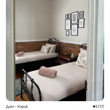
Дом – Уорик
Средна оц
5 (17)