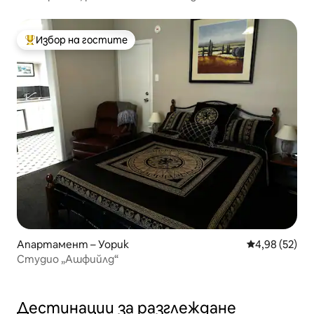
Избор на гостите
Най-популярен избор на гостите
Апартамент – Уорик
Средна оценк
4,98 (52)
Студио „Ашфийлд“
Дестинации за разглеждане