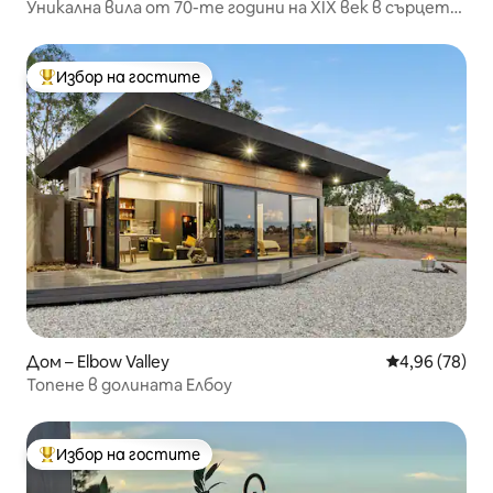
Уникална вила от 70-те години на XIX век в сърцето
на Уоруик
Избор на гостите
Най-популярен избор на гостите
Дом – Elbow Valley
Средна оценк
4,96 (78)
Топене в долината Елбоу
Избор на гостите
Най-популярен избор на гостите