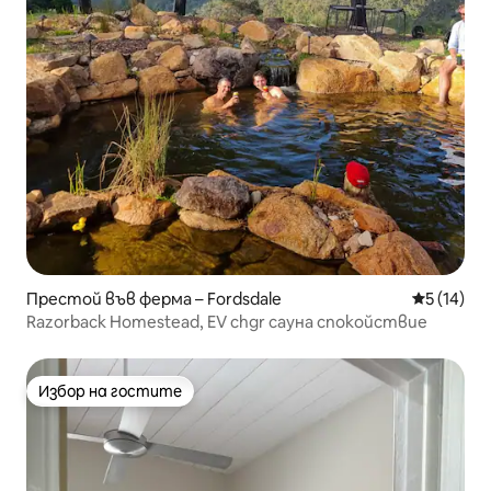
Престой във ферма – Fordsdale
Средна оц
5 (14)
Razorback Homestead, EV chgr сауна спокойствие
Избор на гостите
Избор на гостите