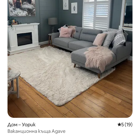
Дом – Уорик
Средна оц
5 (19)
Ваканционна къща Agave