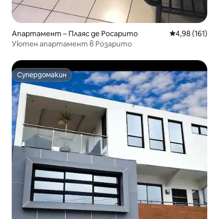
Апартамент – Плаяс де Росарито
Средна оценка
4,98 (161)
Уютен апартамент в Розарито
Супердомакин
Супердомакин