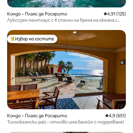
Кондо – Плаяс де Росарито
Средна оценка
4,91 (125)
Луксозен пентхаус с 4 спални на брега на океана с
басейни и джакузи
Избор на гостите
Най-популярен избор на гостите
Кондо – Плаяс де Росарито
Средна оценк
4,9 (651)
Тихоокеански рай – отново има басейн с подгряване!