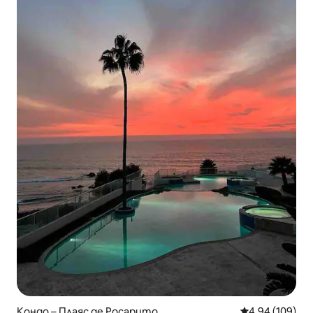
Кондо – Плаяс де Росарито
Средна оценка
4,94 (109)