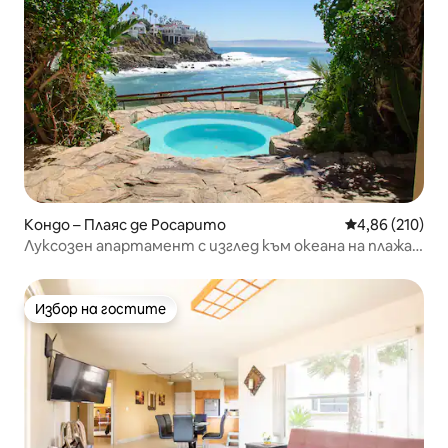
Кондо – Плаяс де Росарито
Средна оценка
4,86 (210)
Луксозен апартамент с изглед към океана на плажа
Росарито! УАУ!
Избор на гостите
Избор на гостите