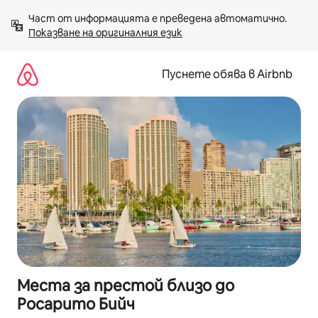
Пропускане
Част от информацията е преведена автоматично. 
към
Показване на оригиналния език
съдържанието
Пуснете обява в Airbnb
Места за престой близо до
Росарито Бийч