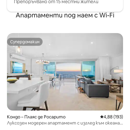
Препоръчвано от 15 местни жители
Апартаменти под наем с Wi-Fi
Супердомакин
Супердомакин
Кондо – Плаяс де Росарито
Средна оценка
4,88 (193)
Луксозен модерен апартамент с изглед към океана
в Росарито