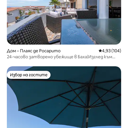
Дом – Плаяс де Росарито
Средна оценка
4,93 (104)
24-часово затворено убежище в Баха|Изглед към
океана|Салон за игри
Избор на гостите
Избор на гостите