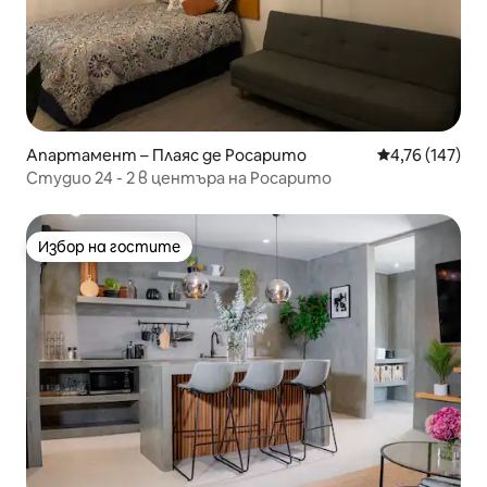
Апартамент – Плаяс де Росарито
Средна оценка
4,76 (147)
Студио 24 - 2 в центъра на Росарито
Избор на гостите
Избор на гостите