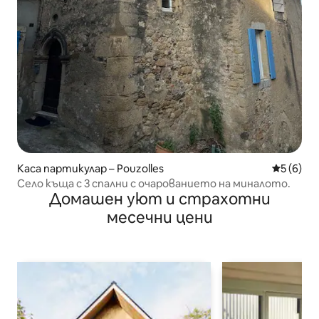
Каса партикулар – Pouzolles
Средна о
5 (6)
Село къща с 3 спални с очарованието на миналото.
Домашен уют и страхотни
месечни цени