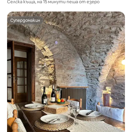
Селска къща, на 15 минути пеша от езеро
Супердомакин
Супердомакин