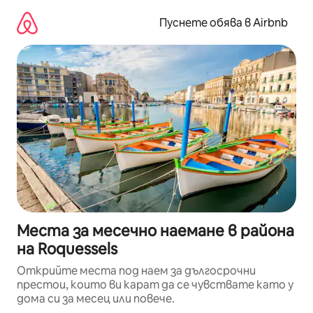
Пропускане
към
Пуснете обява в Airbnb
съдържанието
Места за месечно наемане в района
на Roquessels
Открийте места под наем за дългосрочни
престои, които ви карат да се чувствате като у
дома си за месец или повече.