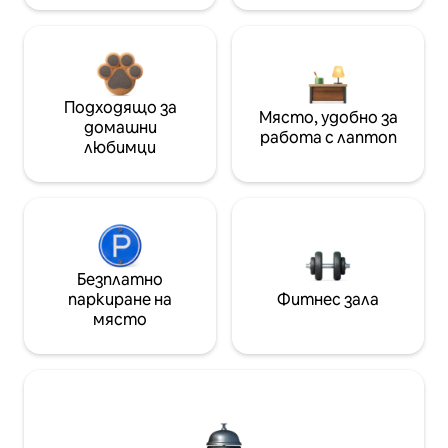
Подходящо за
Място, удобно за
домашни
работа с лаптоп
любимци
Безплатно
паркиране на
Фитнес зала
място