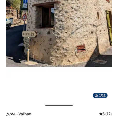
Дом – Vailhan
Средна оц
5 (12)