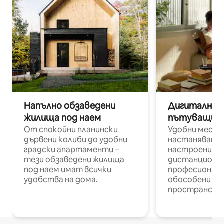
Напълно обзаведени
Дигитални н
жилища под наем
пътуващи п
От спокойни планински
Удобни места
дървени колиби до удобни
настаняване 
градски апартаменти –
настроени и
тези обзаведени жилища
дистанционн
под наем имат всички
професионалис
удобства на дома.
обособени р
пространств