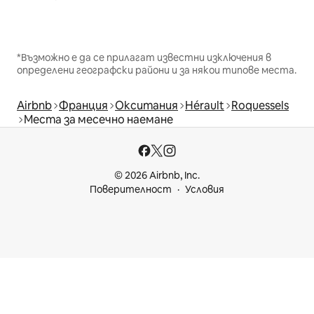
*Възможно е да се прилагат известни изключения в
определени географски райони и за някои типове места.
Airbnb
Франция
Окситания
Hérault
Roquessels
Места за месечно наемане
© 2026 Airbnb, Inc.
Поверителност
Условия