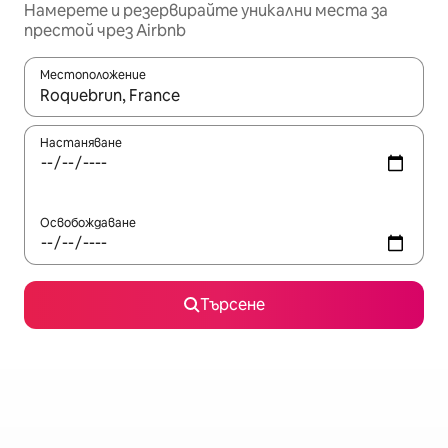
Намерете и резервирайте уникални места за
престой чрез Airbnb
Местоположение
Когато резултатите се покажат, използвайте клавишите 
Настаняване
Освобождаване
Търсене