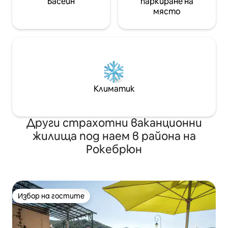
Басейн
паркиране на
място
Климатик
Други страхотни ваканционни
жилища под наем в района на
Рокебрюн
Избор на гостите
Избор на гостите