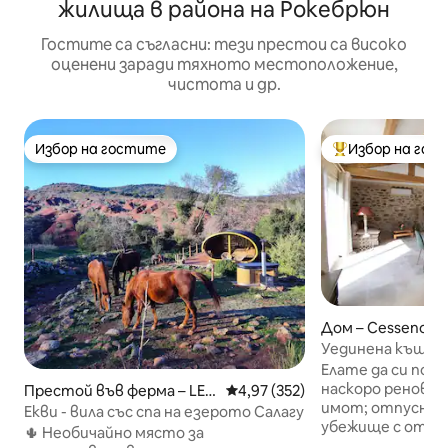
жилища в района на Рокебрюн
Гостите са съгласни: тези престои са високо
оценени заради тяхното местоположение,
чистота и др.
Избор на гостите
Избор на гос
Избор на гостите
Най-популярен 
Дом – Cessenon-
Уединена къща в
Dne DE CANET
Елате да си поч
наскоро реновир
Престой във ферма – LE P
Средна оценка: 4,97 от 5, 352
4,97 (352)
имот; отпуснет
UECH
Екви - вила със спа на езерото Салагу
убежище с откр
🌵 Необичайно място за
и удобни дървени