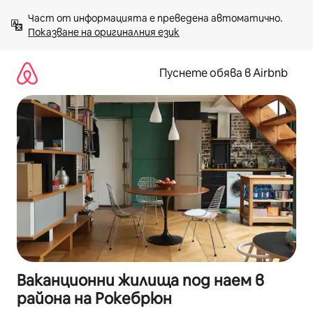
Пропускане
Част от информацията е преведена автоматично. 
към
Показване на оригиналния език
съдържанието
Пуснете обява в Airbnb
Ваканционни жилища под наем в
района на Рокебрюн