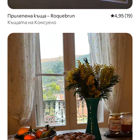
Прилепена къща – Roquebrun
Средна оценк
4,95 (19)
Къщата на Консуело