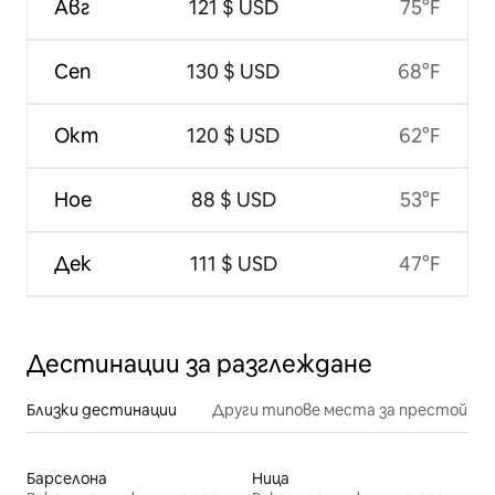
Авг
121 $ USD
75°F
Сеп
130 $ USD
68°F
Окт
120 $ USD
62°F
Ное
88 $ USD
53°F
Дек
111 $ USD
47°F
Дестинации за разглеждане
Близки дестинации
Други типове места за престой
Барселона
Ница