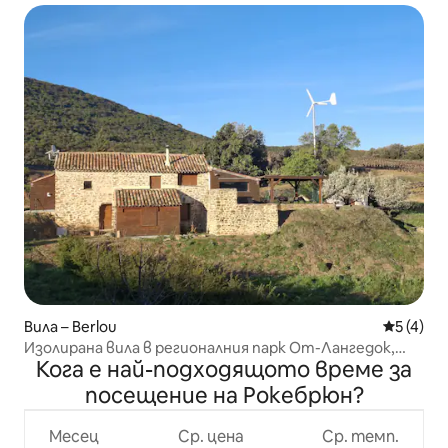
Вила – Berlou
Средна о
5 (4)
Изолирана вила в регионалния парк От-Лангедок,
Кога е най-подходящото време за
джакузи
посещение на Рокебрюн?
Месец
Ср. цена
Ср. темп.