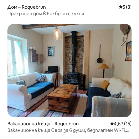
Дом – Roquebrun
Средна о
5 (3)
Прекрасен дом в Рокбрюн с кухня
Ваканционна къща – Roquebrun
Средна оценк
4,67 (15)
Ваканционна къща Ceps за 6 души, безплатен Wi-Fi,
речен плаж