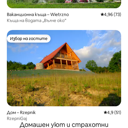
Ваканционна къща – Wietrzno
Средна оценк
4,96 (73)
Къща на водата „Вълче око“
Избор на гостите
Избор на гостите
Дом – Rzepnik
Средна оцен
4,9 (51)
RzepniGaj
Домашен уют и страхотни