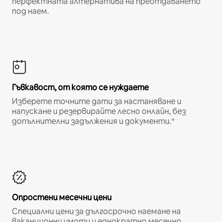
перфектната алтернатива на преотдаването
под наем.
Гъвкавост, от която се нуждаете
Изберете точните дати за настаняване и
напускане и резервирайте лесно онлайн, без
допълнителни задължения и документи.*
Опростени месечни цени
Специални цени за дългосрочно наемане на
ваканционни имоти и еднократно месечно