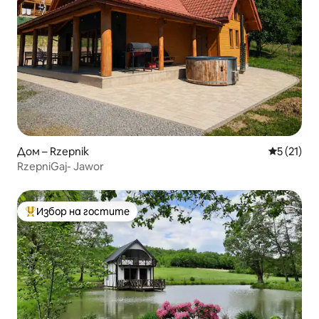
Дом – Rzepnik
Средна оц
5 (21)
RzepniGaj- Jawor
Избор на гостите
Най-популярен избор на гостите