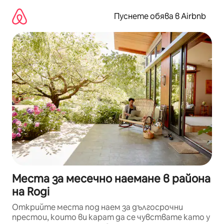
Пропускане
към
Пуснете обява в Airbnb
съдържанието
Места за месечно наемане в района
на Rogi
Открийте места под наем за дългосрочни
престои, които ви карат да се чувствате като у