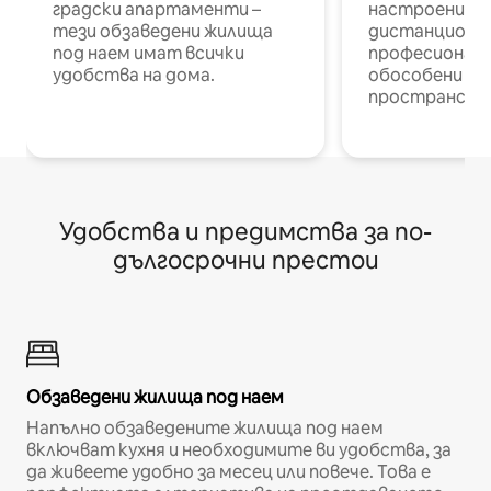
градски апартаменти –
настроени и
тези обзаведени жилища
дистанционн
под наем имат всички
професионалис
удобства на дома.
обособени р
пространств
Удобства и предимства за по-
дългосрочни престои
Обзаведени жилища под наем
Напълно обзаведените жилища под наем
включват кухня и необходимите ви удобства, за
да живеете удобно за месец или повече. Това е