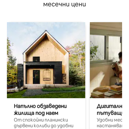
месечни цени
Напълно обзаведени
Дигитални н
жилища под наем
пътуващи п
От спокойни планински
Удобни места
дървени колиби до удобни
настаняване 