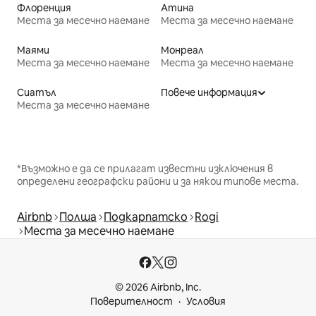
Флоренция
Атина
Места за месечно наемане
Места за месечно наемане
Маями
Монреал
Места за месечно наемане
Места за месечно наемане
Сиатъл
Повече информация
Места за месечно наемане
*Възможно е да се прилагат известни изключения в
определени географски райони и за някои типове места.
Airbnb
Полша
Подкарпатско
Rogi
Места за месечно наемане
© 2026 Airbnb, Inc.
Поверителност
Условия