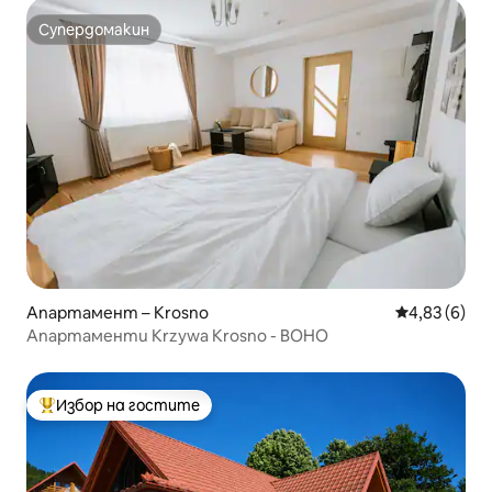
Супердомакин
Супердомакин
Апартамент – Krosno
Средна оцен
4,83 (6)
Апартаменти Krzywa Krosno - BOHO
Избор на гостите
Най-популярен избор на гостите