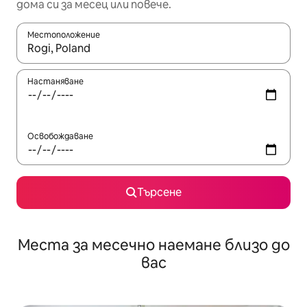
дома си за месец или повече.
Местоположение
Когато резултатите се покажат, използвайте клавишите 
Настаняване
Освобождаване
Търсене
Места за месечно наемане близо до
вас