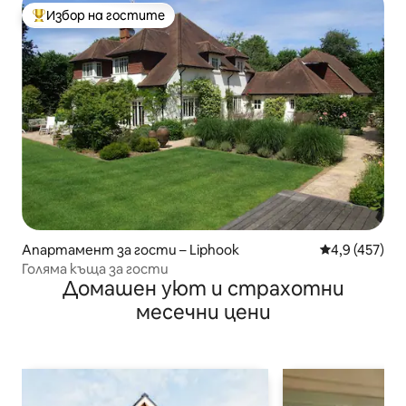
Избор на гостите
Най-популярен избор на гостите
Апартамент за гости – Liphook
Средна оценк
4,9 (457)
Голяма къща за гости
Домашен уют и страхотни
месечни цени