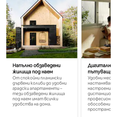
Напълно обзаведени
Дигитални н
жилища под наем
пътуващи п
От спокойни планински
Удобни места
дървени колиби до удобни
настаняване 
градски апартаменти –
настроени и
тези обзаведени жилища
дистанционн
под наем имат всички
професионалис
удобства на дома.
обособени р
пространств