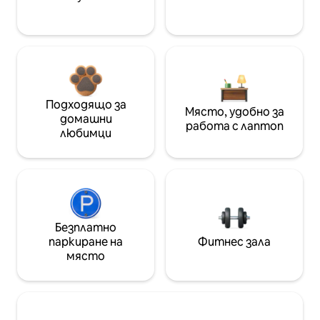
Подходящо за
Място, удобно за
домашни
работа с лаптоп
любимци
Безплатно
паркиране на
Фитнес зала
място