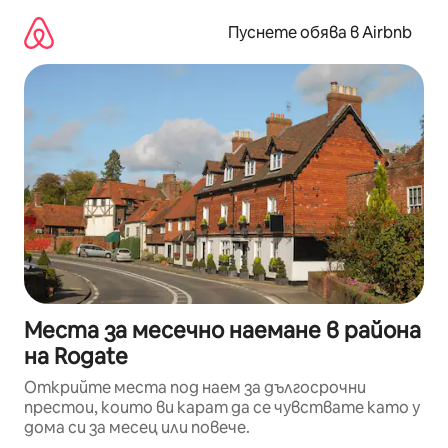
Пропускане
към
Пуснете обява в Airbnb
съдържанието
Места за месечно наемане в района
на Rogate
Открийте места под наем за дългосрочни
престои, които ви карат да се чувствате като у
дома си за месец или повече.