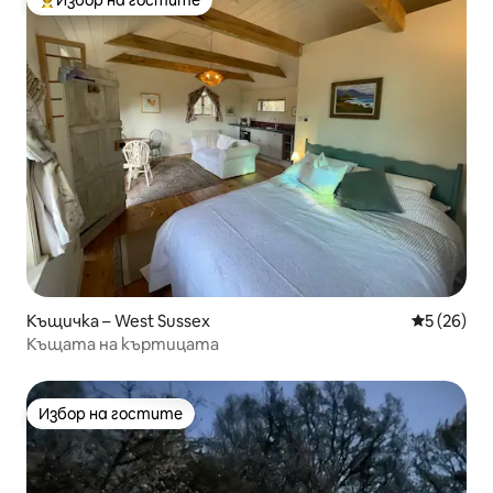
Избор на гостите
Най-популярен избор на гостите
Къщичка – West Sussex
Средна оц
5 (26)
Къщата на къртицата
Избор на гостите
Избор на гостите