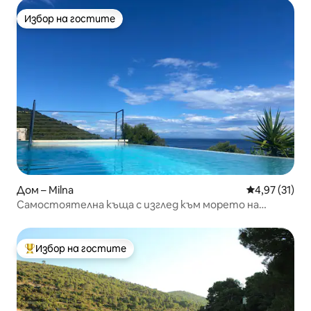
Избор на гостите
Избор на гостите
Дом – Milna
Средна оценк
4,97 (31)
Самостоятелна къща с изглед към морето на
остров Вис на 180°
Избор на гостите
Най-популярен избор на гостите