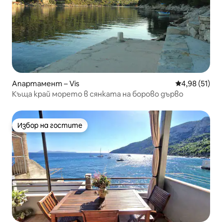
Апартамент – Vis
Средна оценк
4,98 (51)
Къща край морето в сянката на борово дърво
Избор на гостите
Избор на гостите