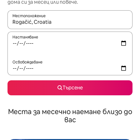
дома си за месец или повече.
Местоположение
Когато резултатите се покажат, използвайте клавишите 
Настаняване
Освобождаване
Търсене
Места за месечно наемане близо до
вас