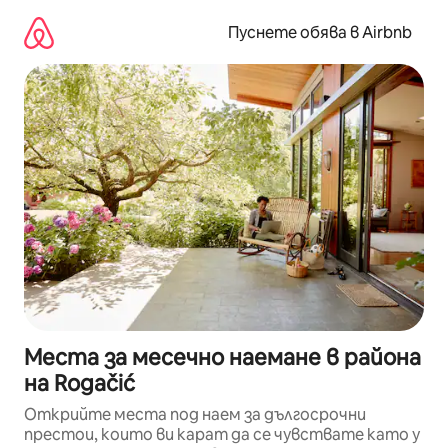
Пропускане
към
Пуснете обява в Airbnb
съдържанието
Места за месечно наемане в района
на Rogačić
Открийте места под наем за дългосрочни
престои, които ви карат да се чувствате като у