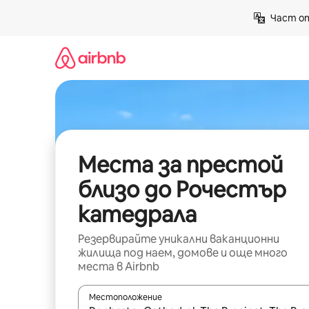
Пропускане
Част от
към
съдържанието
Места за престой
близо до Рочестър
катедрала
Резервирайте уникални ваканционни
жилища под наем, домове и още много
места в Airbnb
Местоположение