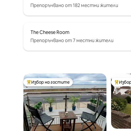
Препоръчвано от 182 местни жители
The Cheese Room
Препоръчвано от 7 местни жители
Избор на гостите
Избор
Най-популярен избор на гостите
Най-поп