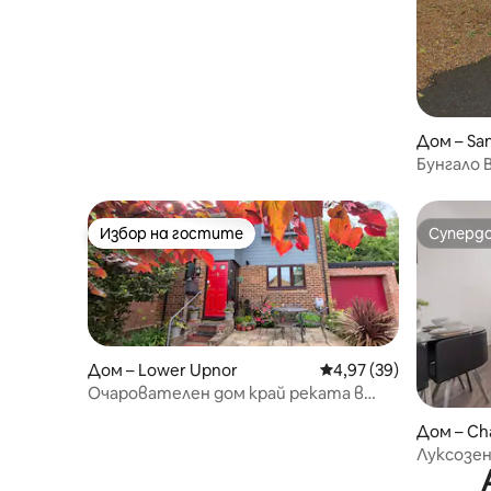
Дом – Sa
Бунгало B
Избор на гостите
Суперд
Избор на гостите
Суперд
Дом – Lower Upnor
Средна оценка: 4,97 
4,97 (39)
Очарователен дом край реката в
историческото село Кент
Дом – C
Луксозен
паркинг 