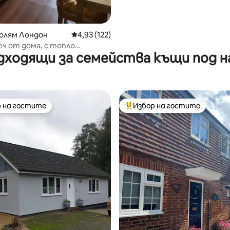
Голям Лондон
Средна оценка: 4,93 от 5, 122 отзива
4,93 (122)
еч от дома, с топло
дходящи за семейства къщи под н
не
 на гостите
Избор на гостите
улярен избор на гостите
Най-популярен избор на гос
от 5, 13 отзива