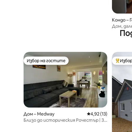
Кондо – 
Дом, дал
По
посреща
Избор на гостите
Избор
Избор на гостите
Най-поп
Дом – Medway
Средна оценка: 4,92 
4,92 (13)
Близо до историческия Рочестър | За
10 души | Паркинг