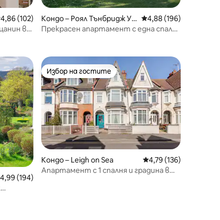
редна оценка: 4,86 от 5, 102 отзива
4,86 (102)
Кондо – Роял Тънбридж Уе
Средна оценка: 4,88 
4,88 (196)
лс
цанин в
Прекрасен апартамент с една спалня
в градска къща в Джорджия
Избор на гостите
тите
Избор на гостите
Кондо – Leigh on Sea
Средна оценка: 4,79 
4,79 (136)
Апартамент с 1 спалня и градина в
редна оценка: 4,99 от 5, 194 отзива
4,99 (194)
сърцето на Лий, за 3 души.
х