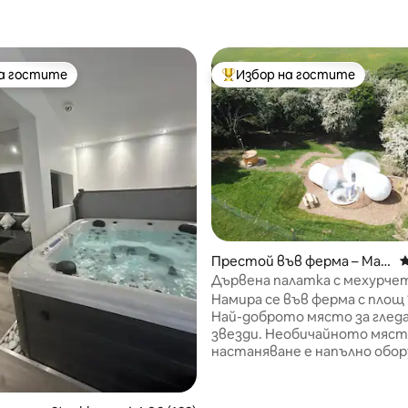
на гостите
Избор на гостите
на гостите
Най-популярен избор на гос
т 5, 133 отзива
Престой във ферма – Maid
С
stone
Дървена палатка с мехурче
Намира се във ферма с площ 
Най-доброто място за гледа
звезди. Необичайното мяст
настаняване е напълно обор
за да ви помогне да се насла
отлична и оригинална нощ.
легло, тоалетна, душ, чисти