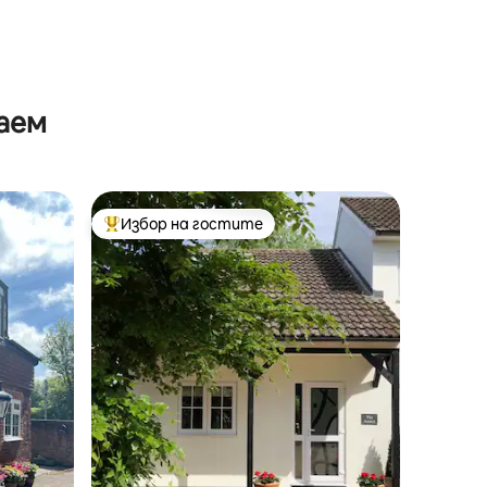
аем
Избор на гостите
тите
Най-популярен избор на гостите