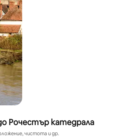
окосване или плъзгане.
 до Рочестър катедрала
оложение, чистота и др.