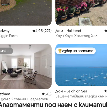
ndway
Средна оценка: 4,96 от 5, 227 отзива
4,96 (227)
Дом – Halstead
С
iggin Farm
Коуч Хаус, Холстед Хол
омакин
Избор на гостите
омакин
Най-популярен избор на гос
от 5, 39 отзива
Дом – Leigh on Sea
С
hatham
Средна оценка: 5 от 5, 5 отзива
5 (5)
Зашеметяващи гледки към 
 дом с 2 спални I Безплатен
Местно за плаж и заведения 
Апартаменти под наем с климати
I Близо до Chatham Dock
хранене