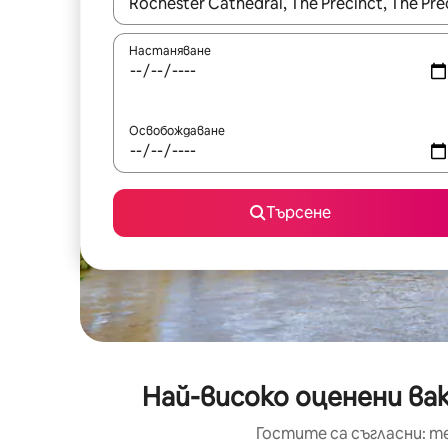
Когато резултатите се покажат, използвайт
Настаняване
Освобождаване
Търсене
Най-високо оценени ва
Гостите са съгласни: т