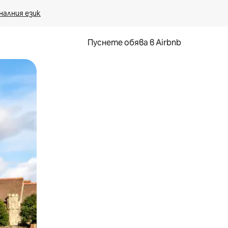
налния език
Пуснете обява в Airbnb