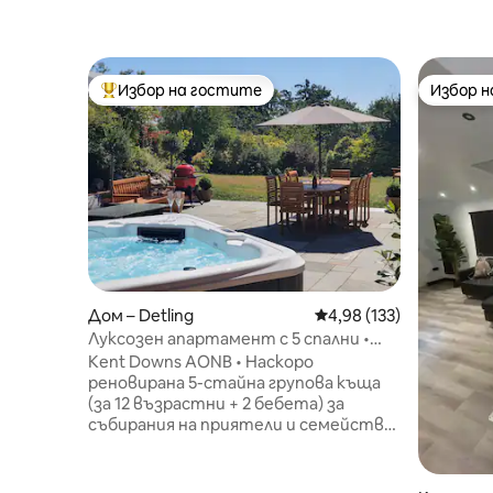
Избор на гостите
Избор 
Най-популярен избор на гостите
Избор 
Дом – Detling
Средна оценка: 4,98 о
4,98 (133)
Луксозен апартамент с 5 спални •
Джакузи • Игрова стая • 12 спални
Kent Downs AONB • Наскоро
места
реновирана 5-стайна групова къща
(за 12 възрастни + 2 бебета) за
събирания на приятели и семейства,
рождени дни и сватбени уикенди.
Гъвкави условия за спане,
самостоятелна хидромасажна вана с