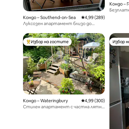
Кондо – 
Безплате
апартаме
Кондо – Southend-on-Sea
Средна оценка: 4,99 о
4,99 (289)
Луксозен апартамент близо до
плажа в залива Торп
Избор на гостите
Избор 
Най-популярен избор на гостите
Избор 
Кондо – Wateringbury
Средна оценка: 4,99 о
4,99 (300)
Стилен апартамент с частна лятна
къща и градина