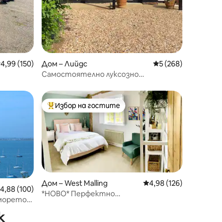
редна оценка: 4,99 от 5, 150 отзива
4,99 (150)
Дом – Лийдс
Средна оценка: 5 
5 (268)
Самостоятелно луксозно
допълнително помещение
Избор на гостите
тите
Най-популярен избор на гостите
Дом – West Malling
Средна оценка: 4,98 
4,98 (126)
редна оценка: 4,88 от 5, 100 отзива
4,88 (100)
*НОВО* Перфектно
морето.
местоположение! Красива
за
ваканционна къща
к