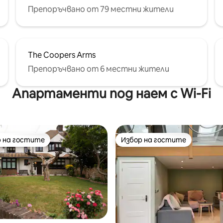
Препоръчвано от 79 местни жители
The Coopers Arms
Препоръчвано от 6 местни жители
Апартаменти под наем с Wi-Fi
 на гостите
Избор на гостите
улярен избор на гостите
Избор на гостите