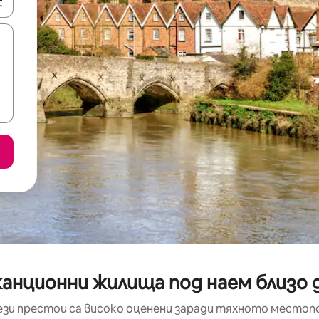
е клавишите със стрелки нагоре и надолу или навигирайте с д
канционни жилища под наем близо
ези престои са високо оценени заради тяхното местоп