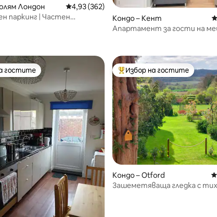
Голям Лондон
Средна оценка: 4,93 от 5, 362 отзива
4,93 (362)
н паркинг | Частен
Кондо – Кент
С
нт близо до O2 и Гринуич
Апартамент за гости на ме
т 5, 289 отзива
Кент - XL двойно легло
на гостите
Избор на гостите
на гостите
Най-популярен избор на гос
т 5, 300 отзива
Кондо – Otford
С
Зашеметяваща гледка с ти
климатик!