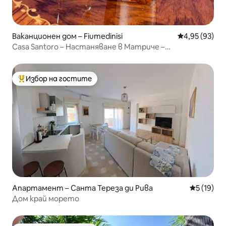
Ваканционен дом – Fiumedinisi
Средна оценк
4,95 (93)
Casa Santoro – Настаняване в Матриче –
Фиумединизи
Избор на гостите
Най-популярен избор на гостите
Апартамент – Санта Тереза ди Рива
Средна оц
5 (19)
Дом край морето