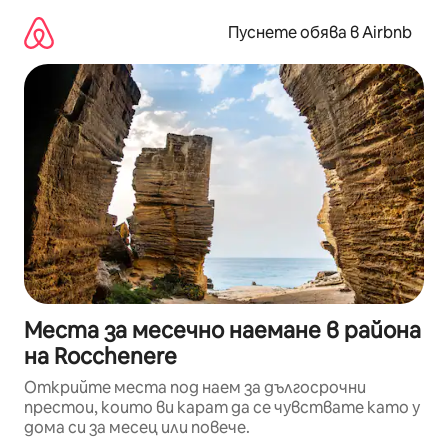
Пропускане
към
Пуснете обява в Airbnb
съдържанието
Места за месечно наемане в района
на Rocchenere
Открийте места под наем за дългосрочни
престои, които ви карат да се чувствате като у
дома си за месец или повече.