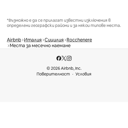
*Възможно е да се прилагат известни изключения в
определени географски райони и за някои типове места.
Airbnb
Италия
Сицилия
Rocchenere
Места за месечно наемане
© 2026 Airbnb, Inc.
Поверителност
Условия