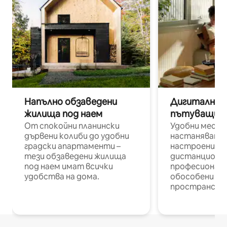
Напълно обзаведени
Дигитални н
жилища под наем
пътуващи п
От спокойни планински
Удобни места
дървени колиби до удобни
настаняване 
градски апартаменти –
настроени и
тези обзаведени жилища
дистанционн
под наем имат всички
професионалис
удобства на дома.
обособени р
пространств