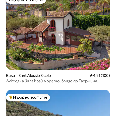
Избор на гостите
Избор на гостите
Вила – Sant'Alessio Siculo
Средна оценка
4,91 (100)
Луксозна вила край морето, близо до Таормина,
Сицилия
Избор на гостите
Най-популярен избор на гостите