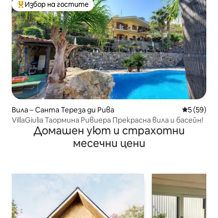
Избор на гостите
Най-популярен избор на гостите
Вила – Санта Тереза ди Рива
Средна оц
5 (59)
VillaGiulia Таормина Ривиера Прекрасна вила и басейн!
Домашен уют и страхотни
месечни цени