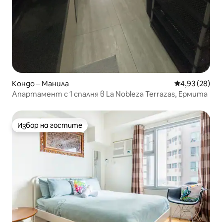
Кондо – Манила
Средна оценк
4,93 (28)
Апартамент с 1 спалня в La Nobleza Terrazas, Ермита
Избор на гостите
Избор на гостите