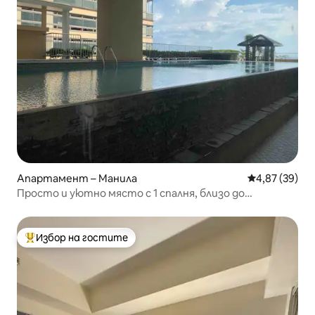
Апартамент – Манила
Средна оценк
4,87 (39)
Просто и уютно място с 1 спалня, близо до
посолството на САЩ, Roxas, Ermita
Избор на гостите
Най-популярен избор на гостите