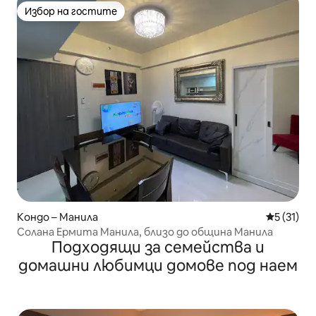
Избор на гостите
Избор на гостите
Кондо – Манила
Средна оц
5 (31)
Солана Ермита Манила, близо до община Манила
Подходящи за семейства и
домашни любимци домове под наем