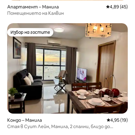
Апартамент – Манила
Средна оценк
4,89 (45)
Помещението на Калвин
Избор на гостите
Избор на гостите
Кондо – Манила
Средна оценк
4,95 (19)
Стая в Суит Лейн, Манила, 2 спални, близо до
посолството на САЩ