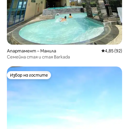
Апартамент – Манила
Средна оценк
4,85 (92)
Семейна стая и стая Barkada
Избор на гостите
Избор на гостите