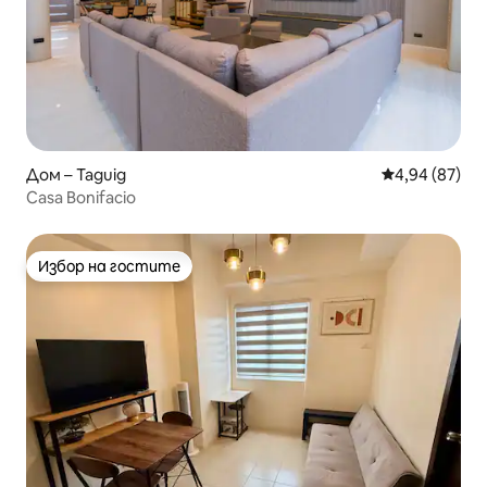
Дом – Taguig
Средна оценк
4,94 (87)
Casa Bonifacio
Избор на гостите
Избор на гостите