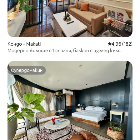
Кондо – Makati
Средна оценка
4,96 (182)
Модерно жилище с 1 спалня, балкон с изглед към
басейна и Netflix в Макати
Супердомакин
Супердомакин