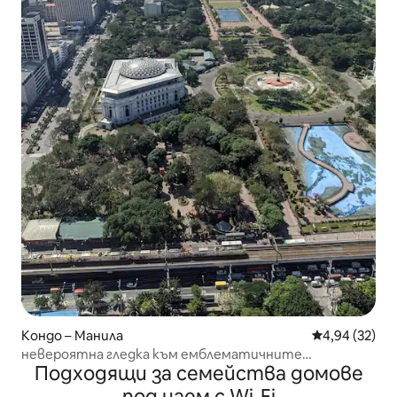
Кондо – Манила
Средна оценк
4,94 (32)
невероятна гледка към емблематичните
Подходящи за семейства домове
забележителности на Манила
под наем с Wi-Fi