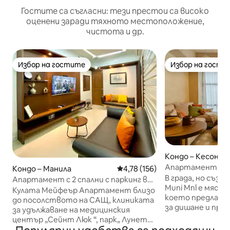
Гостите са съгласни: тези престои са високо
оценени заради тяхното местоположение,
чистота и др.
Избор на гостите
Избор на гости
Избор на гостите
Избор на гости
Кондо – Кесон С
Апартамент в Ку
Кондо – Манила
Средна оценка: 4,78 от 5, 15
4,78 (156)
градски светли
В града, но създа
Апартамент с 2 спални с паркинг в
Muni Mnl е мяст
Манила близо до посолството на
Кулата Мейфеър Апартамент близо
което предлага 
САЩ
до посолството на САЩ, клиниката
за дишане и про
за удължаване на медицинския
рамките на метрото. 
център „Сейнт Люк “, парк„ Лунета
оживения шум на
“, болница за лекари в Манила и