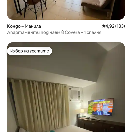
Кондо – Манила
Средна оценка
4,92 (183)
Апартаменти под наем в Covera – 1 спалня
Избор на гостите
Избор на гостите