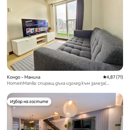
Кондо – Манила
Средна оценк
4,87 (71)
HomeinManila: спиращ дъха изглед към залеза|
Подходящо за домашни любимци
Избор на гостите
Избор на гостите