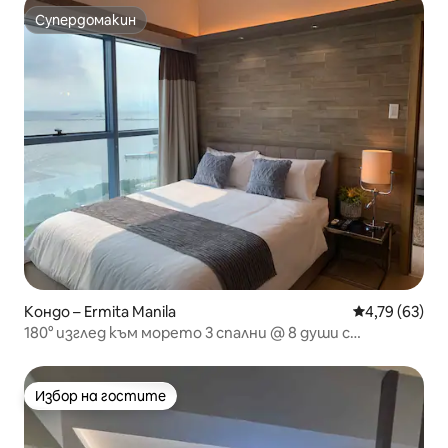
Супердомакин
Супердомакин
Кондо – Ermita Manila
Средна оценк
4,79 (63)
180° изглед към морето 3 спални @ 8 души с
безплатен басейн + паркинг + Wi-Fi
Избор на гостите
Избор на гостите