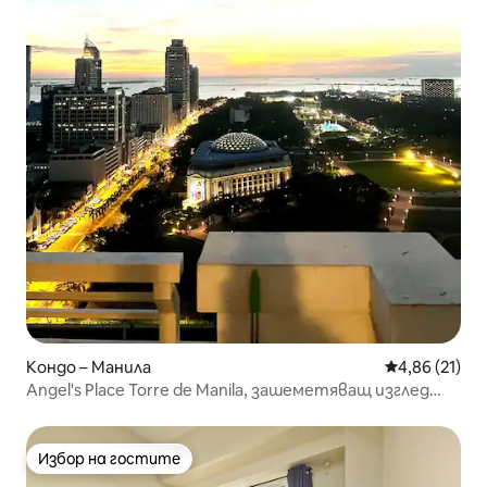
Кондо – Манила
Средна оценк
4,86 (21)
Angel's Place Torre de Manila, зашеметяващ изглед
към залеза
Избор на гостите
Избор на гостите