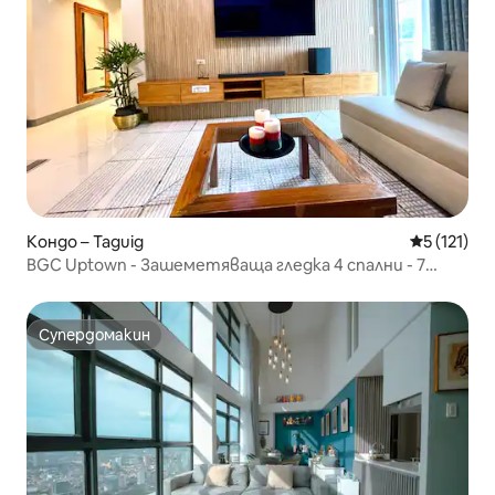
Кондо – Taguig
Средна оце
5 (121)
BGC Uptown - Зашеметяваща гледка 4 спални - 7
възрастни 2 деца/Паркинг
Супердомакин
Супердомакин