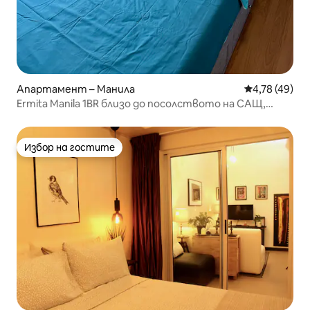
Апартамент – Манила
Средна оценк
4,78 (49)
Ermita Manila 1BR близо до посолството на САЩ,
SLEC, Robinsons
Избор на гостите
Избор на гостите