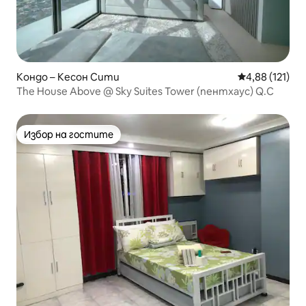
Кондо – Кесон Сити
Средна оценка
4,88 (121)
The House Above @ Sky Suites Tower (пентхаус) Q.C
Избор на гостите
Избор на гостите