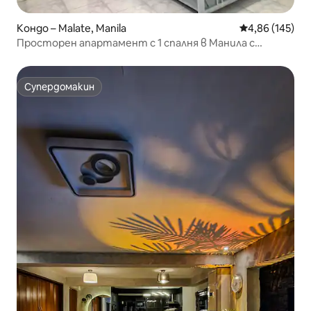
Кондо – Malate, Manila
Средна оценка
4,86 (145)
Просторен апартамент с 1 спалня в Манила с
Disney+
Супердомакин
Супердомакин