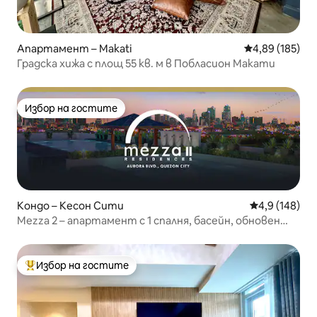
Апартамент – Makati
Средна оценка
4,89 (185)
Градска хижа с площ 55 кв. м в Побласион Макати
Избор на гостите
Избор на гостите
Кондо – Кесон Сити
Средна оценк
4,9 (148)
Mezza 2 – апартамент с 1 спалня, басейн, обновен
през 2025 г.
Избор на гостите
Най-популярен избор на гостите