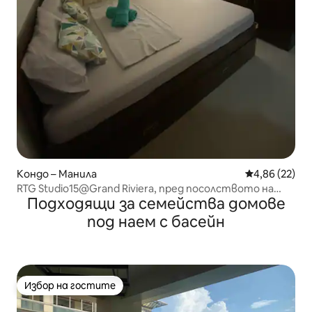
Кондо – Манила
Средна оценк
4,86 (22)
RTG Studio15@Grand Riviera, пред посолството на
Подходящи за семейства домове
САЩ
под наем с басейн
Избор на гостите
Избор на гостите