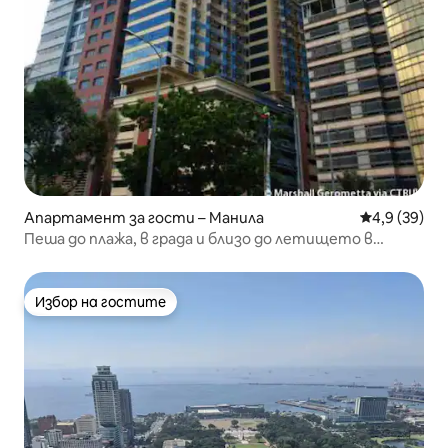
Апартамент за гости – Манила
Средна оцен
4,9 (39)
Пеша до плажа, в града и близо до летището в
залива Манила
Избор на гостите
Избор на гостите