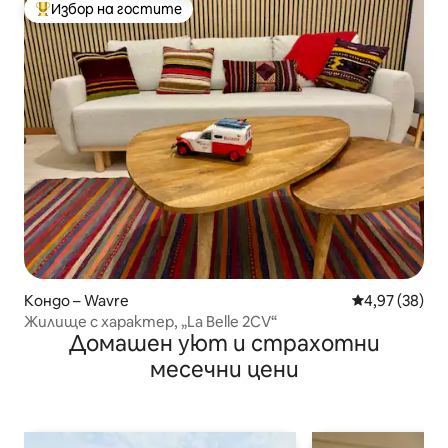
Избор на гостите
Най-популярен избор на гостите
Кондо – Wavre
Средна оценк
4,97 (38)
Жилище с характер, „La Belle 2CV“
Домашен уют и страхотни
месечни цени