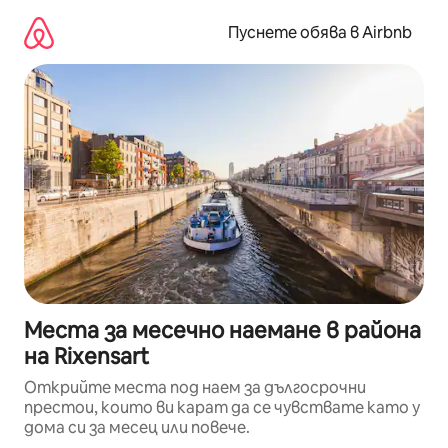
Пропускане
към
Пуснете обява в Airbnb
съдържанието
Места за месечно наемане в района
на Rixensart
Открийте места под наем за дългосрочни
престои, които ви карат да се чувствате като у
дома си за месец или повече.