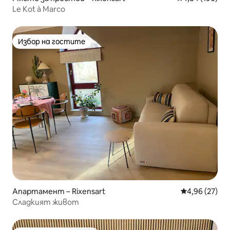
Le Kot à Marco
Избор на гостите
Избор на гостите
Апартамент – Rixensart
Средна оценк
4,96 (27)
Сладкият живот