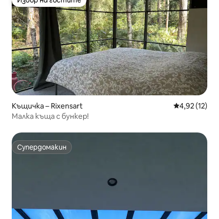
Избор на гостите
Избор на гостите
Къщичка – Rixensart
Средна оценк
4,92 (12)
Малка къща с бункер!
Супердомакин
Супердомакин