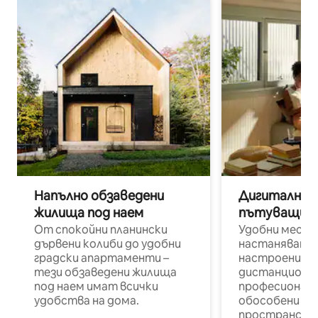
Напълно обзаведени
Дигитални н
жилища под наем
пътуващи п
От спокойни планински
Удобни места
дървени колиби до удобни
настаняване 
градски апартаменти –
настроени и
тези обзаведени жилища
дистанционн
под наем имат всички
професионалис
удобства на дома.
обособени р
пространств