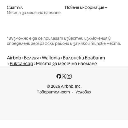
Сиатъл
Повече информация
Места за месечно наемане
*Възможно е да се прилагат известни изключения в
определени географски райони и за някои типове места.
Airbnb
Белгия
Wallonia
Валонски Брабант
Риксансар
Места за месечно наемане
© 2026 Airbnb, Inc.
Поверителност
Условия