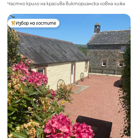
Частно крило на красива викторианска ловна хижа
Избор на гостите
Най-популярен избор на гостите