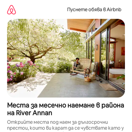
Пропускане
към
Пуснете обява в Airbnb
съдържанието
Места за месечно наемане в района
на River Annan
Открийте места под наем за дългосрочни
престои, които ви карат да се чувствате като у