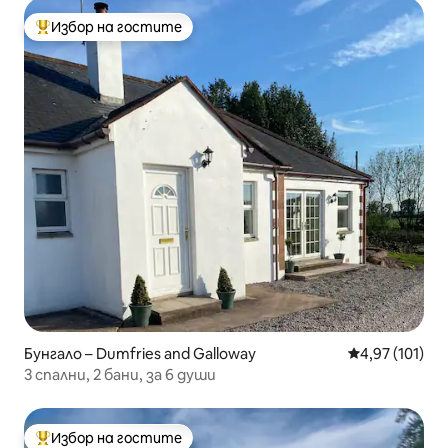
Избор на гостите
Най-популярен избор на гостите
Бунгало – Dumfries and Galloway
Средна оценка
4,97 (101)
3 спални, 2 бани, за 6 души
Избор на гостите
Най-популярен избор на гостите