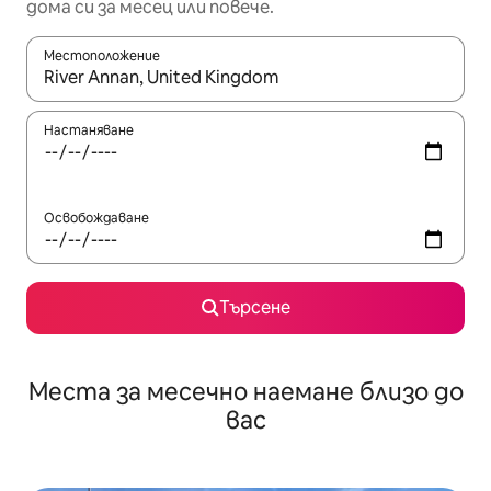
дома си за месец или повече.
Местоположение
Когато резултатите се покажат, използвайте клавишите 
Настаняване
Освобождаване
Търсене
Места за месечно наемане близо до
вас