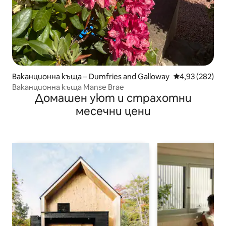
Ваканционна къща – Dumfries and Galloway
Средна оценка
4,93 (282)
Ваканционна къща Manse Brae
Домашен уют и страхотни
месечни цени