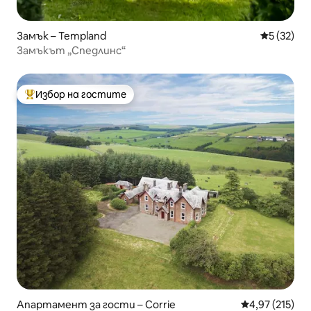
Замък – Templand
Средна оц
5 (32)
Замъкът „Спедлинс“
Избор на гостите
Най-популярен избор на гостите
Апартамент за гости – Corrie
Средна оценка
4,97 (215)