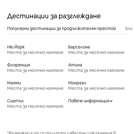
Дестинации за разглеждане
Популярни дестинации за продължителен престой
Бли
Ню Йорк
Барселона
Места за месечно наемане
Места за месечно наемане
Флоренция
Атина
Места за месечно наемане
Места за месечно наемане
Маями
Монреал
Места за месечно наемане
Места за месечно наемане
Сиатъл
Повече информация
Места за месечно наемане
*Възможно е да се прилагат известни изключения в