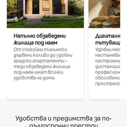
Напълно обзаведени
Дигитални н
жилища под наем
пътуващи п
От спокойни планински
Удобни места
дървени колиби до удобни
настаняване 
градски апартаменти –
настроени и
тези обзаведени жилища
дистанционн
под наем имат всички
професионалис
удобства на дома.
обособени р
пространств
Удобства и предимства за по-
дългосрочни престои