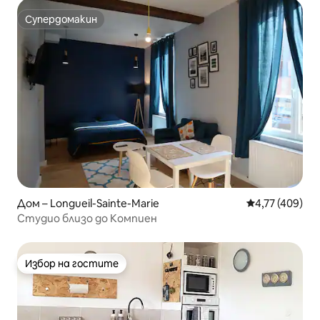
Супердомакин
Супердомакин
Дом – Longueil-Sainte-Marie
Средна оценка
4,77 (409)
Студио близо до Компиен
Избор на гостите
Избор на гостите