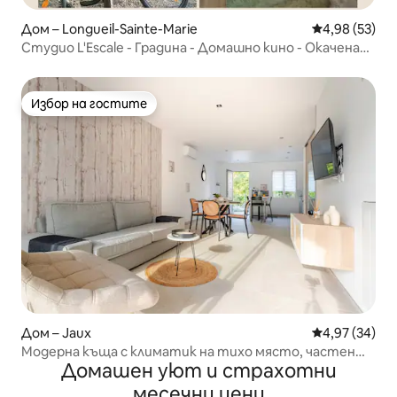
Дом – Longueil-Sainte-Marie
Средна оценк
4,98 (53)
Студио L'Escale - Градина - Домашно кино - Окачена
мрежа
Избор на гостите
Избор на гостите
Дом – Jaux
Средна оценк
4,97 (34)
Модерна къща с климатик на тихо място, частен
Домашен уют и страхотни
паркинг
месечни цени