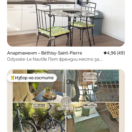
Апартамент – Béthisy-Saint-Pierre
Средна оценк
4,96 (49)
Odyssée-Le Nautile Пет френдли място за
настаняване 35m2
Избор на гостите
Най-популярен избор на гостите