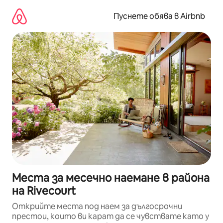
Пропускане
към
Пуснете обява в Airbnb
съдържанието
Места за месечно наемане в района
на Rivecourt
Открийте места под наем за дългосрочни
престои, които ви карат да се чувствате като у