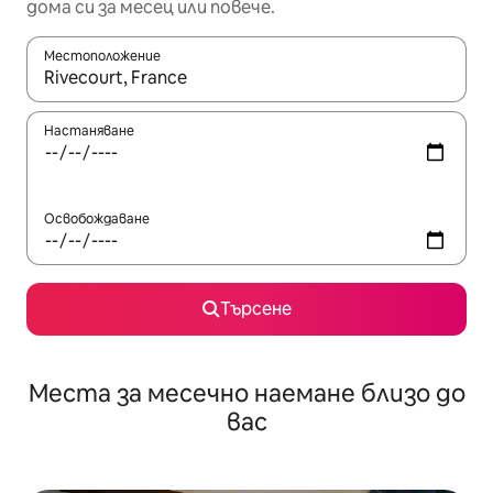
дома си за месец или повече.
Местоположение
Когато резултатите се покажат, използвайте клавишите 
Настаняване
Освобождаване
Търсене
Места за месечно наемане близо до
вас