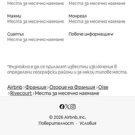
Места за месечно наемане
Места за месечно наемане
Маями
Монреал
Места за месечно наемане
Места за месечно наемане
Сиатъл
Повече информация
Места за месечно наемане
*Възможно е да се прилагат известни изключения в
определени географски райони и за някои типове места.
Airbnb
Франция
Огорие на Франция
Oise
Rivecourt
Места за месечно наемане
© 2026 Airbnb, Inc.
Поверителност
Условия