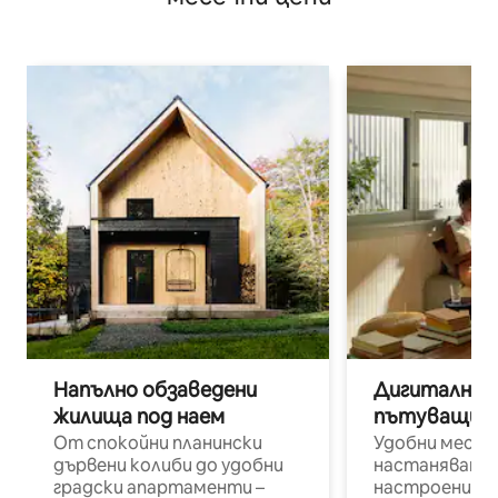
Напълно обзаведени
Дигитални н
жилища под наем
пътуващи п
От спокойни планински
Удобни места
дървени колиби до удобни
настаняване 
градски апартаменти –
настроени и