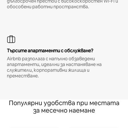
дългосрочен престой с високоскоростен Wi-Fi и
обособени работни пространства.
Търсите апартаменти с обслужване?
Airbnb разполага с напълно обзаведени
апартаменти, идеални за настаняване на
служители, корпоративни жилища и
преместване.
Популярни удобства при местата
за месечно наемане