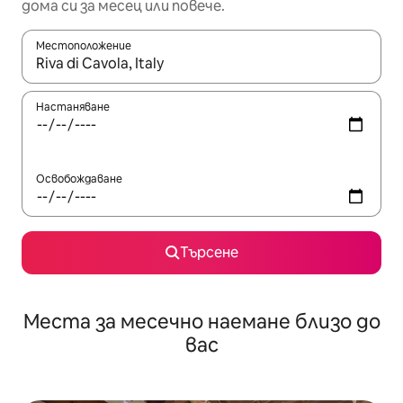
дома си за месец или повече.
Местоположение
Когато резултатите се покажат, използвайте клавишите 
Настаняване
Освобождаване
Търсене
Места за месечно наемане близо до
вас