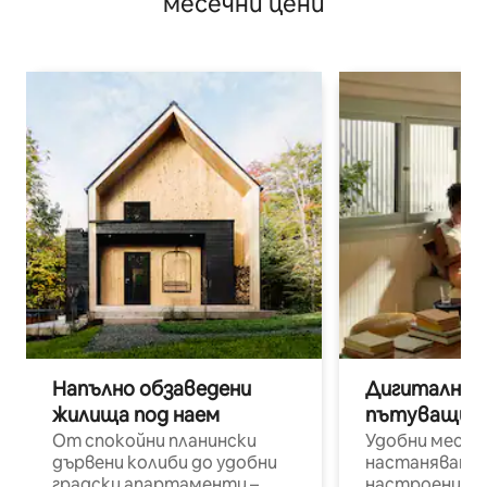
месечни цени
Напълно обзаведени
Дигитални н
жилища под наем
пътуващи п
От спокойни планински
Удобни места
дървени колиби до удобни
настаняване 
градски апартаменти –
настроени и