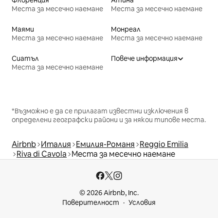
Места за месечно наемане
Места за месечно наемане
Маями
Монреал
Места за месечно наемане
Места за месечно наемане
Сиатъл
Повече информация
Места за месечно наемане
*Възможно е да се прилагат известни изключения в
определени географски райони и за някои типове места.
Airbnb
Италия
Емилия-Романя
Reggio Emilia
Riva di Cavola
Места за месечно наемане
© 2026 Airbnb, Inc.
Поверителност
Условия