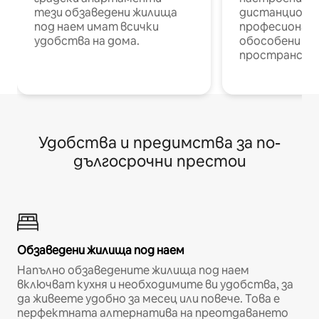
тези обзаведени жилища
дистанционн
под наем имат всички
професионалис
удобства на дома.
обособени р
пространств
Удобства и предимства за по-
дългосрочни престои
Обзаведени жилища под наем
Напълно обзаведените жилища под наем
включват кухня и необходимите ви удобства, за
да живеете удобно за месец или повече. Това е
перфектната алтернатива на преотдаването