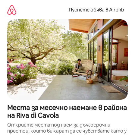
Пропускане
към
Пуснете обява в Airbnb
съдържанието
Места за месечно наемане в района
на Riva di Cavola
Открийте места под наем за дългосрочни
престои, които ви карат да се чувствате като у