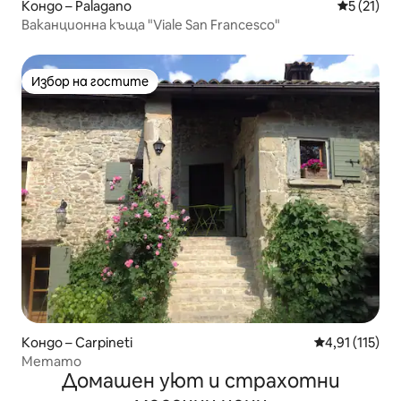
Кондо – Palagano
Средна оц
5 (21)
Ваканционна къща "Viale San Francesco"
Избор на гостите
Избор на гостите
Кондо – Carpineti
Средна оценк
4,91 (115)
Метато
Домашен уют и страхотни