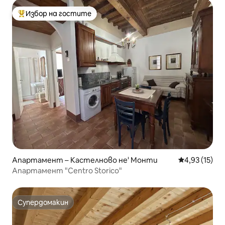
Избор на гостите
Най-популярен избор на гостите
Апартамент – Кастелново не' Монти
Средна оценк
4,93 (15)
Апартамент "Centro Storico"
Супердомакин
Супердомакин