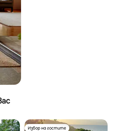
вас
Избор на гостите
тите
Избор на гостите