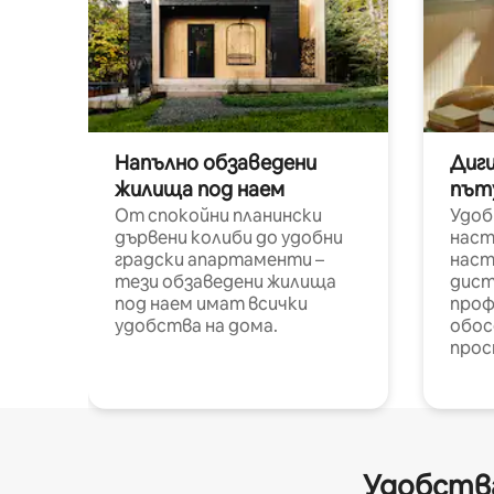
Напълно обзаведени
Диг
жилища под наем
път
От спокойни планински
Удоб
дървени колиби до удобни
наст
градски апартаменти –
наст
тези обзаведени жилища
дист
под наем имат всички
проф
удобства на дома.
обос
прос
Удобства