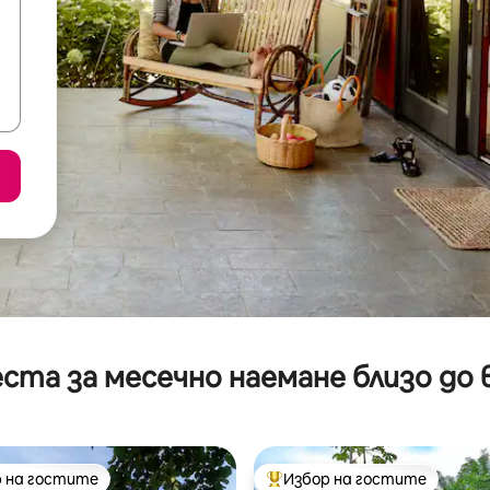
ста за месечно наемане близо до 
 на гостите
Избор на гостите
улярен избор на гостите
Най-популярен избор на гос