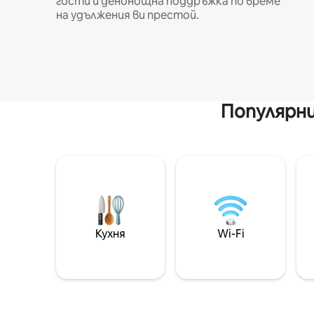
гости и денонощна поддръжка по време
на удължения ви престой.
Популярни
Кухня
Wi-Fi