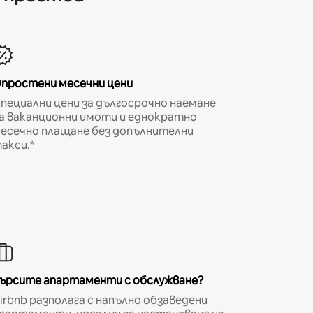
простени месечни цени
пециални цени за дългосрочно наемане
а ваканционни имоти и еднократно
есечно плащане без допълнителни
акси.*
ърсите апартаменти с обслужване?
irbnb разполага с напълно обзаведени