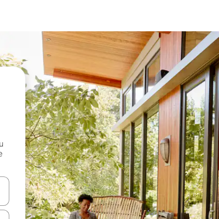
и
е
е клавишите със стрелки нагоре и надолу или навигирайте с д