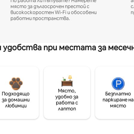
По работа ли пътувате? Намерете
а
място за дългосрочен престой с
с
високоскоростен Wi-Fi и обособени
п
работни пространства.
 удобства при местата за месеч
Място,
Подходящо
Безплатно
удобно за
за домашни
паркиране на
работа с
любимци
място
лаптоп