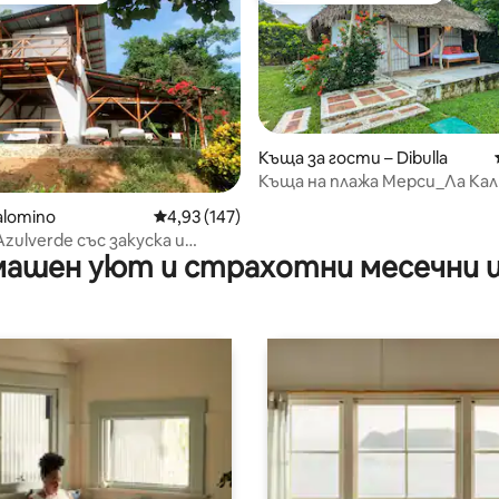
Къща за гости – Dibulla
Къща на плажа Мерси_Ла Ка
от 5, 26 отзива
alomino
Средна оценка: 4,93 от 5, 147 отзива
4,93 (147)
zulverde със закуска и
ашен уют и страхотни месечни 