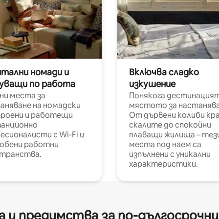
итални номади и
Включва сладко
уващи по работа
изкушение
ни места за
Понякога дестинацият
аняване на номадски
мястото за настанява
роени и работещи
От дървени колиби кр
анционно
скалите до спокойни
есионалисти с Wi-Fi и
плаващи жилища – тез
обени работни
места под наем са
транства.
изпълнени с уникални
характеристики.
 и предимства за по-дългосрочн