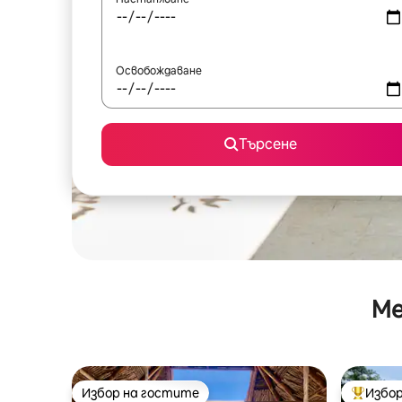
Освобождаване
Търсене
Ме
Избор на гостите
Избор
Избор на гостите
Най-поп