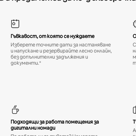
Гъвкавост, от която се нуждаете
О
Изберете точните дати за настаняване
С
и напускане и резервирайте лесно онлайн,
н
без допълнителни задължения и
м
документи.*
т
Подходящи за работа помещения за
Т
дигитални номади
A