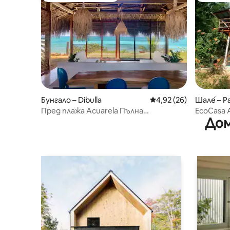
Бунгало – Dibulla
Средна оценка: 4,92 
4,92 (26)
Шале́ – P
Пред плажа Acuarela Пълна
EcoCasa A
Дом
поддръжка. Страхотен готвач
басейн