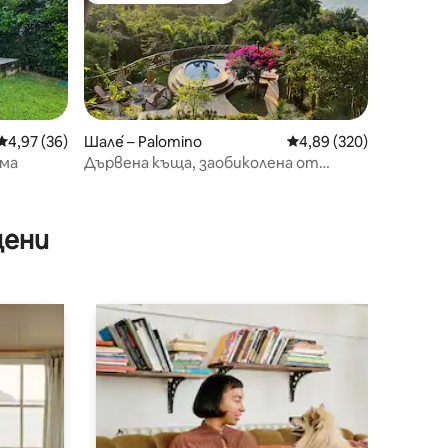
Средна оценка: 4,97 от 5, 36 отзива
4,97 (36)
Шале́ – Palomino
Средна оценка: 4,89 
4,89 (320)
лма
Дървена къща, заобиколена от
морето и гората
цени