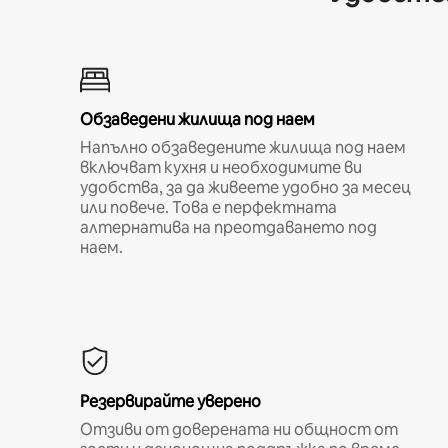
Обзаведени жилища под наем
Напълно обзаведените жилища под наем
включват кухня и необходимите ви
удобства, за да живеете удобно за месец
или повече. Това е перфектната
алтернатива на преотдаването под
наем.
Резервирайте уверено
Отзиви от доверената ни общност от