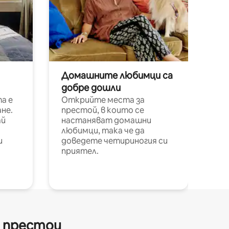
Домашните любимци са
добре дошли
а е
Открийте места за
не.
престой, в които се
ай
настаняват домашни
любимци, така че да
и
доведете четириногия си
приятел.
и престои