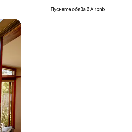
Пуснете обява в Airbnb
окосване или плъзгане.