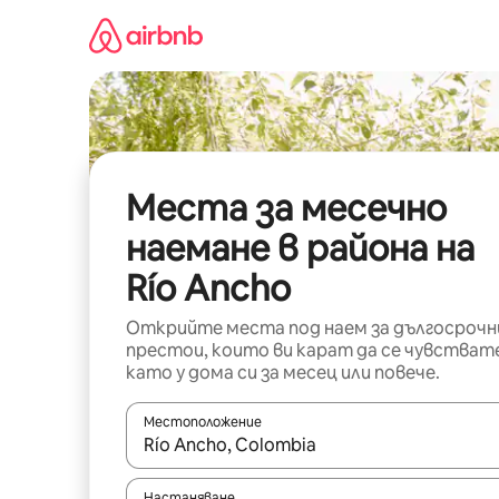
Пропускане
към
съдържанието
Места за месечно
наемане в района на
Río Ancho
Открийте места под наем за дългосрочн
престои, които ви карат да се чувстват
като у дома си за месец или повече.
Местоположение
Когато резултатите се покажат, използвайт
Настаняване