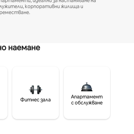
партаменти, идеални за настаняване на
лужители, корпоративни жилища и
реместване.
но наемане
Апартамент
Фитнес зала
с обслужване