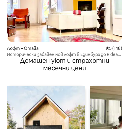
Лофт – Отава
Средна оце
5 (148)
Исторически забавен нов лофт в Единбург до Rideau
Домашен уют и страхотни
Hall
месечни цени