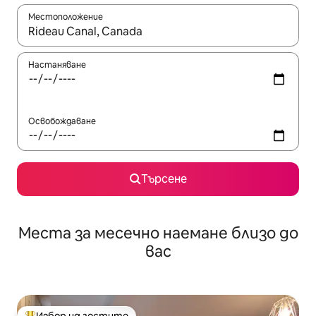
Местоположение
Когато резултатите се покажат, използвайте клавишите 
Настаняване
Освобождаване
Търсене
Места за месечно наемане близо до
вас