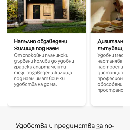
Напълно обзаведени
Дигитални н
жилища под наем
пътуващи п
От спокойни планински
Удобни места
дървени колиби до удобни
настаняване 
градски апартаменти –
настроени и
тези обзаведени жилища
дистанционн
под наем имат всички
професионалис
удобства на дома.
обособени р
пространств
Удобства и предимства за по-