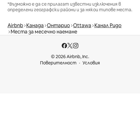
*Възможно е да се прилагат известни изключения в
определени географски райони и за някои типове места.
Airbnb
Канада
Онтарио
Ottawa
Канал Ридо
Места за месечно наемане
© 2026 Airbnb, Inc.
Поверителност
Условия