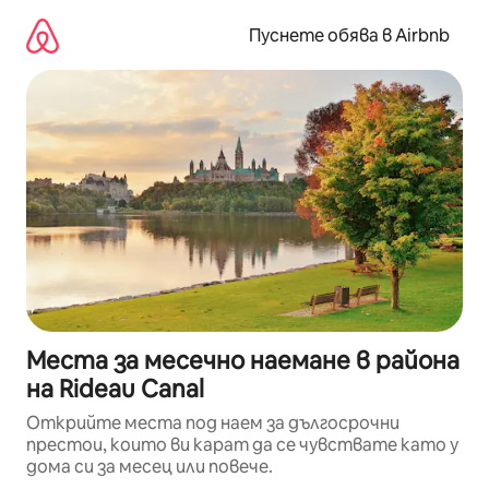
Пропускане
към
Пуснете обява в Airbnb
съдържанието
Места за месечно наемане в района
на Rideau Canal
Открийте места под наем за дългосрочни
престои, които ви карат да се чувствате като у
дома си за месец или повече.