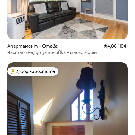
Апартамент – Отава
Средна оценка
4,86 (104)
Частно гнездо за почивка – много голям
апартамент тип студио
Избор на гостите
Най-популярен избор на гостите