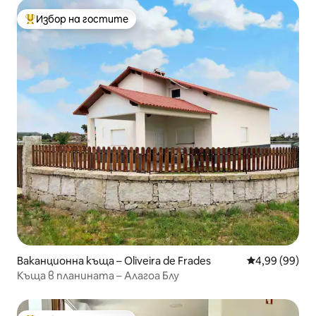
Избор на гостите
Най-популярен избор на гостите
Ваканционна къща – Oliveira de Frades
Средна оценк
4,99 (99)
Къща в планината – Алагоа Блу