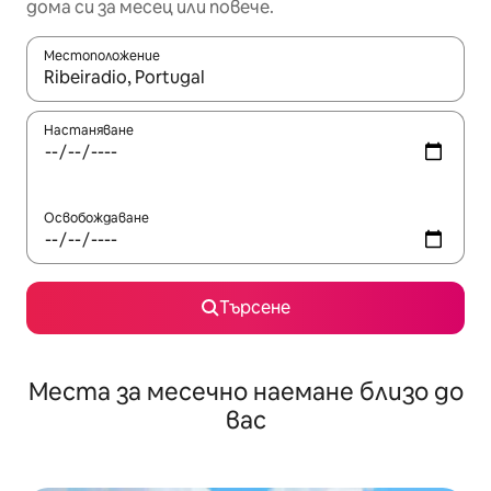
дома си за месец или повече.
Местоположение
Когато резултатите се покажат, използвайте клавишите 
Настаняване
Освобождаване
Търсене
Места за месечно наемане близо до
вас