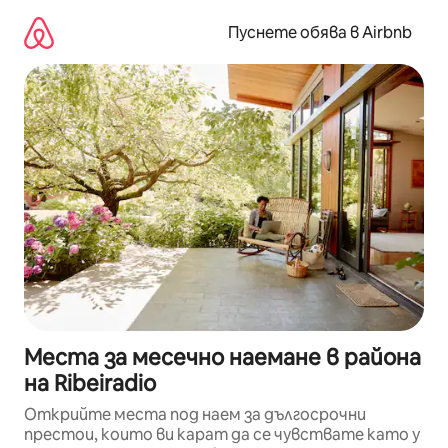
Пропускане
към
Пуснете обява в Airbnb
съдържанието
Места за месечно наемане в района
на Ribeiradio
Открийте места под наем за дългосрочни
престои, които ви карат да се чувствате като у