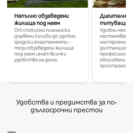
Напълно обзаведени
Дигитални н
жилища под наем
пътуващи п
От спокойни планински
Удобни места
дървени колиби до удобни
настаняване 
градски апартаменти –
настроени и
тези обзаведени жилища
дистанционн
под наем имат всички
професионалис
удобства на дома.
обособени р
пространств
Удобства и предимства за по-
дългосрочни престои