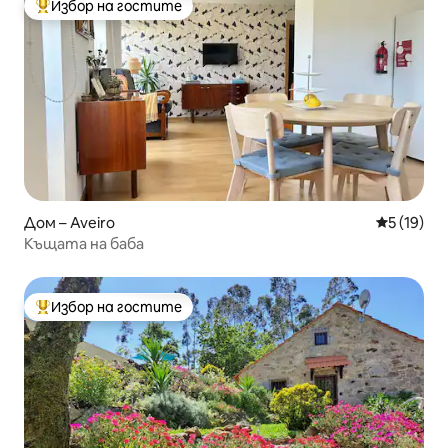
Избор на гостите
Най-популярен избор на гостите
Дом – Aveiro
Средна оц
5 (19)
Къщата на баба
Избор на гостите
Най-популярен избор на гостите