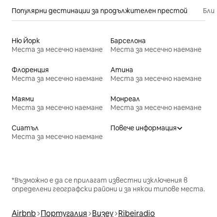
Популярни дестинации за продължителен престой
Бли
Ню Йорк
Барселона
Места за месечно наемане
Места за месечно наемане
Флоренция
Атина
Места за месечно наемане
Места за месечно наемане
Маями
Монреал
Места за месечно наемане
Места за месечно наемане
Сиатъл
Повече информация
Места за месечно наемане
*Възможно е да се прилагат известни изключения в
определени географски райони и за някои типове места.
Airbnb
Португалия
Визеу
Ribeiradio