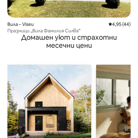
Вила – Viseu
Средна оценк
4,95 (44)
Празници „Вила Фамилия Силва“
Домашен уют и страхотни
месечни цени