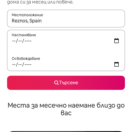
дома си за месец или повече.
Местоположение
Когато резултатите се покажат, използвайте клавишите 
Настаняване
Освобождаване
Търсене
Места за месечно наемане близо до
вас