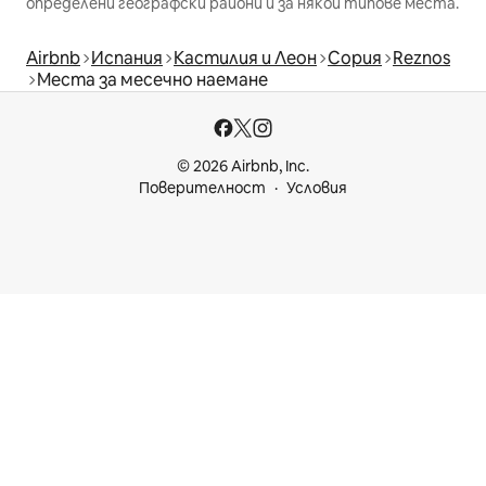
определени географски райони и за някои типове места.
Airbnb
Испания
Кастилия и Леон
Сория
Reznos
Места за месечно наемане
© 2026 Airbnb, Inc.
Поверителност
Условия