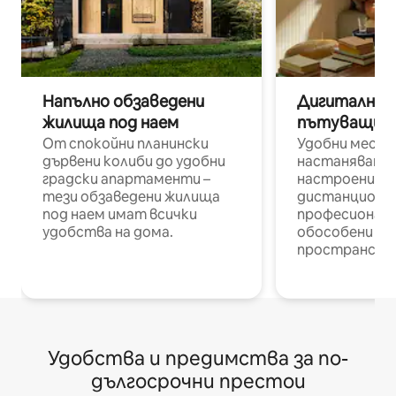
Напълно обзаведени
Дигитални н
жилища под наем
пътуващи п
От спокойни планински
Удобни места
дървени колиби до удобни
настаняване 
градски апартаменти –
настроени и
тези обзаведени жилища
дистанционн
под наем имат всички
професионалис
удобства на дома.
обособени р
пространств
Удобства и предимства за по-
дългосрочни престои