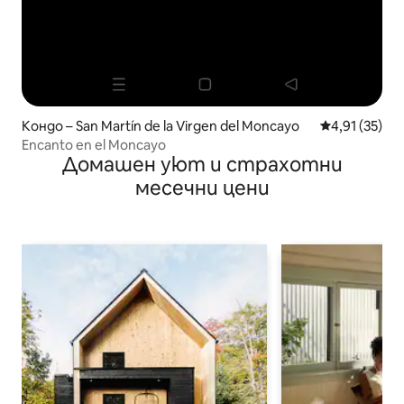
Кондо – San Martín de la Virgen del Moncayo
Средна оценк
4,91 (35)
Encanto en el Moncayo
Домашен уют и страхотни
месечни цени