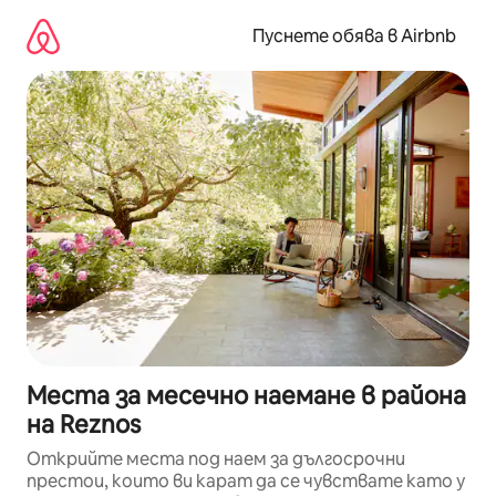
Пропускане
към
Пуснете обява в Airbnb
съдържанието
Места за месечно наемане в района
на Reznos
Открийте места под наем за дългосрочни
престои, които ви карат да се чувствате като у