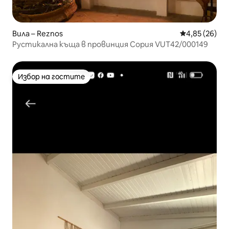
Вила – Reznos
Средна оценк
4,85 (26)
Рустикална къща в провинция Сория VUT42/000149
Избор на гостите
Избор на гостите