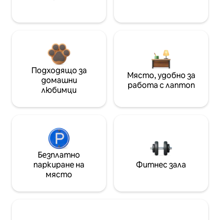
Подходящо за
Място, удобно за
домашни
работа с лаптоп
любимци
Безплатно
паркиране на
Фитнес зала
място