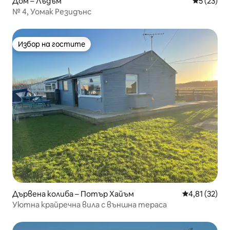
Дом – Лъдъм
Средна оц
5 (23)
№ 4, Уомак Резидънс
Избор на гостите
Избор на гостите
Дървена колиба – Потър Хайъм
Средна оценк
4,81 (32)
Уютна крайречна вила с външна тераса