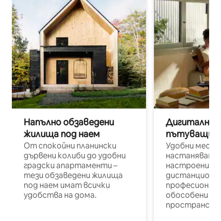
Напълно обзаведени
Дигитални н
жилища под наем
пътуващи п
От спокойни планински
Удобни места
дървени колиби до удобни
настаняване 
градски апартаменти –
настроени и
тези обзаведени жилища
дистанционн
под наем имат всички
професионалис
удобства на дома.
обособени р
пространств