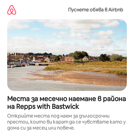
Пропускане
към
Пуснете обява в Airbnb
съдържанието
Места за месечно наемане в района
на Repps with Bastwick
Открийте места под наем за дългосрочни
престои, които ви карат да се чувствате като у
дома си за месец или повече.