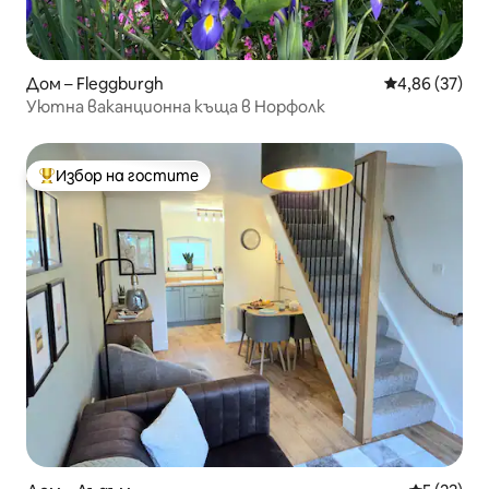
Дом – Fleggburgh
Средна оценк
4,86 (37)
Уютна ваканционна къща в Норфолк
Избор на гостите
Най-популярен избор на гостите