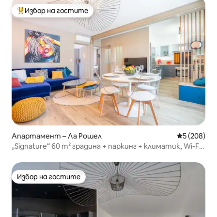
Избор на гостите
Най-популярен избор на гостите
Апартамент – Ла Рошел
Средна оце
5 (208)
„Signature“ 60 m² градина + паркинг + климатик, Wi-Fi
– Netflix
Избор на гостите
Избор на гостите