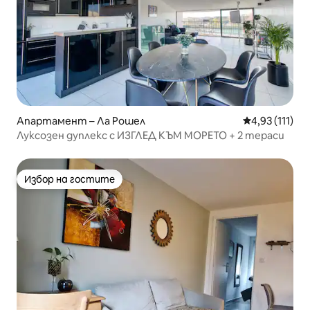
Апартамент – Ла Рошел
Средна оценк
4,93 (111)
Луксозен дуплекс с ИЗГЛЕД КЪМ МОРЕТО + 2 тераси
Избор на гостите
Избор на гостите