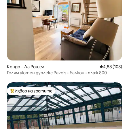
Кондо – Ла Рошел
Средна оценка
4,83 (103)
Голям уютен дуплекс Pavois • балкон • плаж 800
Избор на гостите
Най-популярен избор на гостите