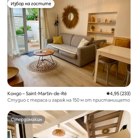
Избор на гостите
Избор на гостите
Кондо – Saint-Martin-de-Ré
Средна оценка
4,95 (233)
Студио с тераса и гараж на 150 м от пристанището
Супердомакин
Супердомакин