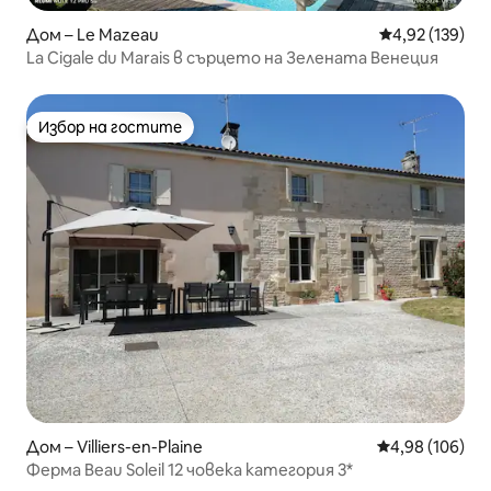
Дом – Le Mazeau
Средна оценка
4,92 (139)
La Cigale du Marais в сърцето на Зелената Венеция
Избор на гостите
Избор на гостите
Дом – Villiers-en-Plaine
Средна оценка
4,98 (106)
Ферма Beau Soleil 12 човека категория 3*