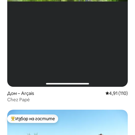
Дом – Arçais
Средна оценка
4,91 (110)
Chez Papé
Избор на гостите
Най-популярен избор на гостите