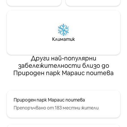
Климатик
Други най-популярни
забележителности близо до
Природен парк Мараис поитева
Природен парк Мараис поитева
Препоръчвано от 183 местни жители