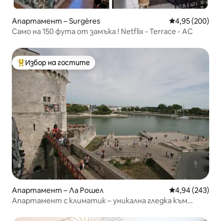
Апартамент – Surgères
Средна оценка
4,95 (200)
Само на 150 фута от замъка ! Netflix - Terrace - AC
Избор на гостите
Най-популярен избор на гостите
Апартамент – Ла Рошел
Средна оценка
4,94 (243)
Апартамент с климатик – уникална гледка към
кулата и морето