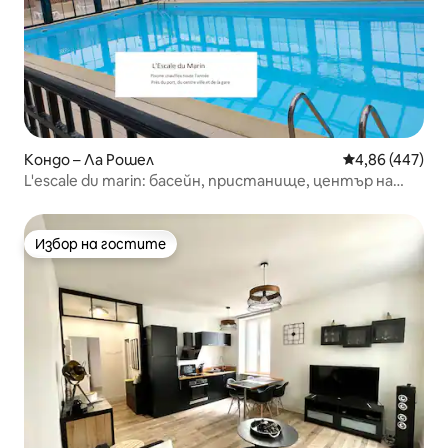
Кондо – Ла Рошел
Средна оценка
4,86 (447)
L'escale du marin: басейн, пристанище, център на
града!
Избор на гостите
Избор на гостите