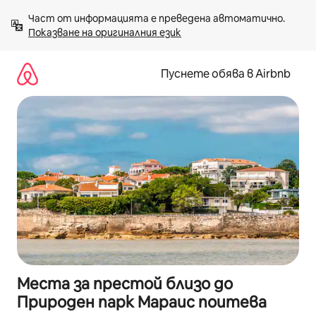
Пропускане
Част от информацията е преведена автоматично. 
към
Показване на оригиналния език
съдържанието
Пуснете обява в Airbnb
Места за престой близо до
Природен парк Мараис поитева