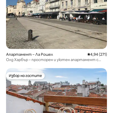
Апартамент – Ла Рошел
Средна оценка
4,94 (271)
Олд Харбър – просторен и уютен апартамент с
климатик
Избор на гостите
Избор на гостите