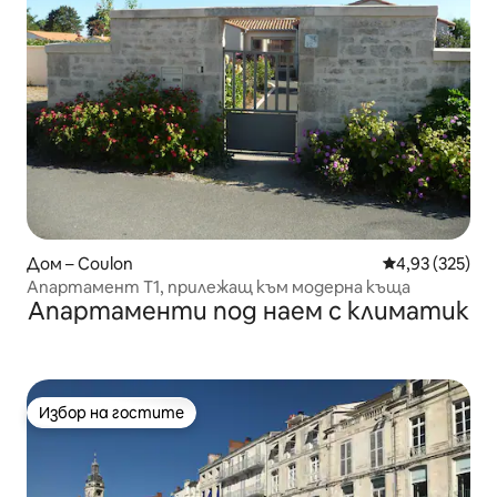
Дом – Coulon
Средна оценка
4,93 (325)
Апартамент T1, прилежащ към модерна къща
Апартаменти под наем с климатик
Избор на гостите
Избор на гостите