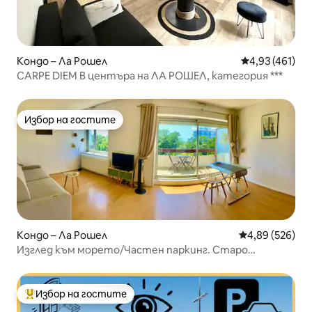
Кондо – Ла Рошел
Средна оценка
4,93 (461)
CARPE DIEM В центъра на ЛА РОШЕЛ, категория ***
Избор на гостите
Избор на гостите
Кондо – Ла Рошел
Средна оценка
4,89 (526)
Изглед към морето/Частен паркинг. Старо
пристанище-плаж на 15 мин. пеша.
Избор на гостите
Най-популярен избор на гостите