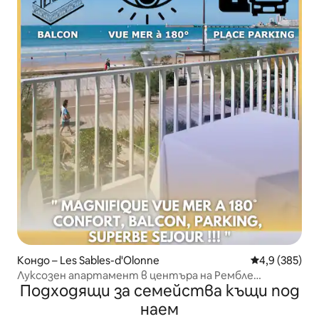
Кондо – Les Sables-d'Olonne
Средна оценк
4,9 (385)
Луксозен апартамент в центъра на Рембле
Подходящи за семейства къщи под
Страхотен изглед към морето
наем