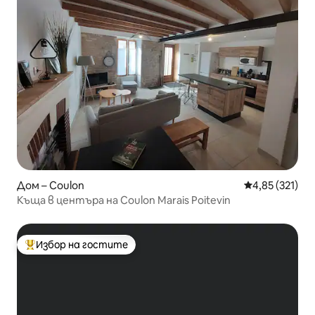
Дом – Coulon
Средна оценка
4,85 (321)
Къща в центъра на Coulon Marais Poitevin
Избор на гостите
Най-популярен избор на гостите