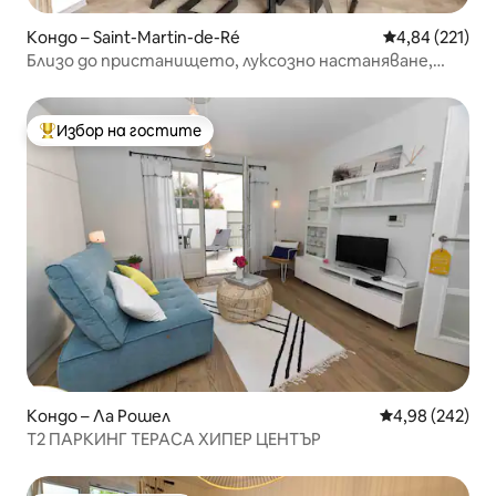
Кондо – Saint-Martin-de-Ré
Средна оценка
4,84 (221)
Близо до пристанището, луксозно настаняване,
сауна
Избор на гостите
Най-популярен избор на гостите
Кондо – Ла Рошел
Средна оценка
4,98 (242)
T2 ПАРКИНГ ТЕРАСА ХИПЕР ЦЕНТЪР