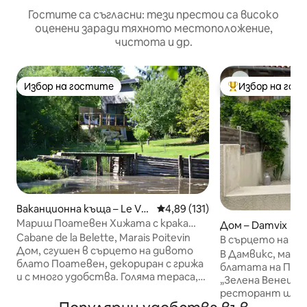
Гостите са съгласни: тези престои са високо
оценени заради тяхното местоположение,
чистота и др.
Избор на гостите
Избор на гос
Избор на гостите
Най-популярен 
Ваканционна къща – Le Va
Средна оценка: 4,89 от 5, 13
4,89 (131)
nneau-Irleau
Мариш Поатевен Хижата с крака
Дом – Damvix
във водата
Cabane de la Belette, Marais Poitevin
В сърцето на Зе
Дом, сгушен в сърцето на дивото
de l'école
В Дамвикс, малко
блато Поатевен, декориран с грижа
блатата на Поа
и с много удобства. Голяма тераса,
„Зелена Венеция
която не е на показ, със спираща
ресторант ще ви
дъха гледка към частно езеро,
насладите на с