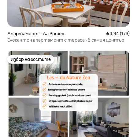
Апартамент – Ла Рошел
Средна оценка
4,94 (173)
Елегантен апартамент с тераса · в самия център
Избор на гостите
Избор на гостите