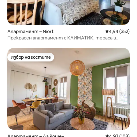
Апартамент – Niort
Средна оценка
4,94 (352)
Прекрасен апартамент с КЛИМАТИК, тераса и
частен паркинг
Избор на гостите
Избор на гостите
Апартамент – Ла Рошел
Средна оценка
4,97 (108)