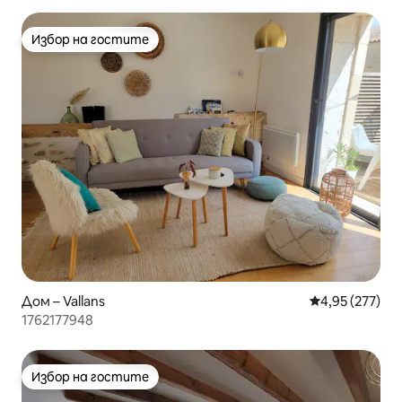
Избор на гостите
Избор на гостите
Дом – Vallans
Средна оценка
4,95 (277)
1762177948
Избор на гостите
Избор на гостите