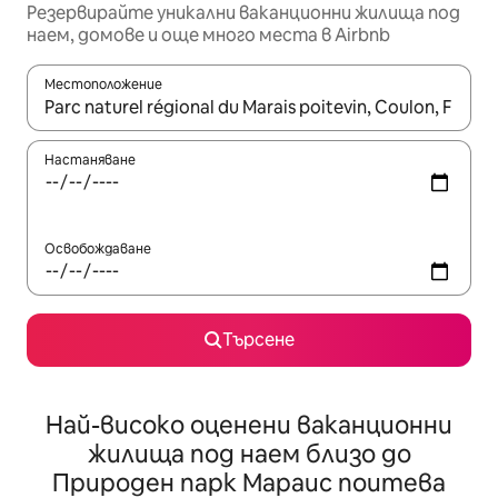
Резервирайте уникални ваканционни жилища под
наем, домове и още много места в Airbnb
Местоположение
Когато резултатите се покажат, използвайте клавишите 
Настаняване
Освобождаване
Търсене
Най-високо оценени ваканционни
жилища под наем близо до
Природен парк Мараис поитева