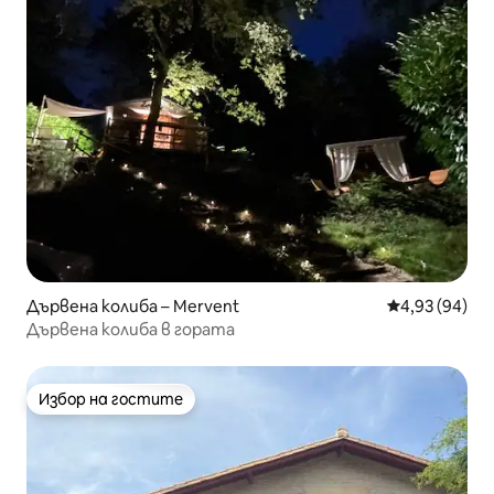
Дървена колиба – Mervent
Средна оценк
4,93 (94)
Дървена колиба в гората
Избор на гостите
Избор на гостите