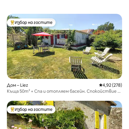
Избор на гостите
Най-популярен избор на гостите
Дом – Liez
Средна оценка
4,92 (278)
Къща 50m² + Спа и отопляем басейн. Спокойствие и
почивка
Избор на гостите
Най-популярен избор на гостите