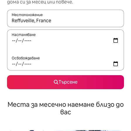
дома си за месец или повече.
Местоположение
Когато резултатите се покажат, използвайте клавишите 
Настаняване
Освобождаване
Търсене
Места за месечно наемане близо до
вас