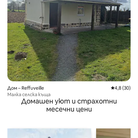
Дом – Reffuveille
Средна оцен
4,8 (30)
Малка селска къща
Домашен уют и страхотни
месечни цени