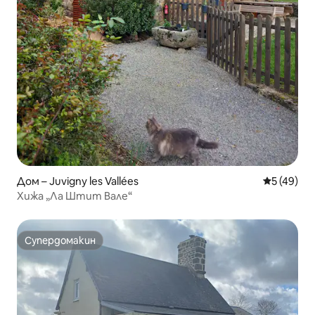
Дом – Juvigny les Vallées
Средна оц
5 (49)
Хижа „Ла Штит Вале“
Супердомакин
Супердомакин