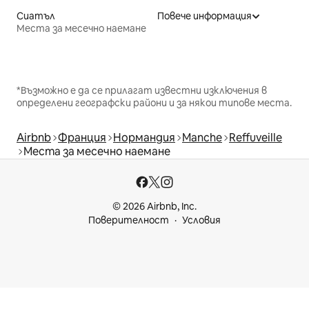
Сиатъл
Повече информация
Места за месечно наемане
*Възможно е да се прилагат известни изключения в
определени географски райони и за някои типове места.
Airbnb
Франция
Нормандия
Manche
Reffuveille
Места за месечно наемане
© 2026 Airbnb, Inc.
Поверителност
Условия