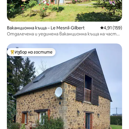
Ваканционна къща – Le Mesnil-Gilbert
Средна оценка
4,91 (159)
Отдалечена и уединена ваканционна къща на частен
терен
Избор на гостите
Най-популярен избор на гостите