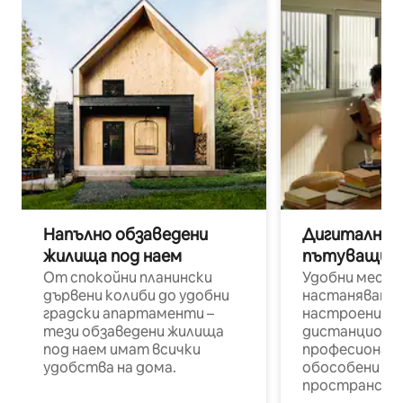
Напълно обзаведени
Дигитални н
жилища под наем
пътуващи п
От спокойни планински
Удобни места
дървени колиби до удобни
настаняване 
градски апартаменти –
настроени и
тези обзаведени жилища
дистанционн
под наем имат всички
професионалис
удобства на дома.
обособени р
пространств