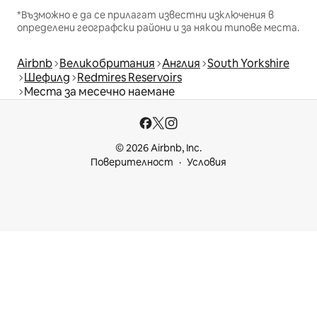
*Възможно е да се прилагат известни изключения в
определени географски райони и за някои типове места.
Airbnb
Великобритания
Англия
South Yorkshire
Шефилд
Redmires Reservoirs
Места за месечно наемане
© 2026 Airbnb, Inc.
Поверителност
Условия