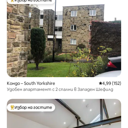
Избор на гостите
Най-популярен избор на гостите
Кондо – South Yorkshire
Средна оценка
4,99 (152)
Удобен апартамент с 2 спални в Западен Шефилд
Избор на гостите
Най-популярен избор на гостите