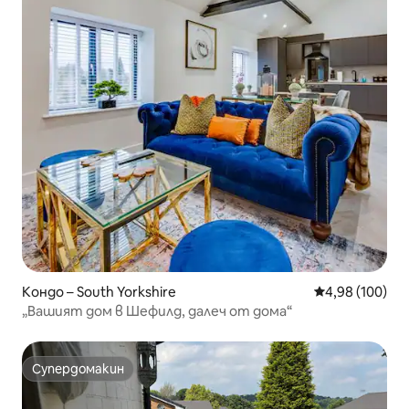
Кондо – South Yorkshire
Средна оценка
4,98 (100)
„Вашият дом в Шефилд, далеч от дома“
Супердомакин
Супердомакин