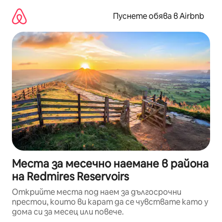
Пропускане
към
Пуснете обява в Airbnb
съдържанието
Места за месечно наемане в района
на Redmires Reservoirs
Открийте места под наем за дългосрочни
престои, които ви карат да се чувствате като у
дома си за месец или повече.