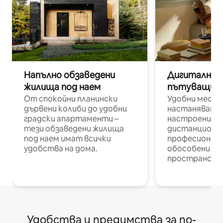
Напълно обзаведени
Дигитални н
жилища под наем
пътуващи п
От спокойни планински
Удобни места
дървени колиби до удобни
настаняване 
градски апартаменти –
настроени и
тези обзаведени жилища
дистанционн
под наем имат всички
професионалис
удобства на дома.
обособени р
пространств
Удобства и предимства за по-