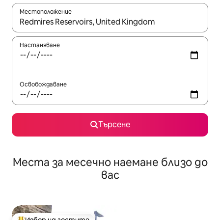
Местоположение
Когато резултатите се покажат, използвайте клавишите 
Настаняване
Освобождаване
Търсене
Места за месечно наемане близо до
вас