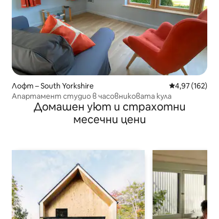
Лофт – South Yorkshire
Средна оценка
4,97 (162)
Апартамент студио в часовниковата кула
Домашен уют и страхотни
месечни цени