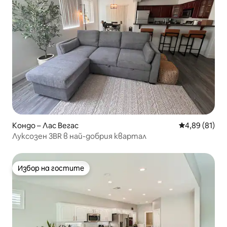
Кондо – Лас Вегас
Средна оценк
4,89 (81)
Луксозен 3BR в най-добрия квартал
Избор на гостите
Избор на гостите