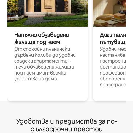
Напълно обзаведени
Дигитални н
жилища под наем
пътуващи п
От спокойни планински
Удобни места
дървени колиби до удобни
настаняване 
градски апартаменти –
настроени и
тези обзаведени жилища
дистанционн
под наем имат всички
професионалис
удобства на дома.
обособени р
пространств
Удобства и предимства за по-
дългосрочни престои