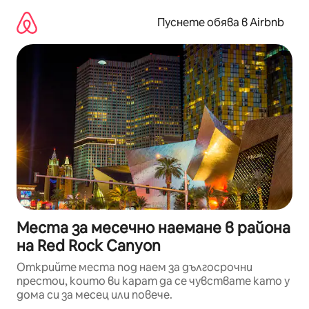
Пропускане
към
Пуснете обява в Airbnb
съдържанието
Места за месечно наемане в района
на Red Rock Canyon
Открийте места под наем за дългосрочни
престои, които ви карат да се чувствате като у
дома си за месец или повече.