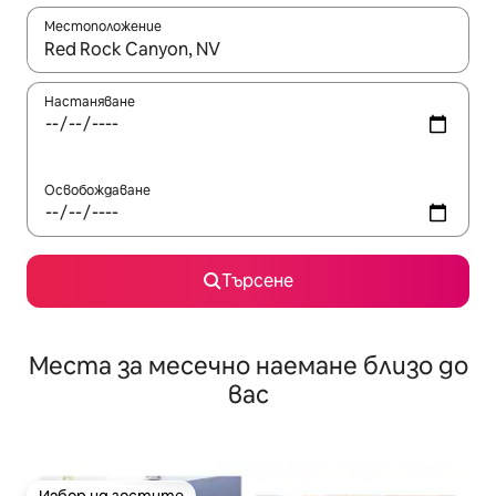
Местоположение
Когато резултатите се покажат, използвайте клавишите 
Настаняване
Освобождаване
Търсене
Места за месечно наемане близо до
вас