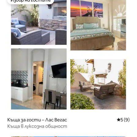
Избор на гостите
Избор на гостите
Къща за гости – Лас Вегас
Средна о
5 (9)
Къща в луксозна общност