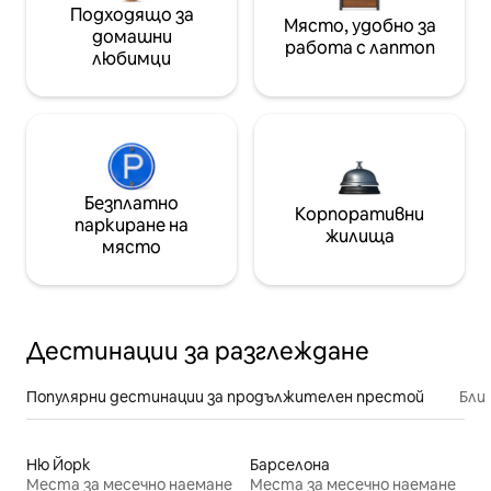
Подходящо за
Място, удобно за
домашни
работа с лаптоп
любимци
Безплатно
Корпоративни
паркиране на
жилища
място
Дестинации за разглеждане
Популярни дестинации за продължителен престой
Бли
Ню Йорк
Барселона
Места за месечно наемане
Места за месечно наемане