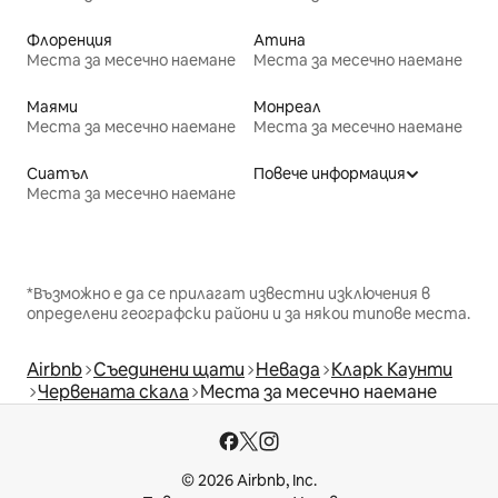
Флоренция
Атина
Места за месечно наемане
Места за месечно наемане
Маями
Монреал
Места за месечно наемане
Места за месечно наемане
Сиатъл
Повече информация
Места за месечно наемане
*Възможно е да се прилагат известни изключения в
определени географски райони и за някои типове места.
Airbnb
Съединени щати
Невада
Кларк Каунти
Червената скала
Места за месечно наемане
© 2026 Airbnb, Inc.