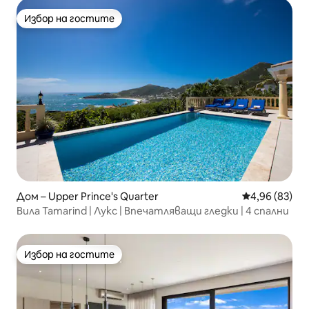
Избор на гостите
Избор на гостите
Дом – Upper Prince's Quarter
Средна оценк
4,96 (83)
Вила Tamarind | Лукс | Впечатляващи гледки | 4 спални
Избор на гостите
Избор на гостите