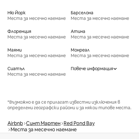
Ню Йорк
Барселона
Места за месечно наемане
Места за месечно наемане
Флоренция
Атина
Места за месечно наемане
Места за месечно наемане
Маями
Монреал
Места за месечно наемане
Места за месечно наемане
Сиатъл
Повече информация
Места за месечно наемане
*Възможно е да се прилагат известни изключения в
определени географски райони и за някои типове места.
Airbnb
Синт Мартен
Red Pond Bay
Места за месечно наемане