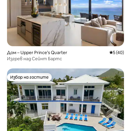
Дом – Upper Prince's Quarter
Средна оц
5 (40)
Изгрев над Сейнт Бартс
Избор на гостите
Избор на гостите