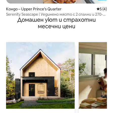
Кондо – Upper Prince's Quarter
Средна о
5 (4)
Serenity Seascape | Уединено място с 2 спални и 270-
Домашен уют и страхотни
градусова гледка към океана
месечни цени