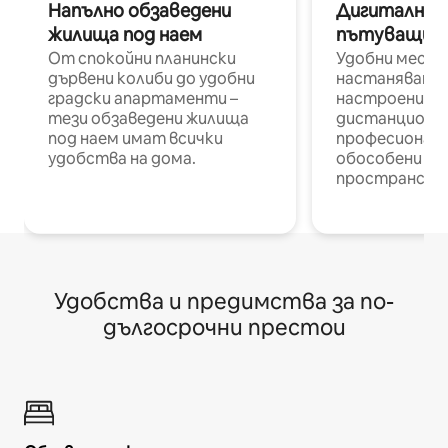
Напълно обзаведени
Дигитални н
жилища под наем
пътуващи п
От спокойни планински
Удобни места
дървени колиби до удобни
настаняване 
градски апартаменти –
настроени и
тези обзаведени жилища
дистанционн
под наем имат всички
професионалис
удобства на дома.
обособени р
пространств
Удобства и предимства за по-
дългосрочни престои