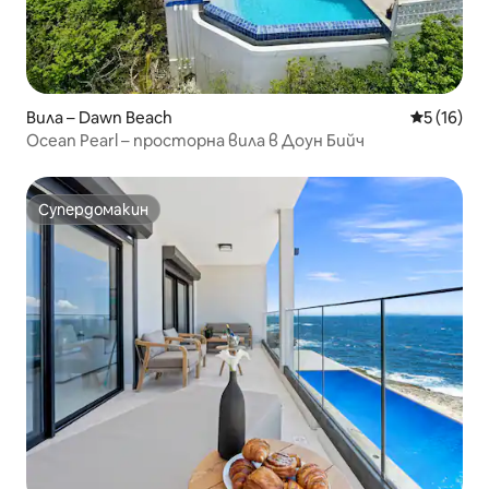
Вила – Dawn Beach
Средна оц
5 (16)
Ocean Pearl – просторна вила в Доун Бийч
Супердомакин
Супердомакин