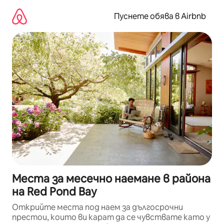
Пропускане
към
Пуснете обява в Airbnb
съдържанието
Места за месечно наемане в района
на Red Pond Bay
Открийте места под наем за дългосрочни
престои, които ви карат да се чувствате като у