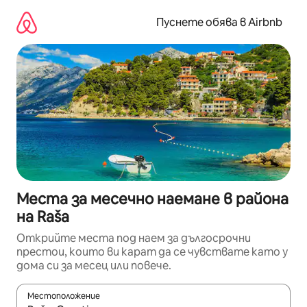
Пропускане
към
Пуснете обява в Airbnb
съдържанието
Места за месечно наемане в района
на Raša
Открийте места под наем за дългосрочни
престои, които ви карат да се чувствате като у
дома си за месец или повече.
Местоположение