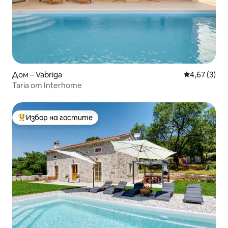
Дом – Vabriga
Средна оцен
4,67 (3)
Taria от Interhome
Избор на гостите
Най-популярен избор на гостите