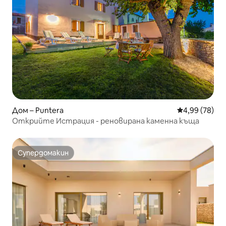
Дом – Puntera
Средна оценк
4,99 (78)
Открийте Истрация - реновирана каменна къща
Супердомакин
Супердомакин