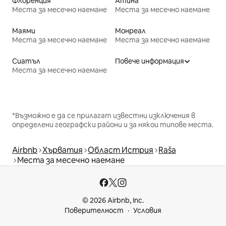
Флоренция
Атина
Места за месечно наемане
Места за месечно наемане
Маями
Монреал
Места за месечно наемане
Места за месечно наемане
Сиатъл
Повече информация
Места за месечно наемане
*Възможно е да се прилагат известни изключения в
определени географски райони и за някои типове места.
Airbnb
Хърватия
Област Истрия
Raša
Места за месечно наемане
© 2026 Airbnb, Inc.
Поверителност
Условия