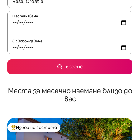
Когато резултатите се покажат, използвайте клавишите 
Настаняване
Освобождаване
Търсене
Места за месечно наемане близо до
вас
Избор на гостите
Най-популярен избор на гостите