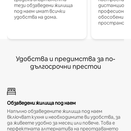
тези обзаведени жилища
дистанционн
под наем имат всички
професионалис
удобства на дома.
обособени р
пространств
Удобства и предимства за по-
дългосрочни престои
Обзаведени жилища под наем
Напълно обзаведените жилища под наем
включват кухня и необходимите ви удобства, за
да живеете удобно за месец или повече. Това е
перфектната алтернатива на преотдаването