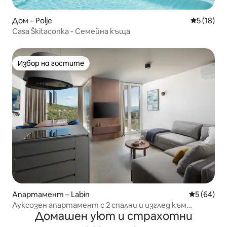
Дом – Polje
Средна оц
5 (18)
Casa Škitaconka - Семейна къща
Избор на гостите
Избор на гостите
Апартамент – Labin
Средна оц
5 (64)
Луксозен апартамент с 2 спални и изглед към
Домашен уют и страхотни
морето