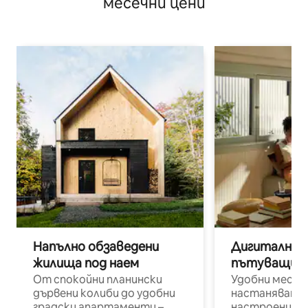
месечни цени
Напълно обзаведени
Дигитални н
жилища под наем
пътуващи п
От спокойни планински
Удобни места
дървени колиби до удобни
настаняване 
градски апартаменти –
настроени и