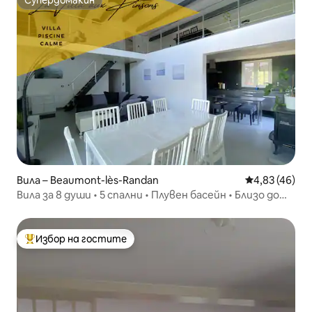
Супердомакин
Супердомакин
Вила – Beaumont-lès-Randan
Средна оценк
4,83 (46)
Вила за 8 души • 5 спални • Плувен басейн • Близо до
Виши
Избор на гостите
Най-популярен избор на гостите