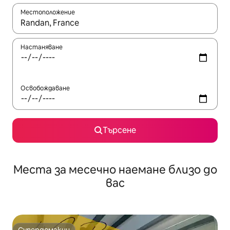
Местоположение
Когато резултатите се покажат, използвайте клавишите 
Настаняване
Освобождаване
Търсене
Места за месечно наемане близо до
вас