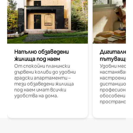
Напълно обзаведени
Дигитални н
жилища под наем
пътуващи п
От спокойни планински
Удобни места
дървени колиби до удобни
настаняване 
градски апартаменти –
настроени и
тези обзаведени жилища
дистанционн
под наем имат всички
професионалис
удобства на дома.
обособени р
пространств