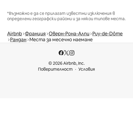
*Възможно е да се прилагат известни изключения в
определени географски райони и за някои типове места.
Airbnb
Франция
Оверн-Рона-Алпи
Puy-de-Dôme
Рандан
Места за месечно наемане
© 2026 Airbnb, Inc.
Поверителност
Условия