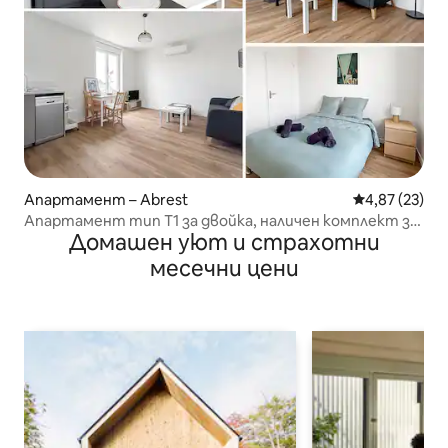
Апартамент – Abrest
Средна оценк
4,87 (23)
Апартамент тип Т1 за двойка, наличен комплект за
Домашен уют и страхотни
бебе и самостоятелен вход!
месечни цени