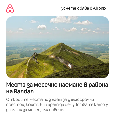
Пропускане
към
Пуснете обява в Airbnb
съдържанието
Места за месечно наемане в района
на Randan
Открийте места под наем за дългосрочни
престои, които ви карат да се чувствате като у
дома си за месец или повече.