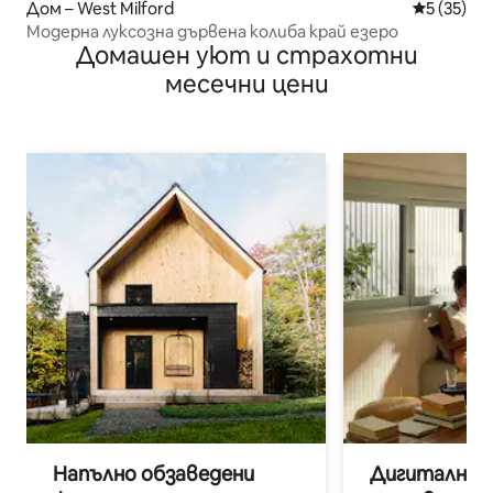
Дом – West Milford
Средна оц
5 (35)
Модерна луксозна дървена колиба край езеро
Домашен уют и страхотни
месечни цени
Напълно обзаведени
Дигитални н