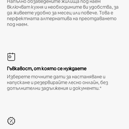
Напълно обзаведените жилища под наем
включват кухня и необходимите ви удобства, за
да живеете удобно за месец или повече. Това е
перфектната алтернатива на преотдаването
под наем.
Гъвкавост, от която се нуждаете
Изберете точните дати за настаняване и
напускане и резервирайте лесно онлайн, без
допълнителни задължения и документи.*