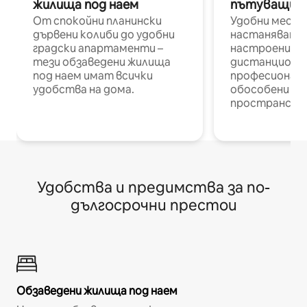
жилища под наем
пътуващи п
От спокойни планински
Удобни места
дървени колиби до удобни
настаняване 
градски апартаменти –
настроени и
тези обзаведени жилища
дистанционн
под наем имат всички
професионалис
удобства на дома.
обособени р
пространств
Удобства и предимства за по-
дългосрочни престои
Обзаведени жилища под наем