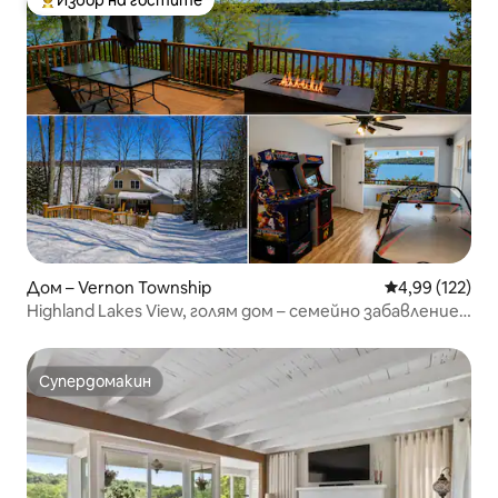
Избор на гостите
Най-популярен избор на гостите
Дом – Vernon Township
Средна оценка
4,99 (122)
Highland Lakes View, голям дом – семейно забавление,
Върнън
Супердомакин
Супердомакин