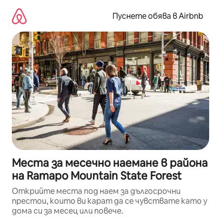
Пропускане
към
Пуснете обява в Airbnb
съдържанието
Места за месечно наемане в района
на Ramapo Mountain State Forest
Открийте места под наем за дългосрочни
престои, които ви карат да се чувствате като у
дома си за месец или повече.