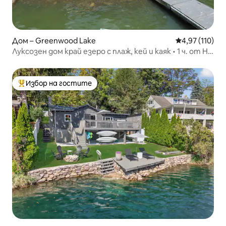
Дом – Greenwood Lake
Средна оценка
4,97 (110)
Луксозен дом край езеро с плаж, кей и каяк • 1 ч. от Ню
Йорк
Избор на гостите
Най-популярен избор на гостите