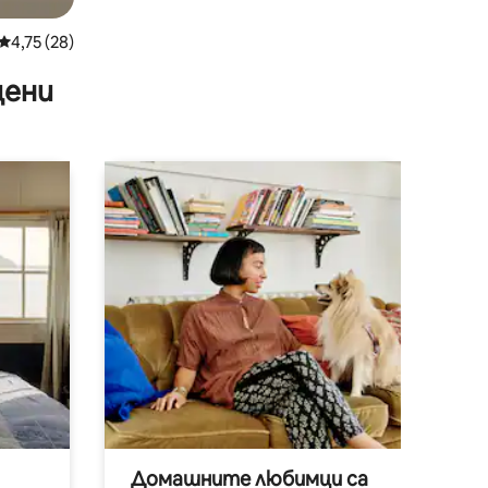
Средна оценка: 4,75 от 5, 28 отзива
4,75 (28)
цени
Домашните любимци са