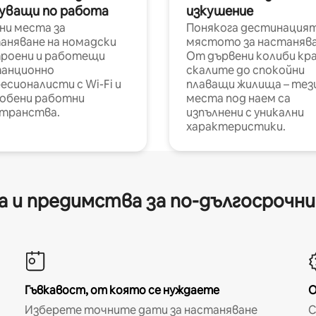
уващи по работа
изкушение
ни места за
Понякога дестинацият
аняване на номадски
мястото за настанява
роени и работещи
От дървени колиби кр
анционно
скалите до спокойни
есионалисти с Wi-Fi и
плаващи жилища – тез
обени работни
места под наем са
транства.
изпълнени с уникални
характеристики.
 и предимства за по-дългосрочн
Гъвкавост, от която се нуждаете
О
Изберете точните дати за настаняване
С