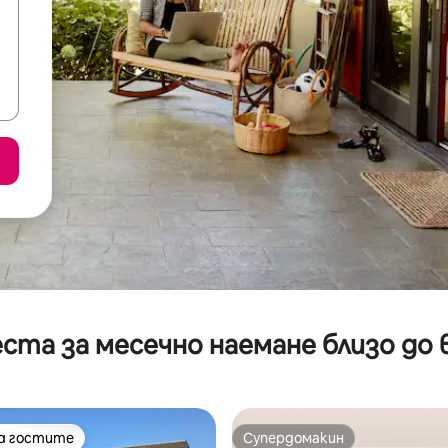
ста за месечно наемане близо до 
на гостите
Супердомакин
на гостите
Супердомакин