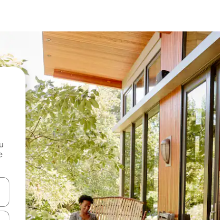
и
е
е клавишите със стрелки нагоре и надолу или навигирайте с д