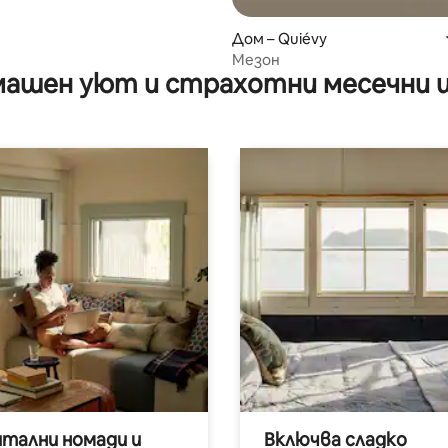
Дом – Quiévy
Мезон
ашен уют и страхотни месечни 
итални номади и
Включва сладко