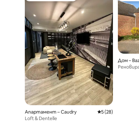
Дом – Ba
Реновира
ферма
Апартамент – Caudry
Средна оценка: 5 
5 (28)
Loft & Dentelle