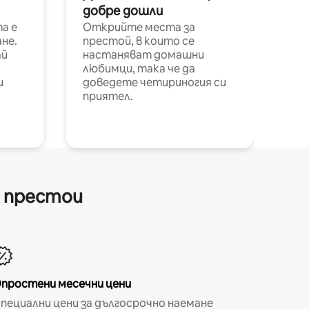
добре дошли
а е
Открийте места за
не.
престой, в които се
ай
настаняват домашни
любимци, така че да
и
доведете четириногия си
приятел.
и престои
простени месечни цени
пециални цени за дългосрочно наемане