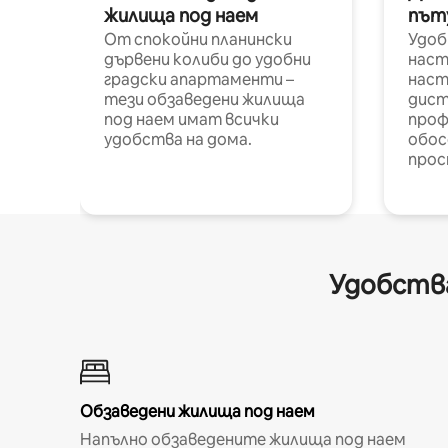
жилища под наем
път
От спокойни планински
Удоб
дървени колиби до удобни
наст
градски апартаменти –
наст
тези обзаведени жилища
дист
под наем имат всички
проф
удобства на дома.
обос
прос
Удобства
Обзаведени жилища под наем
Напълно обзаведените жилища под наем