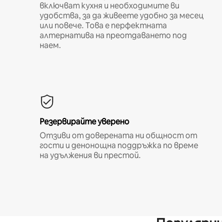
включват кухня и необходимите ви
удобства, за да живеете удобно за месец
или повече. Това е перфектната
алтернатива на преотдаването под
наем.
Резервирайте уверено
Отзиви от доверената ни общност от
гости и денонощна поддръжка по време
на удължения ви престой.