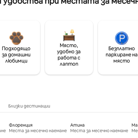
 удобства при местата за месеч
Място,
Подходящо
Безплатно
удобно за
за домашни
паркиране на
работа с
любимци
място
лаптоп
Близки дестинации
Флоренция
Атина
Ма
ане
Места за месечно наемане
Места за месечно наемане
Ме