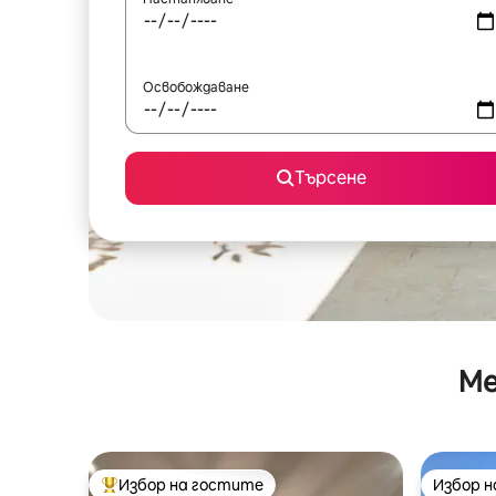
Освобождаване
Търсене
Ме
Избор на гостите
Избор 
Най-популярен избор на гостите
Избор 