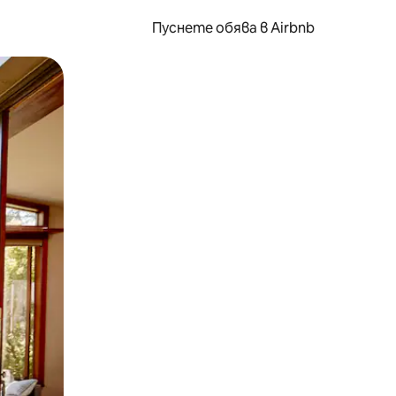
Пуснете обява в Airbnb
окосване или плъзгане.