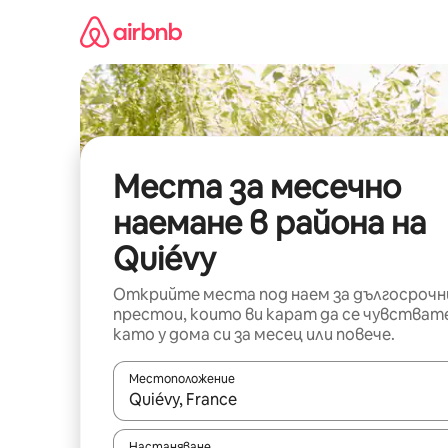
Пропускане
към
съдържанието
Места за месечно
наемане в района на
Quiévy
Открийте места под наем за дългосрочн
престои, които ви карат да се чувстват
като у дома си за месец или повече.
Местоположение
Когато резултатите се покажат, използвайт
Настаняване