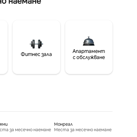
но наемане
Апартамент
Фитнес зала
с обслужване
ями
Монреал
ста за месечно наемане
Места за месечно наемане