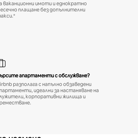
а ваканционни имоти и еднократно
есечно плащане без допълнителни
акси.*
ърсите апартаменти с обслужване?
irbnb разполага с напълно обзаведени
партаменти, идеални за настаняване на
лужители, корпоративни жилища и
реместване.