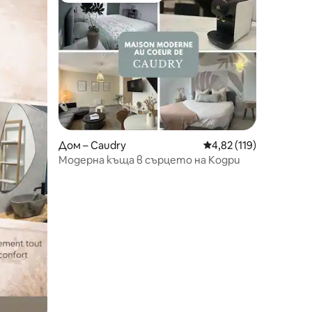
Дом – Caudry
Средна оценка: 4,82 
4,82 (119)
Модерна къща в сърцето на Кодри