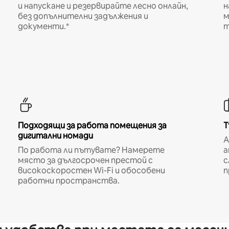
и напускане и резервирайте лесно онлайн,
н
без допълнителни задължения и
м
документи.*
т
Подходящи за работа помещения за
Т
дигитални номади
A
По работа ли пътувате? Намерете
а
място за дългосрочен престой с
с
високоскоростен Wi-Fi и обособени
п
работни пространства.