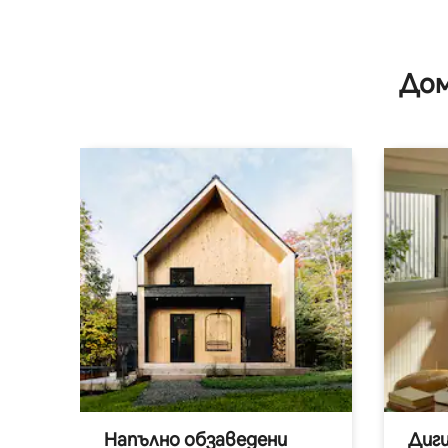
Дом
Напълно обзаведени
Диг