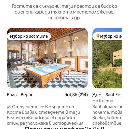
Гостите са съгласни: тези престои са високо
оценени заради тяхното местоположение,
чистота и др.
Избор на гостите
Избор на гос
Избор на гостите
Най-популярен 
Вила – Begur
Средна оценка: 4,86 от 5, 214
4,86 (214)
Дом – Sant Ferriol
-
Но Коста
🌿 Отпуснете се в сърцето на
Заобиколен от з
Коста Брава и отседнете в тази
полета, това е 
величествена къща в индийски
всеки, който об
стил, разположена в историческия
спокойствието.
център на Бегур, само на няколко
известен със с