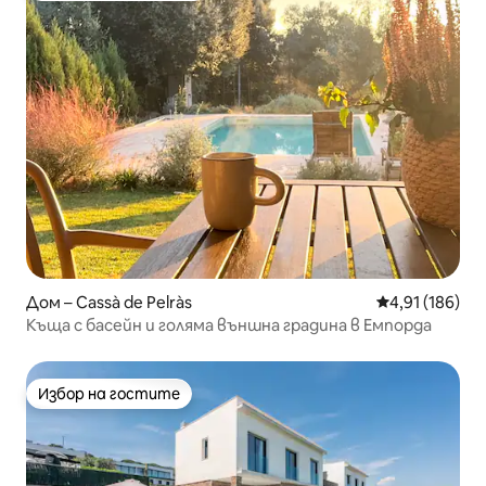
Дом – Cassà de Pelràs
Средна оценка
4,91 (186)
Къща с басейн и голяма външна градина в Емпорда
Избор на гостите
Избор на гостите