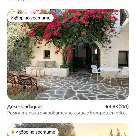
Избор на гостите
Избор на гостите
Дом – Cadaqués
Средна оценка
4,83 (261)
Ремонтирана очарователна къща с вътрешен двор
в Кадакес
Избор на гостите
Най-популярен избор на гостите