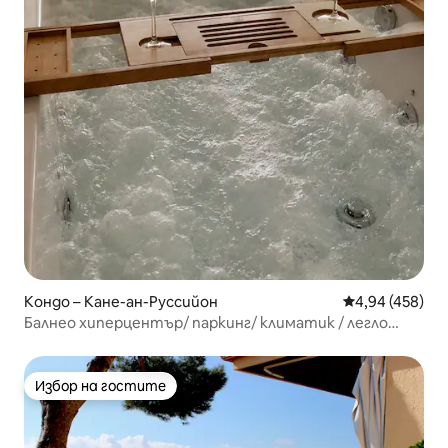
Кондо – Кане-ан-Руссийон
Средна оценка
4,94 (458)
Балнео хиперцентър/ паркинг/ климатик / легло
Queen
Избор на гостите
Избор на гостите