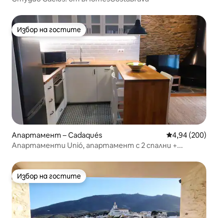
Избор на гостите
Избор на гостите
Апартамент – Cadaqués
Средна оценка
4,94 (200)
Апартаменти Unió, апартамент с 2 спални +...
Избор на гостите
Избор на гостите