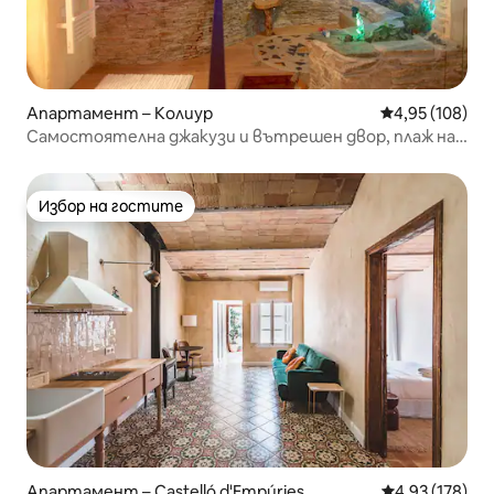
Апартамент – Колиур
Средна оценка
4,95 (108)
Самостоятелна джакузи и вътрешен двор, плаж на
20 м, климатик
Избор на гостите
Избор на гостите
Апартамент – Castelló d'Empúries
Средна оценка
4,93 (178)