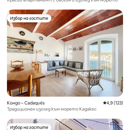
Избор на гостите
Избор на гостите
Кондо – Cadaqués
Средна оценк
4,9 (123)
Традиционен изглед към морето Кадакес
Избор на гостите
Избор на гостите