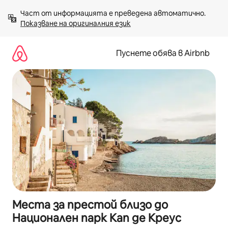
Пропускане
Част от информацията е преведена автоматично. 
към
Показване на оригиналния език
съдържанието
Пуснете обява в Airbnb
Места за престой близо до
Национален парк Кап де Креус