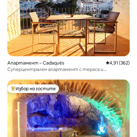
Апартамент – Cadaqués
Средна оценка
4,91 (362)
Суперцентрален апартамент с тераса и
изглед☼☼☼
Избор на гостите
Най-популярен избор на гостите