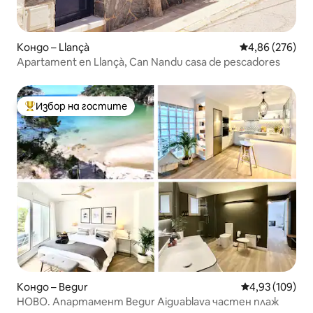
Кондо – Llançà
Средна оценка
4,86 (276)
Apartament en Llançà, Can Nandu casa de pescadores
Избор на гостите
Най-популярен избор на гостите
Кондо – Begur
Средна оценка
4,93 (109)
НОВО. Апартамент Begur Aiguablava частен плаж