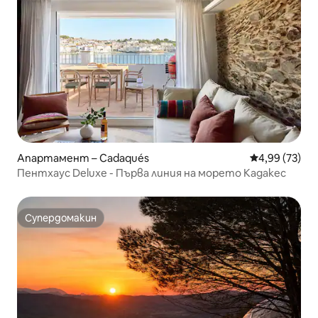
Апартамент – Cadaqués
Средна оценк
4,99 (73)
Пентхаус Deluxe - Първа линия на морето Кадакес
Супердомакин
Супердомакин