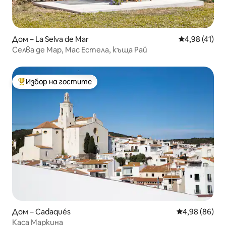
Дом – La Selva de Mar
Средна оценк
4,98 (41)
Селва де Мар, Мас Естела, къща Рай
Избор на гостите
Най-популярен избор на гостите
Дом – Cadaqués
Средна оценк
4,98 (86)
Каса Маркина