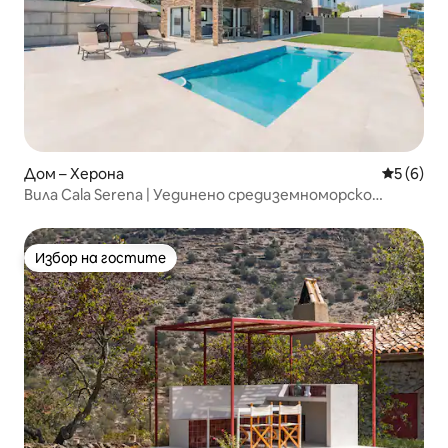
Дом – Херона
Средна о
5 (6)
Вила Cala Serena | Уединено средиземноморско
убежище
Избор на гостите
Избор на гостите