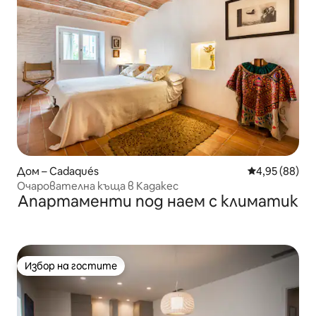
Дом – Cadaqués
Средна оценк
4,95 (88)
Очарователна къща в Кадакес
Апартаменти под наем с климатик
Избор на гостите
Избор на гостите