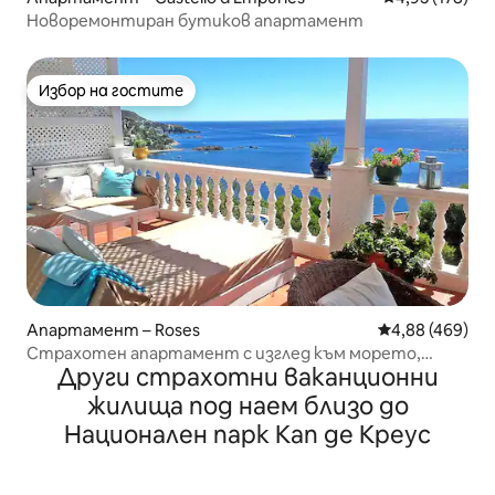
Новоремонтиран бутиков апартамент
Избор на гостите
Избор на гостите
Апартамент – Roses
Средна оценка
4,88 (469)
Страхотен апартамент с изглед към морето,
Други страхотни ваканционни
2 спални, тераса и гараж
жилища под наем близо до
Национален парк Кап де Креус