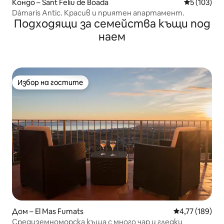
Кондо – Sant Feliu de Boada
Средна оце
5 (103)
Dàmaris Antic. Красив и приятен апартамент.
Подходящи за семейства къщи под
наем
Избор на гостите
Избор на гостите
Дом – El Mas Fumats
Средна оценка
4,77 (189)
Средиземноморска къща с много чар и гледки