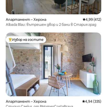
Апартамент – Херона
Средна оценка
4,99 (412)
Albada Blau: вътрешен двор и 2 бани в Стария град
Избор на гостите
Най-популярен избор на гостите
Апартамент – Херона
Средна оценка
4,94 (335)
Студио Caelus. от BHomesCostaBrava