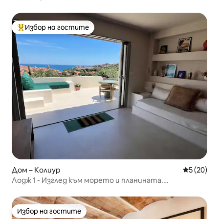
Избор на гостите
Най-популярен избор на гостите
Дом – Колиур
Средна оц
5 (20)
Лодж 1 - Изглед към морето и планината.
Самостоятелен басейн
Избор на гостите
Избор на гостите