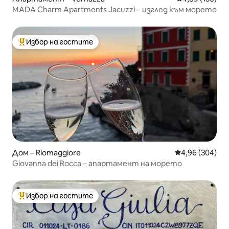
MADA Charm Apartments Jacuzzi – изглед към морето
Избор на гостите
Най-популярен избор на гостите
Дом – Riomaggiore
Средна оценка
4,96 (304)
Giovanna dei Rocca – апартамент на морето
Избор на гостите
Най-популярен избор на гостите