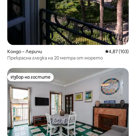
Кондо – Леричи
Средна оценка
4,87 (103)
Прекрасна гледка на 20 метра от морето
Избор на гостите
Избор на гостите