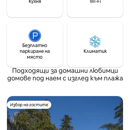
Кухня
Wi-Fi
романтично място за почивка.
Безплатно
паркиране на
Климатик
място
Подходящи за домашни любимци
домове под наем с изглед към плажа
Избор на гостите
Избор на гостите