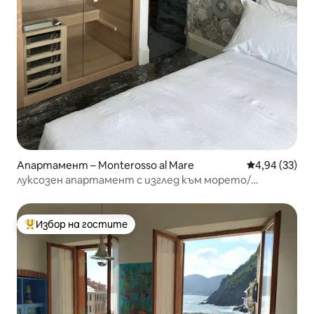
Апартамент – Monterosso al Mare
Средна оценк
4,94 (33)
луксозен апартамент с изглед към морето/
градината (citra 011019-LT-0526)
Избор на гостите
Най-популярен избор на гостите