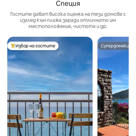
Специя
Гостите дават висока оценка на тези домове с
изглед към плажа заради отличното им
местоположение, чистота и др.
Избор на гостите
Супердомакин
Най-популярен избор на гостите
Супердомакин