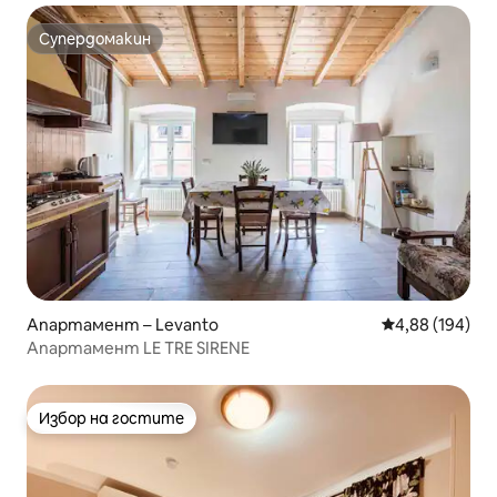
Супердомакин
Супердомакин
Апартамент – Levanto
Средна оценка
4,88 (194)
Апартамент LE TRE SIRENE
Избор на гостите
Избор на гостите