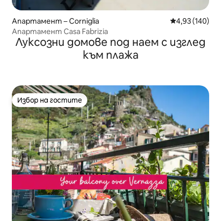
Апартамент – Corniglia
Средна оценка
4,93 (140)
Апартамент Casa Fabrizia
Луксозни домове под наем с изглед
към плажа
Избор на гостите
Избор на гостите