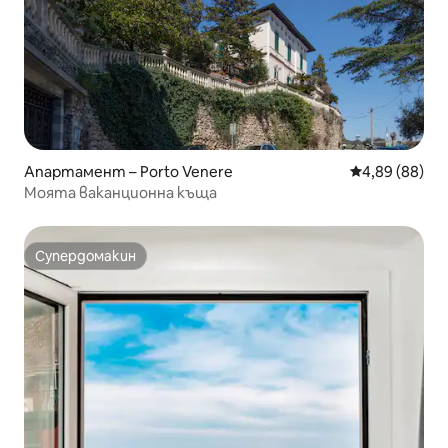
Апартамент – Porto Venere
Средна оценк
4,89 (88)
Моята ваканционна къща
Супердомакин
Супердомакин