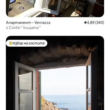
Апартамент – Vernazza
Средна оценка
4,89 (340)
ù Cùntìn " къщата "
Избор на гостите
Най-популярен избор на гостите