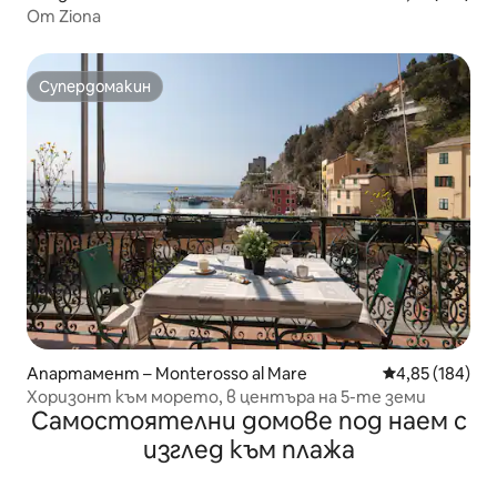
От Ziona
Супердомакин
Супердомакин
Апартамент – Monterosso al Mare
Средна оценка
4,85 (184)
Хоризонт към морето, в центъра на 5-те земи
Самостоятелни домове под наем с
изглед към плажа