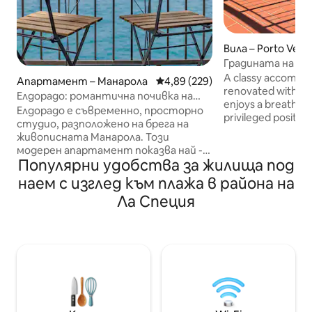
Вила – Porto Vene
Градината на Ве
A classy accommo
Апартамент – Манарола
Средна оценка: 4,89 от 5, 229
4,89 (229)
renovated with a 
Елдорадо: романтична почивка на
enjoys a breathtak
брега на морето
Елдорадо е съвременно, просторно
privileged positio
студио, разположено на брега на
Located a few ste
живописната Манарола. Този
(closest is Mirage
модерен апартамент показва най -
of Portovenere, G
Популярни удобства за жилища под
доброто от Чинкуе Тере: панорамна
offers all comforts 
гледка към морето, луксозни
наем с изглед към плажа в района на
quiet ideal for cou
удобства, разположен в
of friends. Super
Ла Специя
исторически квартал само на
walking. If you don
минути от сърцето на Манарола.
Bus service until 
Можете да се насладите на
Portovenere (sto
ексклузивната 180 - градусова
house)
тераса с изглед към морето,
двойното легло и луксозните уреди
по време на престоя си. С изобилна
естествена светлина и звуци от
морето, Елдорадо е идеалното