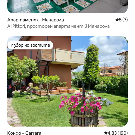
Апартамент – Манарола
Средна о
5 (7)
Ai Pittori, просторен апартамент в Манарола
Избор на гостите
Избор на гостите
Кондо – Carrara
Средна оценка
4,83 (190)