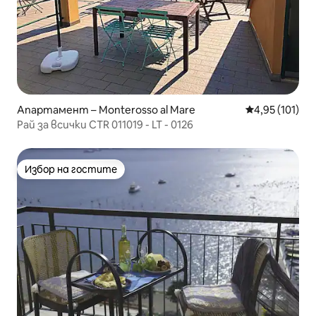
Апартамент – Monterosso al Mare
Средна оценка
4,95 (101)
Рай за всички CTR 011019 - LT - 0126
Избор на гостите
Избор на гостите