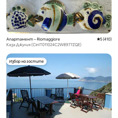
Апартамент – Riomaggiore
Средна оце
5 (410)
Каза Джулия (CinIT011024C2W8977ZQE)
Избор на гостите
Избор на гостите