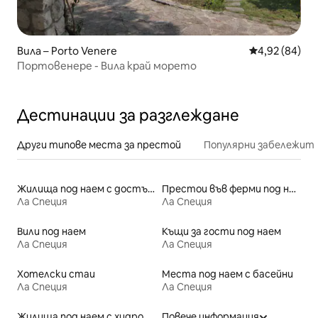
Вила – Porto Venere
Средна оценк
4,92 (84)
Портовенере - Вила край морето
Дестинации за разглеждане
Други типове места за престой
Популярни забележит
Жилища под наем с достъп до плажа
Престои във ферми под наем
Ла Специя
Ла Специя
Вили под наем
Къщи за гости под наем
Ла Специя
Ла Специя
Хотелски стаи
Места под наем с басейни
Ла Специя
Ла Специя
Жилища под наем с хидромасажна вана
Повече информация