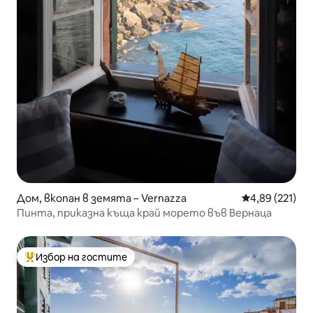
Дом, вкопан в земята – Vernazza
Средна оценка
4,89 (221)
Пинта, приказна къща край морето във Вернаца
Избор на гостите
Най-популярен избор на гостите