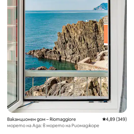
Ваканционен дом – Riomaggiore
Средна оценка
4,89 (349)
морето на Ада: в морето на Риомаджоре