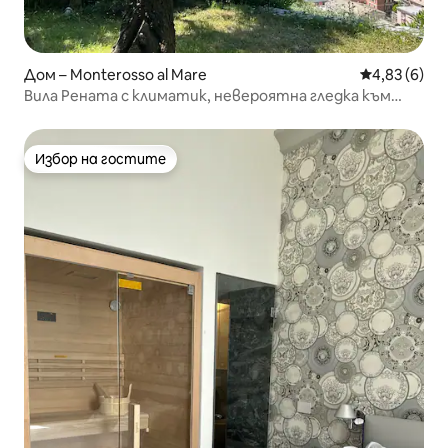
Дом – Monterosso al Mare
Средна оцен
4,83 (6)
Вила Рената с климатик, невероятна гледка към
морето, градина, тераса
Избор на гостите
Избор на гостите