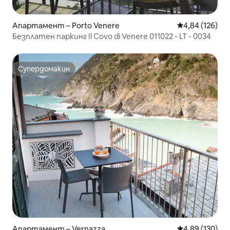
Апартамент – Porto Venere
Средна оценка
4,84 (126)
Безплатен паркинг Il Covo di Venere 011022 - LT - 0034
Супердомакин
Супердомакин
Апартамент – Vernazza
Средна оценка
4,89 (130)