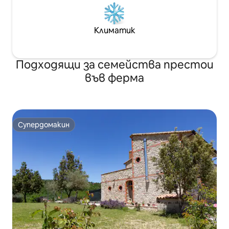
Климатик
Подходящи за семейства престои
във ферма
Супердомакин
Супердомакин