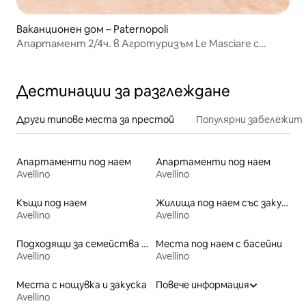
Ваканционен дом – Paternopoli
Апартамент 2/4ч. в Агротуризъм Le Masciare с
басейн
Дестинации за разглеждане
Други типове места за престой
Популярни забележит
Апартаменти под наем
Апартаменти под наем
Avellino
Avellino
Къщи под наем
Жилища под наем със закуска
Avellino
Avellino
Подходящи за семейства места под наем
Места под наем с басейни
Avellino
Avellino
Места с нощувка и закуска
Повече информация
Avellino