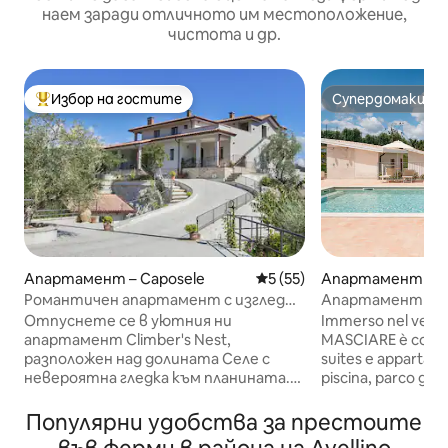
наем заради отличното им местоположение,
чистота и др.
Избор на гостите
Супердомакин
Най-популярен избор на гостите
Супердомакин
Апартамент – Pa
Апартамент – Caposele
Средна оценка: 5 от 5, 55
5 (55)
Апартамент в а
Романтичен апартамент с изглед
Masciare с басей
към планината
Immerso nel verde,
Отпуснете се в уютния ни
MASCIARE è comp
апартамент Climber's Nest,
suites e appartam
разположен над долината Селе с
piscina, parco gioc
невероятна гледка към планината.
pong, gazebi per 
Проектирано за двойки и любители
campo da tennis. 
на природата, търсещи
Популярни удобства за престоите
vuole una vacanza a
спокойствие и по-дълбока връзка с