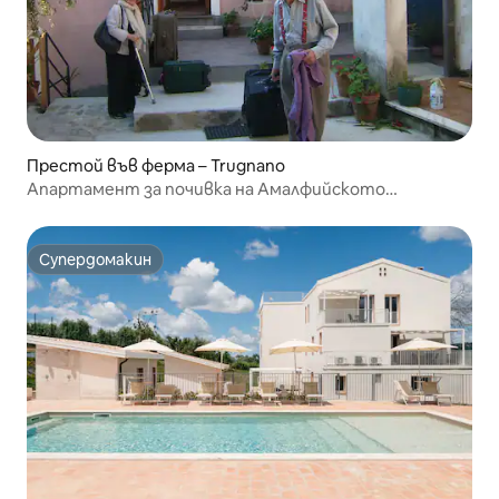
Престой във ферма – Trugnano
Апартамент за почивка на Амалфийското
крайбрежие
Супердомакин
Супердомакин