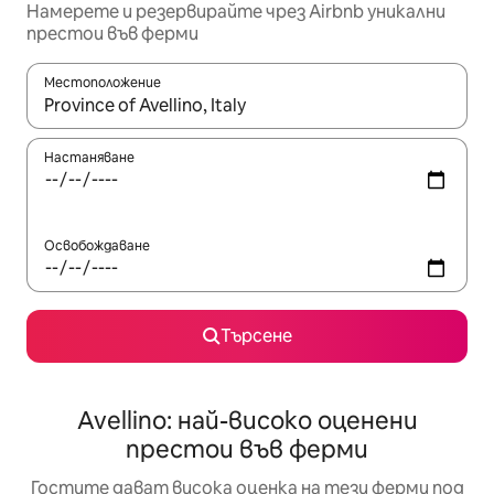
Намерете и резервирайте чрез Airbnb уникални
престои във ферми
Местоположение
Когато резултатите се покажат, използвайте клавишите 
Настаняване
Освобождаване
Търсене
Avellino: най-високо оценени
престои във ферми
Гостите дават висока оценка на тези ферми под