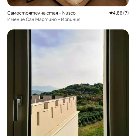
Самостоятелна стая – Nusco
Средна оцен
4,86 (7)
Имение Сан Мартино – Ирпиния