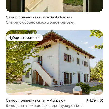
Самостоятелна стая – Santa Paolina
Спалня с двойно легло и отделна баня
Избор на гостите
Избор на гостите
Самостоятелна стая – Atripalda
Средна оценк
4,79 (48)
в къщата на свещеника агротуризъм beb