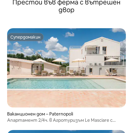
Престои във ферма с вътрешен
двор
Супердомакин
Супердомакин
Ваканционен дом – Paternopoli
Апартамент 2/4ч. в Агротуризъм Le Masciare с
басейн