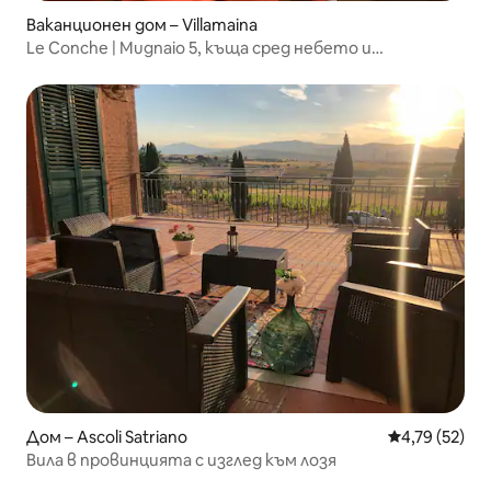
Ваканционен дом – Villamaina
Le Conche | Mugnaio 5, къща сред небето и
зеленината
Дом – Ascoli Satriano
Средна оценк
4,79 (52)
Вила в провинцията с изглед към лозя