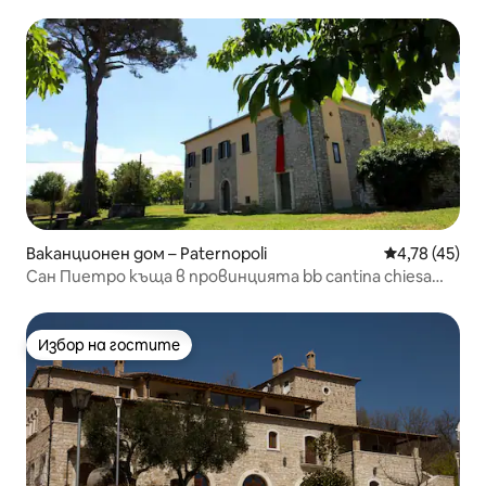
Ваканционен дом – Paternopoli
Средна оценк
4,78 (45)
Сан Пиетро къща в провинцията bb cantina chiesa
Irpinia
Избор на гостите
Избор на гостите