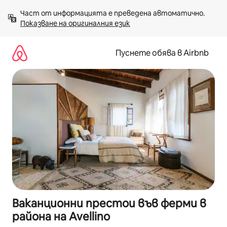
Пропускане
Част от информацията е преведена автоматично. 
към
Показване на оригиналния език
съдържанието
Пуснете обява в Airbnb
Ваканционни престои във ферми в
района на Avellino