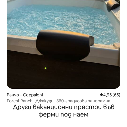
Ранчо – Ceppaloni
Средна оценк
4,95 (65)
Forest Ranch · Джакузи · 360-градусова панорамна
Други ваканционни престои във
гледка към природата
ферми под наем