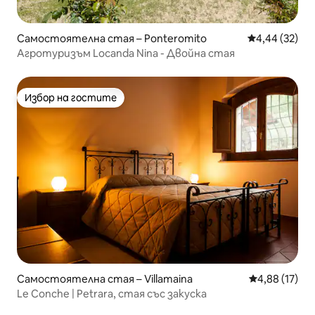
Самостоятелна стая – Ponteromito
Средна оценк
4,44 (32)
Агротуризъм Locanda Nina - Двойна стая
Избор на гостите
Избор на гостите
Самостоятелна стая – Villamaina
Средна оценк
4,88 (17)
Le Conche | Petrara, стая със закуска