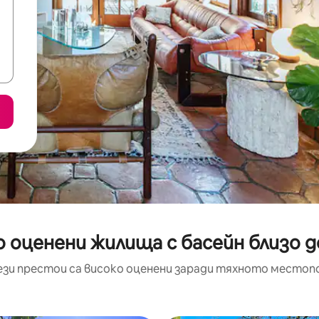
 оценени жилища с басейн близо до
ези престои са високо оценени заради тяхното местоп