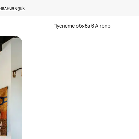
налния език
Пуснете обява в Airbnb
окосване или плъзгане.