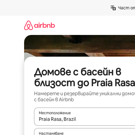
Пропускане
Част от
към
съдържанието
Домове с басейн в
близост до Praia Rasa
Намерете и резервирайте уникални домо
с басейн в Airbnb
Местоположение
Когато резултатите се покажат, използвайт
Настаняване