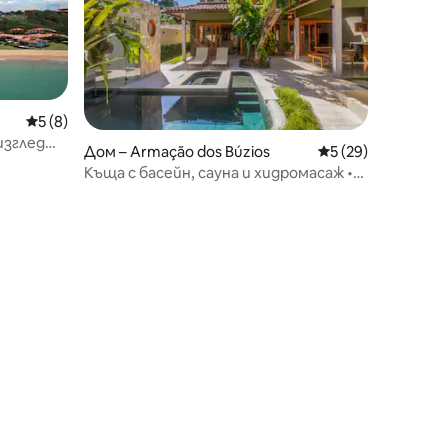
Средна оценка: 5 от 5, 8 отзива
5 (8)
изглед
Дом – Armação dos Búzios
Средна оценка: 5
5 (29)
Къща с басейн, сауна и хидромасаж •
ВИСОКО
250 м от Порто да Бара