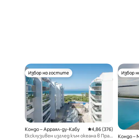
Избор на гостите
Избор 
Избор на гостите
Избор 
Кондо – Арраял-ду-Кабу
Средна оценка: 4,86 о
4,86 (376)
Ексклузивен изглед към океана в Прая
Кондо – 