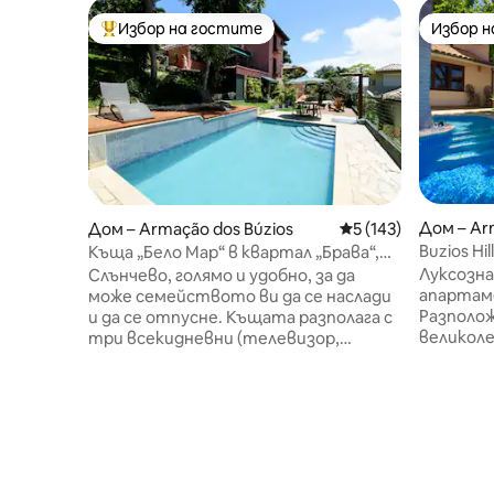
Избор на гостите
Избор 
Най-популярен избор на гостите
Избор 
Дом – Ar
Дом – Armação dos Búzios
Средна оценка: 5 о
5 (143)
Buzios Hil
Къща „Бело Мар“ в квартал „Брава“,
близо до центъра
Луксозна
Слънчево, голямо и удобно, за да
апартам
може семейството ви да се наслади
Разполож
и да се отпусне. Къщата разполага с
великоле
три всекидневни (телевизор,
тази доб
всекидневна и трапезария), три
спални п
апартамента, балкони, кухня,
басейн, 
интегрирана към външния
интернет
вътрешен двор, с маса за хранене,
извън за
офис, предни и странични палуби,
спални 
барбекю, фурна Igloo (mineiro), басейн
гледка к
и палуба с осветление. На 600 метра