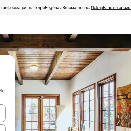
 информацията е преведена автоматично. 
Показване на ориги
ве
е клавишите със стрелки нагоре и надолу или навигирайте с д