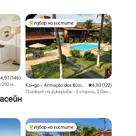
брега на морето в Бузиос
Избор на гостите
тите
Най-популярен избор на гостите
редна оценка: 4,97 от 5, 146 отзива
4,97 (146)
 250 м
Кондо – Armação dos Búzio
Средна оценка: 4,93 
4,93 (122)
s
Плажът на Джериба – 2 спални, 2 бани
басейн
(204)
Избор на гостите
Най-популярен избор на гостите