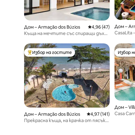
Дом – Ar
Дом – Armação dos Búzios
Средна оценка: 4,96 
4,96 (47)
CasaLita 
Къща на мечтите със спиращи дъха
към океа
гледки
Избор на гостите
Избор 
Най-популярен избор на гостите
Избор 
Дом – Vil
Casa Car
Дом – Armação dos Búzios
Средна оценка: 4,97 о
4,97 (141)
Басейн в
Прекрасна къща, на крачка от пясъка
на плажа на Джериба