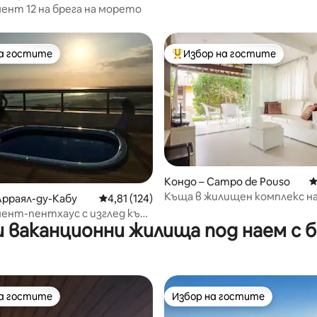
нт 12 на брега на морето
на гостите
Избор на гостите
на гостите
Най-популярен избор на гос
т 5, 240 отзива
Кондо – Campo de Pouso
С
Къща в жилищен комплекс на
Арраял-ду-Кабу
Средна оценка: 4,81 от 5, 124 отзива
4,81 (124)
от плажа, Гериба/Бузиос
ент-пентхаус с изглед към
 ваканционни жилища под наем с 
 красивия залез
на гостите
Избор на гостите
на гостите
Избор на гостите