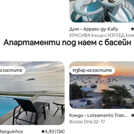
Дом – Арраял-ду-Кабу
С
КРАСИВА къща с ИЗГЛЕД къ
Апартаменти под наем с басейн
+ самостоятелен басейн
на гостите
Избор на гостите
на гостите
Избор на гостите
Кондо – Loteamento Triang
С
ulo de Buzios
Búzios Orla 22- 17
т 5, 376 отзива
Manguinhos
Средна оценка: 4,93 от 5, 134 отзива
4,93 (134)