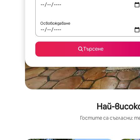
Освобождаване
Търсене
Най-високо
Гостите са съгласни: т