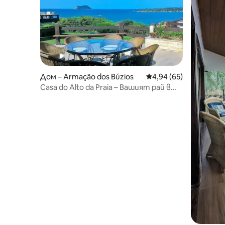
Дом – Armação dos Búzios
Средна оценка: 4,94 
4,94 (65)
Casa do Alto da Praia – Вашият рай в
Бузиос