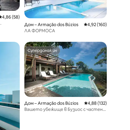
Средна оценка: 4,86 от 5, 58 отзива
4,86 (58)
Дом – Armação dos Búzios
Средна оценка: 4,92 
4,92 (160)
ЛА ФОРМОСА
Супердомакин
Супердомакин
Дом – Armação dos Búzios
Средна оценка: 4,88 
4,88 (132)
Вашето убежище в Бузиос с частен
басейн