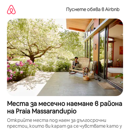
Пропускане
към
Пуснете обява в Airbnb
съдържанието
Места за месечно наемане в района
на Praia Massarandupio
Открийте места под наем за дългосрочни
престои, които ви карат да се чувствате като у