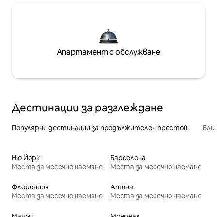
Апартамент с обслужване
Дестинации за разглеждане
Популярни дестинации за продължителен престой
Бли
Ню Йорк
Барселона
Места за месечно наемане
Места за месечно наемане
Флоренция
Атина
Места за месечно наемане
Места за месечно наемане
Маями
Монреал