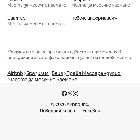
Места за месечно наемане
Места за месечно наемане
Сиатъл
Повече информация
Места за месечно наемане
*Възможно е да се прилагат известни изключения в
определени географски райони и за някои типове места.
Airbnb
Бразилия
Баия
Прайя Массарандупио
Места за месечно наемане
© 2026 Airbnb, Inc.
Поверителност
Условия