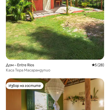
Дом – Entre Rios
Средна оц
5 (28)
Каса Тера Масарандупио
Избор на гостите
Избор на гостите