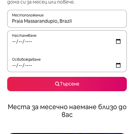
дома си за месец или повече.
Местоположение
Когато резултатите се покажат, използвайте клавишите 
Настаняване
Освобождаване
Търсене
Места за месечно наемане близо до
вас