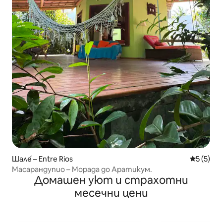
Шале́ – Entre Rios
Средна о
5 (5)
Масарандупио – Морада до Аратикум.
Домашен уют и страхотни
месечни цени