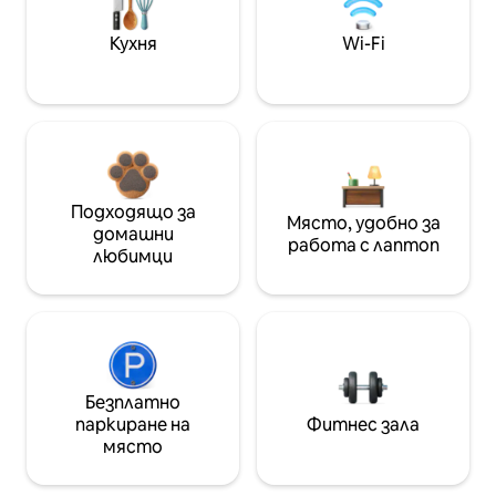
Кухня
Wi-Fi
Подходящо за
Място, удобно за
домашни
работа с лаптоп
любимци
Безплатно
паркиране на
Фитнес зала
място