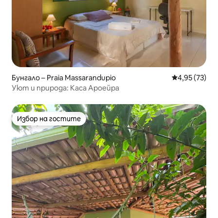
Бунгало – Praia Massarandupio
Средна оценк
4,95 (73)
Уют и природа: Каса Ароейра
Избор на гостите
Избор на гостите