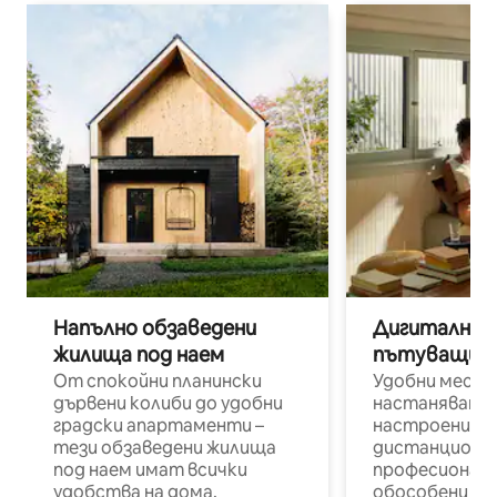
Напълно обзаведени
Дигитални н
жилища под наем
пътуващи п
От спокойни планински
Удобни места
дървени колиби до удобни
настаняване 
градски апартаменти –
настроени и
тези обзаведени жилища
дистанционн
под наем имат всички
професионалис
удобства на дома.
обособени р