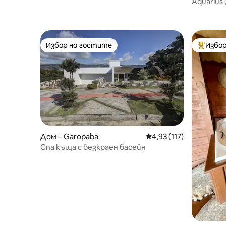
Aquarius 
Избор на гостите
Избор
Избор на гостите
Най-поп
Дом – Garopaba
Средна оценка: 4,93 о
4,93 (117)
Спа къща с безкраен басейн