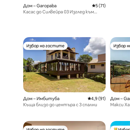
Дом – Garopaba
Средна оценка: 5 
5 (71)
Касас до Силвейра 03 Изглед към
морето
Избор на гостите
Избор 
Избор на гостите
Избор 
Дом – Имбитуба
Средна оценка: 4,9 
4,9 (91)
Дом – Ga
Къща близо до центъра с 3 спални
Макси Ха
Избор на гостите
Избор