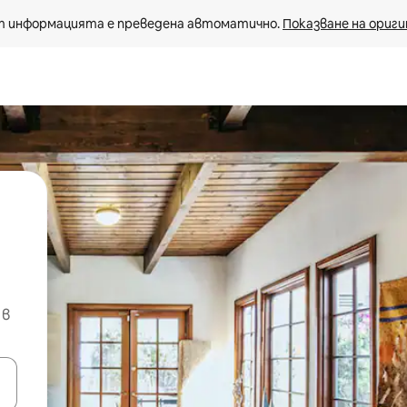
 информацията е преведена автоматично. 
Показване на ориги
 в
е клавишите със стрелки нагоре и надолу или навигирайте с д