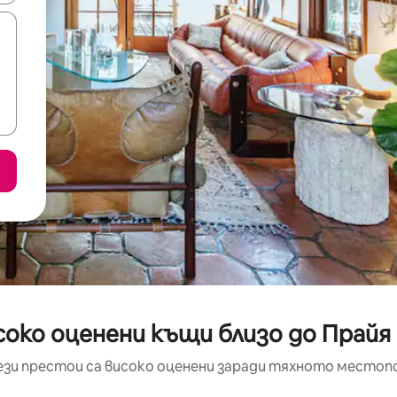
соко оценени къщи близо до Прайя 
ези престои са високо оценени заради тяхното местоп