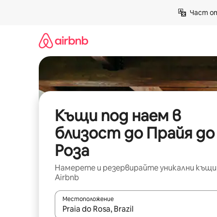
Пропускане
Част от
към
съдържанието
Къщи под наем в
близост до Прайя до
Роза
Намерете и резервирайте уникални къщи
Airbnb
Местоположение
Когато резултатите се покажат, използвайт