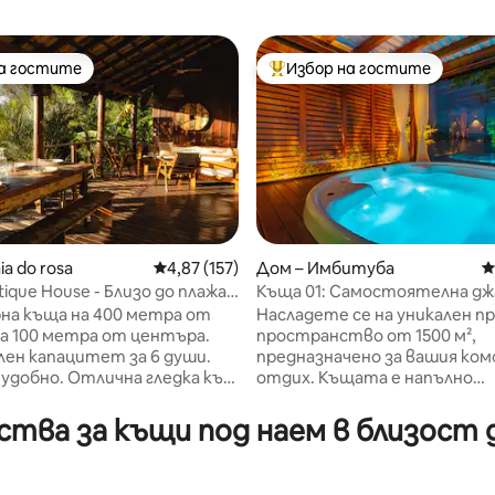
на гостите
Избор на гостите
на гостите
Най-популярен избор на гос
ia do rosa
Средна оценка: 4,87 от 5, 157 отзива
4,87 (157)
Дом – Имбитуба
С
stique House - Близо до плажа
Къща 01: Самостоятелна дж
т 5, 136 отзива
басейн и изглед към лагунат
на къща на 400 метра от
Насладете се на уникален п
на 100 метра от центъра.
пространство от 1500 м²,
ен капацитет за 6 души.
предназначено за вашия ко
удобно. Отлична гледка към
отдих. Къщата е напълно
 Ибиракера от верандата.
оборудвана, с отопляем бас
а площадка в най-високата
(обща зона), джакузи с хидр
ства за къщи под наем в близост д
 хълма с изглед към океана.
маса за билярд/пинг-понг, д
палня със собствена баня и
достъп до лагуната. Предла
егло (без климатик), 1 спалня
също гребане на SUP, каяк и 