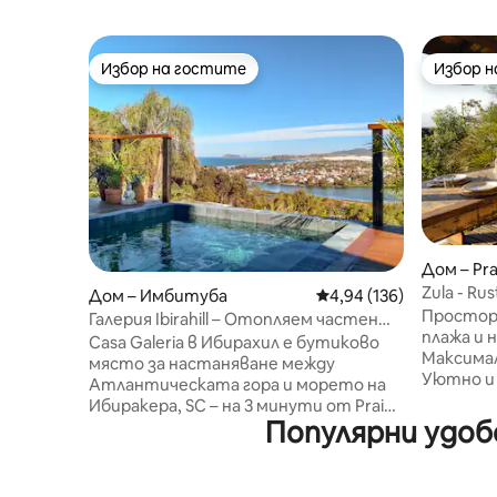
Избор на гостите
Избор 
Избор на гостите
Избор 
Дом – Pra
Zula - Ru
Дом – Имбитуба
Средна оценка: 4,94 о
4,94 (136)
и града.
Простор
Галерия Ibirahill – Отопляем частен
плажа и 
басезон
Casa Galeria в Ибирахил е бутиково
Максимал
място за настаняване между
Уютно и 
Атлантическата гора и морето на
лагуната
Ибиракера, SC – на 3 минути от Praia
Панорамн
Популярни удоб
da Luz, на 10 минути от Praia do Rosa.
точка на
Една от трите самостоятелни
Главна с
къщи в имота, всяка със собствена
двойно л
външна площ и запазено