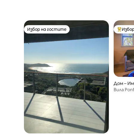
Избор на гостите
Избор
Избор на гостите
Най-поп
Дом – И
Вила Pont