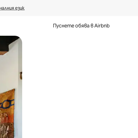
налния език
Пуснете обява в Airbnb
окосване или плъзгане.