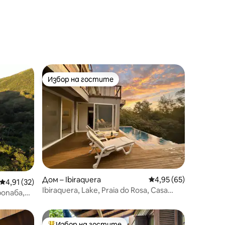
Избор на гостите
Избор на гостите
Дом – Ibiraquera
Средна оценка: 4,95
4,95 (65)
Средна оценка: 4,91 от 5, 32 отзива
4,91 (32)
Ibiraquera, Lake, Praia do Rosa, Casa
ропаба,
Tingazu
Избор на гостите