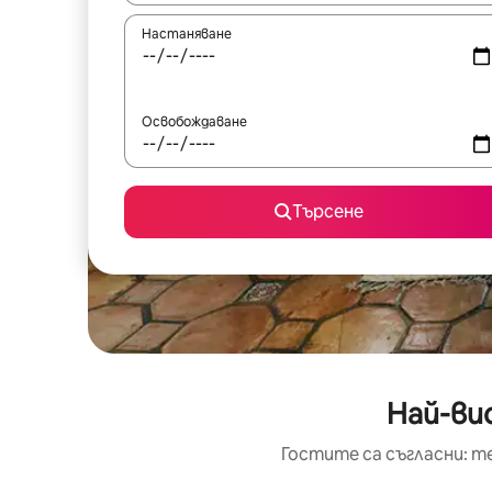
Настаняване
Освобождаване
Търсене
Най-ви
Гостите са съгласни: т