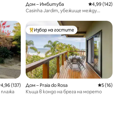
Дом – Имбитуба
Средна оценка: 4,99 
4,99 (142)
Casinha Jardim, убежище между
природата и лагуната
Избор на гостите
тите
Най-популярен избор на гостите
редна оценка: 4,96 от 5, 137 отзива
4,96 (137)
Дом – Praia do Rosa
Средна оценка: 5
5 (16)
 плажа
Къща в кондо на брега на морето