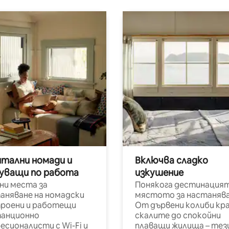
итални номади и
Включва сладко
уващи по работа
изкушение
ни места за
Понякога дестинацият
аняване на номадски
мястото за настанява
роени и работещи
От дървени колиби кр
анционно
скалите до спокойни
есионалисти с Wi-Fi и
плаващи жилища – тез