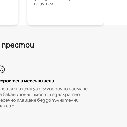
приятел.
и престои
простени месечни цени
пециални цени за дългосрочно наемане
а ваканционни имоти и еднократно
есечно плащане без допълнителни
акси.*