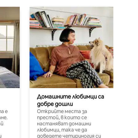
Домашните любимци са
добре дошли
а е
Открийте места за
не.
престой, в които се
ай
настаняват домашни
любимци, така че да
и
доведете четириногия си