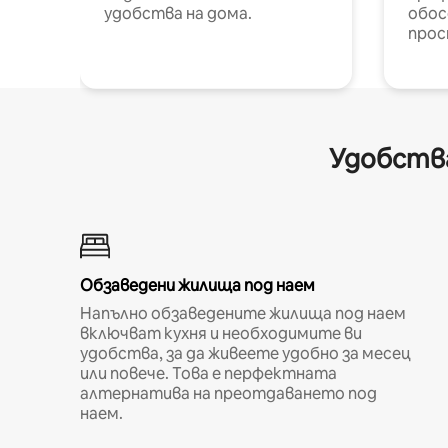
удобства на дома.
обос
прос
Удобства
Обзаведени жилища под наем
Напълно обзаведените жилища под наем
включват кухня и необходимите ви
удобства, за да живеете удобно за месец
или повече. Това е перфектната
алтернатива на преотдаването под
наем.