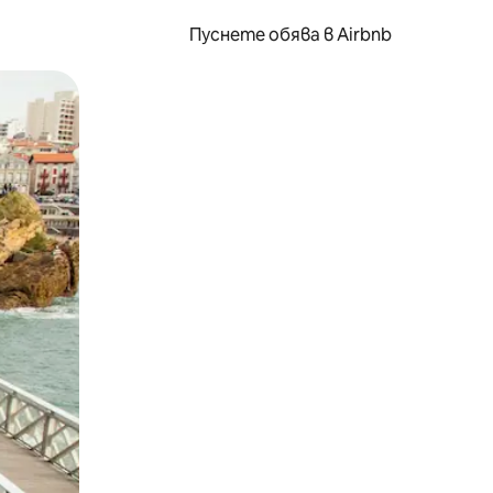
Пуснете обява в Airbnb
окосване или плъзгане.