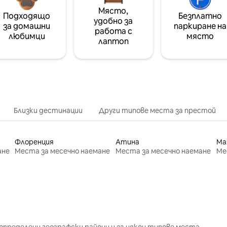
Място,
Подходящо
Безплатно
удобно за
за домашни
паркиране на
работа с
любимци
място
лаптоп
Близки дестинации
Други типове места за престой
Флоренция
Атина
Ма
ане
Места за месечно наемане
Места за месечно наемане
Ме
определени географски райони и за някои типове места.