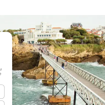
и
е
е клавишите със стрелки нагоре и надолу или навигирайте с д