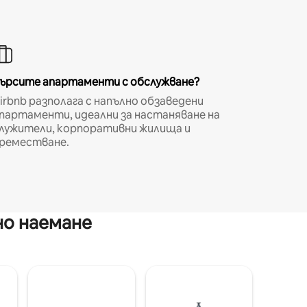
ърсите апартаменти с обслужване?
irbnb разполага с напълно обзаведени
партаменти, идеални за настаняване на
лужители, корпоративни жилища и
реместване.
но наемане