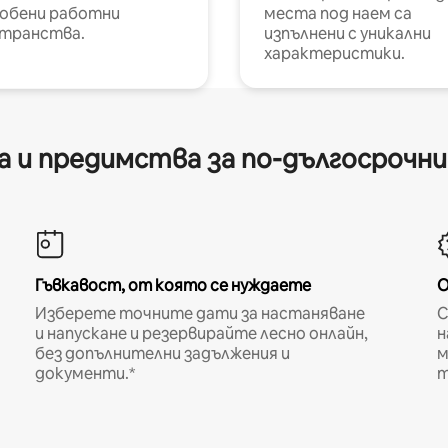
обени работни
места под наем са
транства.
изпълнени с уникални
характеристики.
 и предимства за по-дългосрочн
Гъвкавост, от която се нуждаете
О
Изберете точните дати за настаняване
С
и напускане и резервирайте лесно онлайн,
н
без допълнителни задължения и
м
документи.*
т