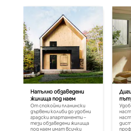
Напълно обзаведени
Диг
жилища под наем
път
От спокойни планински
Удоб
дървени колиби до удобни
наст
градски апартаменти –
наст
тези обзаведени жилища
дист
под наем имат всички
проф