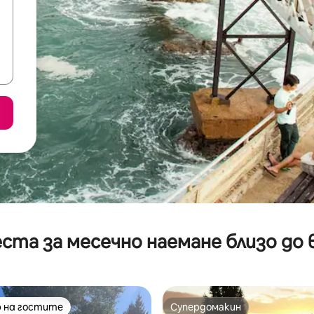
ста за месечно наемане близо до 
 на гостите
Супердомакин
улярен избор на гостите
Супердомакин