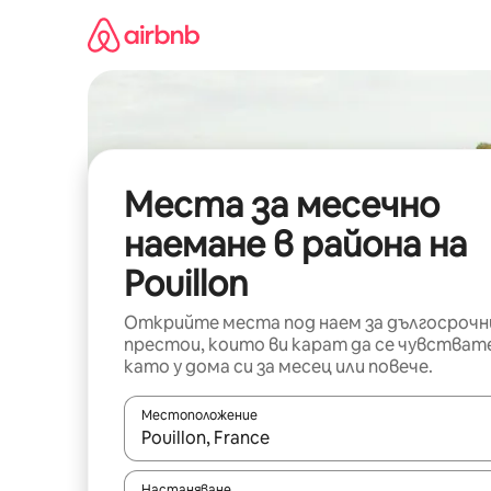
Пропускане
към
съдържанието
Места за месечно
наемане в района на
Pouillon
Открийте места под наем за дългосрочн
престои, които ви карат да се чувстват
като у дома си за месец или повече.
Местоположение
Когато резултатите се покажат, използвайт
Настаняване