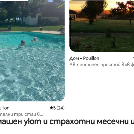
т 5, 176 отзива
Дом – Pouillon
Автентичен престой във 
illon
Средна оценка: 5 от 5, 24 отзива
5 (24)
телни три стаи в
ашен уют и страхотни месечни 
ията