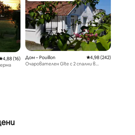
Дом – Pouillon
Средна оценка: 4,98 
4,98 (242)
Средна оценка: 4,88 от 5, 16 отзива
4,88 (16)
Очарователен Gîte с 2 спални в
ферма
лозето, за 4/6 души
цени