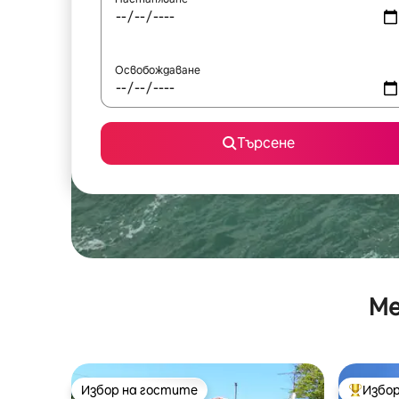
Освобождаване
Търсене
Ме
Избор на гостите
Избор
Избор на гостите
Най-поп