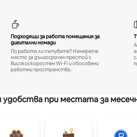
Подходящи за работа помещения за
Т
дигитални номади
A
По работа ли пътувате? Намерете
а
място за дългосрочен престой с
с
високоскоростен Wi-Fi и обособени
п
работни пространства.
 удобства при местата за месеч