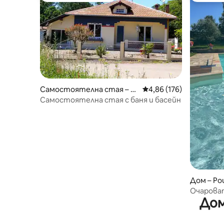
Самостоятелна стая – Sa
Средна оценка: 4,86 о
4,86 (176)
int-Pandelon
Самостоятелна стая с баня и басейн
Дом – Pou
Очарова
Дом
провинц