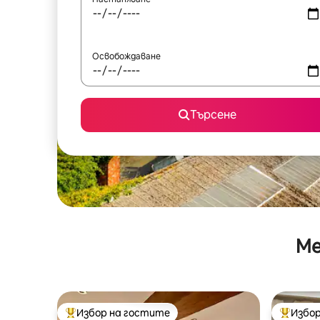
Освобождаване
Търсене
Ме
Избор на гостите
Избор
Най-популярен избор на гостите
Най-поп