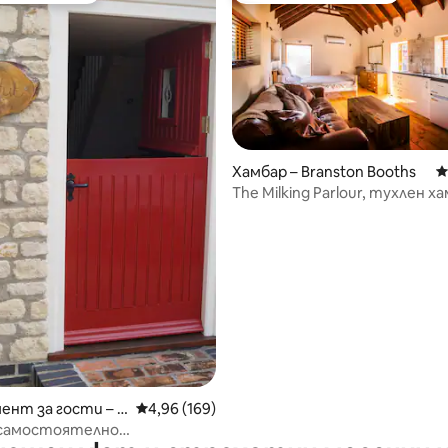
Хамбар – Branston Booths
С
The Milking Parlour, тухлен х
т 5, 119 отзива
фермата „Мурланд“
нт за гости – P
Средна оценка: 4,96 от 5, 169 отзива
4,96 (169)
worth
 самостоятелно