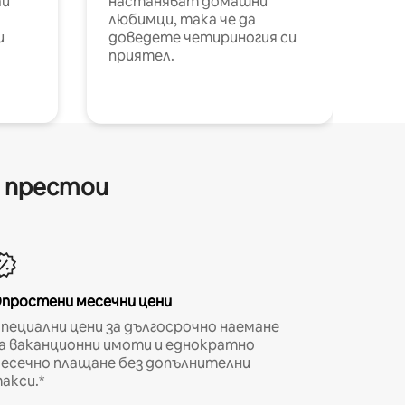
ай
настаняват домашни
любимци, така че да
и
доведете четириногия си
приятел.
и престои
простени месечни цени
пециални цени за дългосрочно наемане
а ваканционни имоти и еднократно
есечно плащане без допълнителни
акси.*