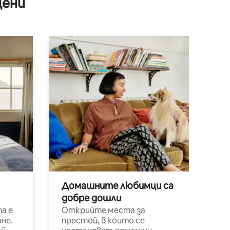
цени
Домашните любимци са
добре дошли
а е
Открийте места за
не.
престой, в които се