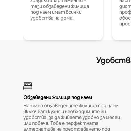
градски апартаменти –
наст
тези обзаведени жилища
дист
под наем имат всички
проф
удобства на дома.
обос
прос
Удобства
Обзаведени жилища под наем
Напълно обзаведените жилища под наем
включват кухня и необходимите ви
удобства, за да живеете удобно за месец
или повече. Това е перфектната
алтернатива на преотдаването под