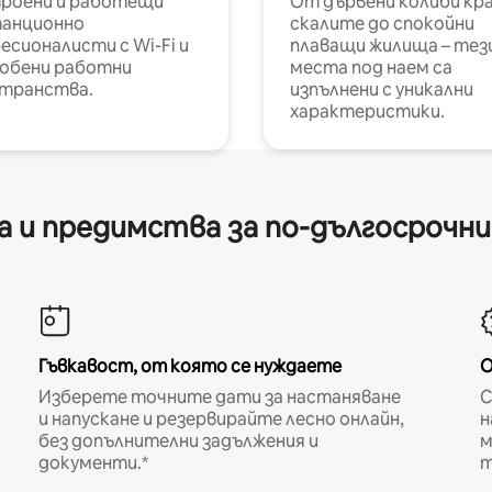
роени и работещи
От дървени колиби кр
анционно
скалите до спокойни
есионалисти с Wi-Fi и
плаващи жилища – тез
обени работни
места под наем са
транства.
изпълнени с уникални
характеристики.
 и предимства за по-дългосрочн
Гъвкавост, от която се нуждаете
О
Изберете точните дати за настаняване
С
и напускане и резервирайте лесно онлайн,
н
без допълнителни задължения и
м
документи.*
т