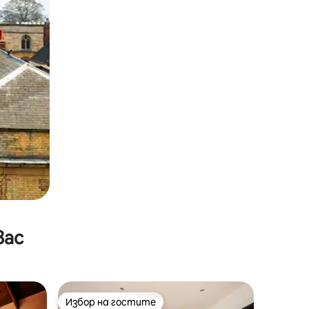
вас
Избор на гостите
тите
Избор на гостите