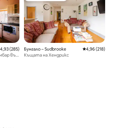
редна оценка: 4,93 от 5, 285 отзива
4,93 (285)
Бунгало – Sudbrooke
Средна оценка: 4,96 
4,96 (218)
амбар във
Къщата на Хендрикс