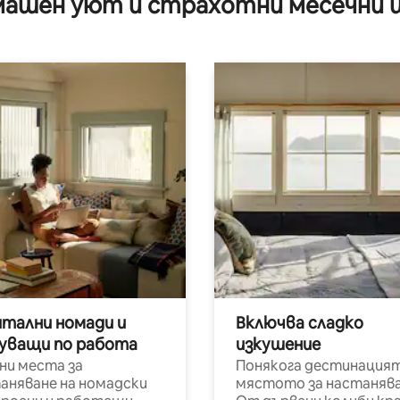
ашен уют и страхотни месечни 
ство за 2 в близост до
итални номади и
Включва сладко
уващи по работа
изкушение
ни места за
Понякога дестинацият
аняване на номадски
мястото за настанява