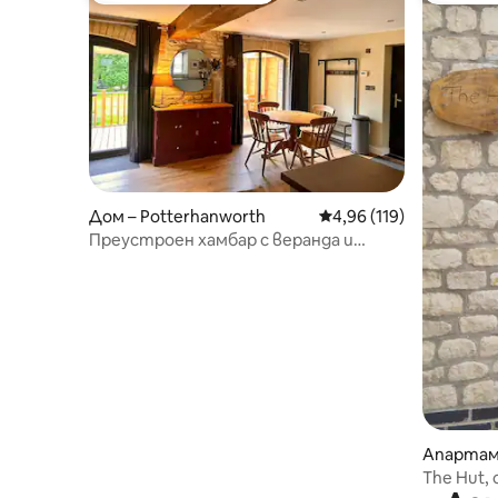
Дом – Potterhanworth
Средна оценка: 4,96 о
4,96 (119)
Преустроен хамбар с веранда и
изглед към градината
Апартаме
otterhan
The Hut,