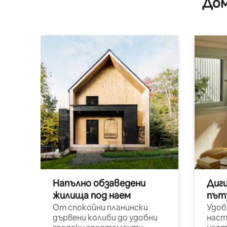
Дом
пристрой
Линкълн
Напълно обзаведени
Диг
жилища под наем
път
От спокойни планински
Удоб
дървени колиби до удобни
наст