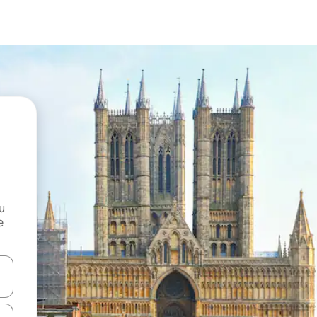
и
е
е клавишите със стрелки нагоре и надолу или навигирайте с д