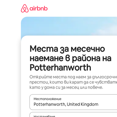
Пропускане
към
съдържанието
Места за месечно
наемане в района на
Potterhanworth
Открийте места под наем за дългосрочн
престои, които ви карат да се чувстват
като у дома си за месец или повече.
Местоположение
Когато резултатите се покажат, използвайт
Настаняване