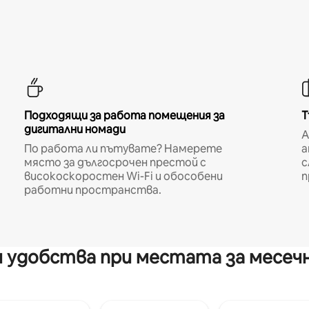
Подходящи за работа помещения за
Т
дигитални номади
A
По работа ли пътувате? Намерете
а
място за дългосрочен престой с
с
високоскоростен Wi-Fi и обособени
п
работни пространства.
 удобства при местата за месеч