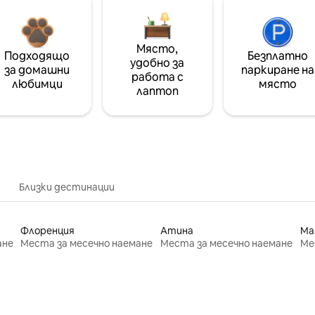
Място,
Подходящо
Безплатно
удобно за
за домашни
паркиране на
работа с
любимци
място
лаптоп
Близки дестинации
Флоренция
Атина
Ма
ане
Места за месечно наемане
Места за месечно наемане
Ме