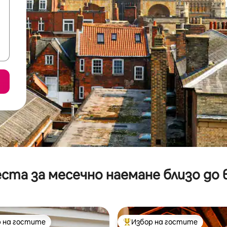
ста за месечно наемане близо до 
 на гостите
Избор на гостите
улярен избор на гостите
Най-популярен избор на гос