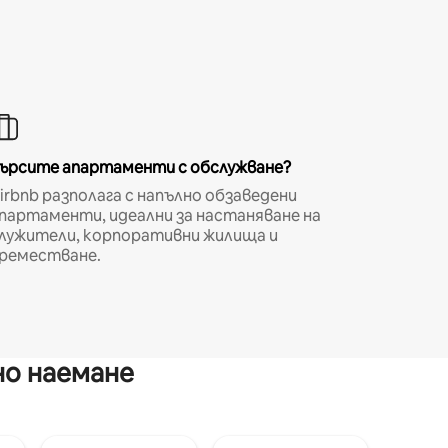
ърсите апартаменти с обслужване?
irbnb разполага с напълно обзаведени
партаменти, идеални за настаняване на
лужители, корпоративни жилища и
реместване.
но наемане