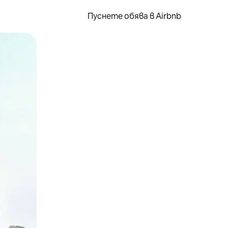
Пуснете обява в Airbnb
окосване или плъзгане.