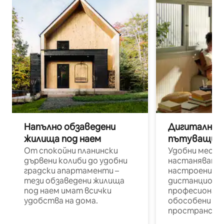
Напълно обзаведени
Дигитални н
жилища под наем
пътуващи п
От спокойни планински
Удобни места
дървени колиби до удобни
настаняване 
градски апартаменти –
настроени и
тези обзаведени жилища
дистанционн
под наем имат всички
професионалис
удобства на дома.
обособени р
пространств