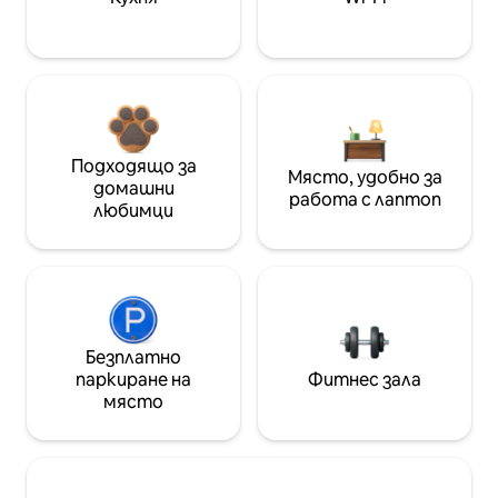
Подходящо за
Място, удобно за
домашни
работа с лаптоп
любимци
Безплатно
паркиране на
Фитнес зала
място