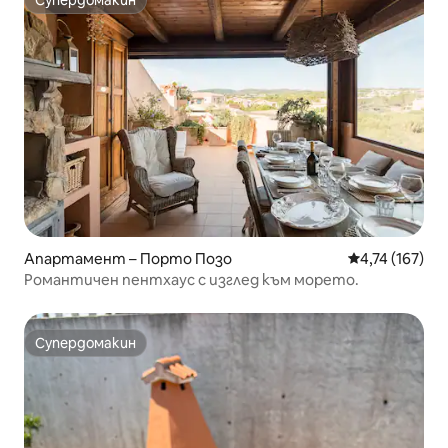
Супердомакин
Супердомакин
Апартамент – Порто Позо
Средна оценка
4,74 (167)
Романтичен пентхаус с изглед към морето.
Супердомакин
Супердомакин