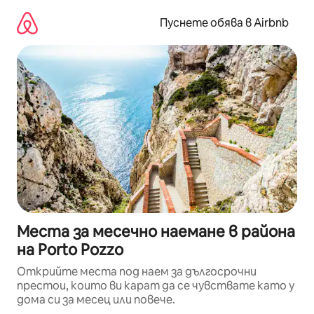
Пропускане
към
Пуснете обява в Airbnb
съдържанието
Места за месечно наемане в района
на Porto Pozzo
Открийте места под наем за дългосрочни
престои, които ви карат да се чувствате като у
дома си за месец или повече.