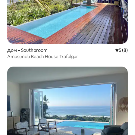
Дом – Southbroom
Средна о
5 (8)
Amasundu Beach House Trafalgar