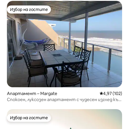
Избор на гостите
Избор на гостите
Апартамент – Margate
Средна оценка
4,97 (102)
Спокоен, луксозен апартамент с чудесен изглед към
океана
Избор на гостите
Избор на гостите