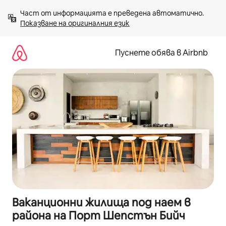
Пропускане
Част от информацията е преведена автоматично. 
към
Показване на оригиналния език
съдържанието
Пуснете обява в Airbnb
Ваканционни жилища под наем в
района на Порт Шепстън Бийч