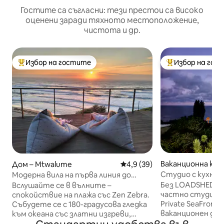
Гостите са съгласни: тези престои са високо
оценени заради тяхното местоположение,
чистота и др.
Избор на гостите
Избор на гос
Най-популярен избор на гостите
Най-популярен 
Ваканционна къщ
Дом – Mtwalume
Средна оценка: 4,9 от 5, 39
4,9 (39)
ate
Студио с кухня н
Модерна вила на първа линия до
морето в Privat
плажа в Квазулу-Натал •
Без LOADSHEDDIN
Вслушайте се в вълните –
Зашеметяващи гледки към океана
частно студио Ra
спокойствие на плажа със Zen Zebra.
Private SeaFront
Събудете се с 180-градусова гледка
ваканционен дом
към океана със златни изгреви,
Самостоятелно
докато делфини и китове плуват