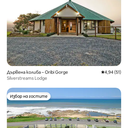
Дървена колиба – Oribi Gorge
Средна оценк
4,94 (51)
Silverstreams Lodge
Избор на гостите
Избор на гостите