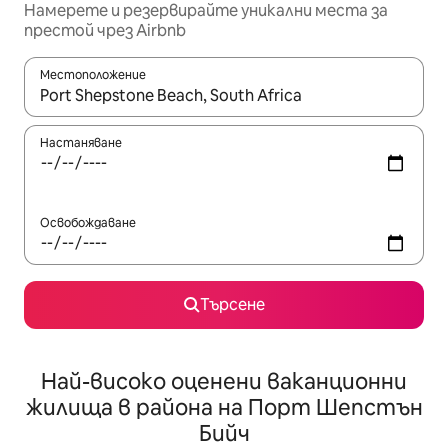
Намерете и резервирайте уникални места за
престой чрез Airbnb
Местоположение
Когато резултатите се покажат, използвайте клавишите 
Настаняване
Освобождаване
Търсене
Най-високо оценени ваканционни
жилища в района на Порт Шепстън
Бийч