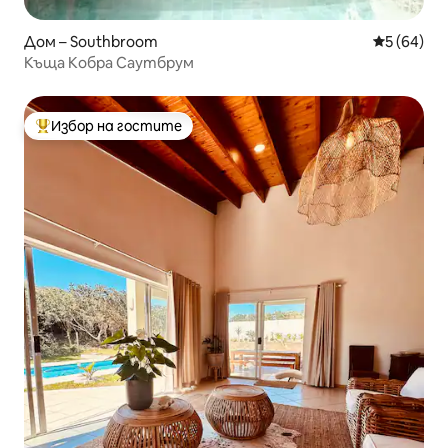
Дом – Southbroom
Средна оц
5 (64)
Къща Кобра Саутбрум
Избор на гостите
Най-популярен избор на гостите