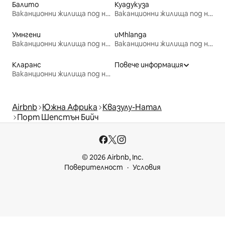
Балито
Куадукуза
Ваканционни жилища под наем
Ваканционни жилища под наем
Умнгени
uMhlanga
Ваканционни жилища под наем
Ваканционни жилища под наем
Кларанс
Повече информация
Ваканционни жилища под наем
Airbnb
Южна Африка
Квазулу-Натал
Порт Шепстън Бийч
© 2026 Airbnb, Inc.
Поверителност
Условия