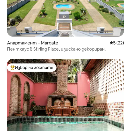
Апартамент – Margate
Средна оц
5 (22)
Пентхаус в Stirling Place, изискано декориран.
Избор на гостите
Най-популярен избор на гостите