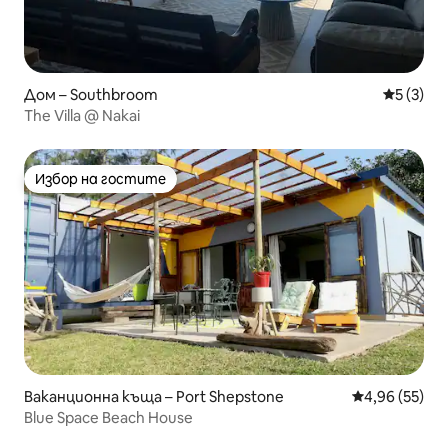
Дом – Southbroom
Средна о
5 (3)
The Villa @ Nakai
Избор на гостите
Избор на гостите
Ваканционна къща – Port Shepstone
Средна оценк
4,96 (55)
Blue Space Beach House