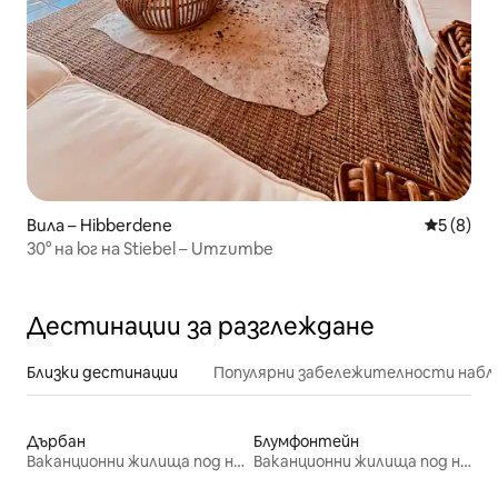
Вила – Hibberdene
Средна о
5 (8)
30° на юг на Stiebel – Umzumbe
Дестинации за разглеждане
Близки дестинации
Популярни забележителности набл
Дърбан
Блумфонтейн
Ваканционни жилища под наем
Ваканционни жилища под наем