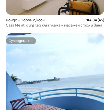
Кондо – Порт-Діксон
Средна оценк
4,84 (45)
Casa Melati с изглед към плажа + масажен стол и вана
Супердомакин
Супердомакин