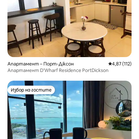
Апартамент – Порт-Діксон
Средна оценка
4,87 (112)
Апартамент D'Wharf Residence PortDickson
Избор на гостите
Избор на гостите