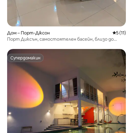
Дом – Порт-Діксон
Средна оц
5 (11)
Порт Диксън, самостоятелен басейн, близо до
плажа
Супердомакин
Супердомакин