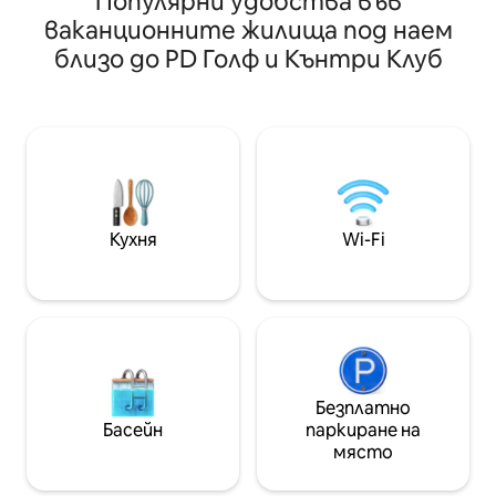
Популярни удобства във
тайландски/японски/корейски/
Пешеходно разс
китайски и др. само на 2 – 10 минути
ваканционните жилища под наем
удобствата за 
пеша от нашето място. Наблизо
близо до PD Голф и Кънтри Клуб
които включват 
има и банка, хипермаркет, бар/пъб,
хранене, заведен
7-Eleven, магазин „Направи си сам“,
клиники, удобни 
Zus Coffee, Starbucks. Можете да
любителите на 
правите всичко, което искате, на
разходете до бл
пешеходно разстояние. 我们的双人套
Marina. За да посетите близките
房座落在8楼角落间型阳台，拥有L居高临
плажове, шофир
下把海天一色的风景尽收眼底这里还可以
на север до Пан
观赏日出日落 ， ，附近2 -10分钟以内步行
Негери. Или шоф
到达各类餐厅如泰式中式韩国菜日本菜中
Кухня
Wi-Fi
минути на юг до
东印度快餐银行超市酒吧 /////便利店 ，非
Кеманг.
常方便。
Безплатно
Басейн
паркиране на
място