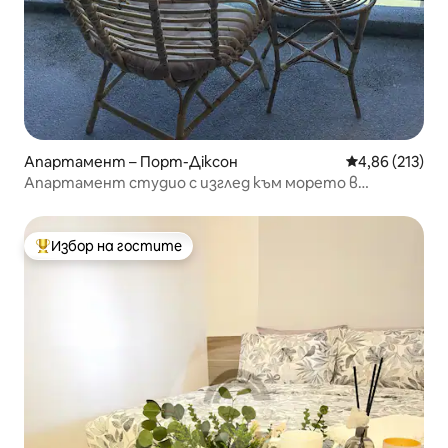
Апартамент – Порт-Діксон
Средна оценка
4,86 (213)
Апартамент студио с изглед към морето в
Райската лагуна
Избор на гостите
Най-популярен избор на гостите