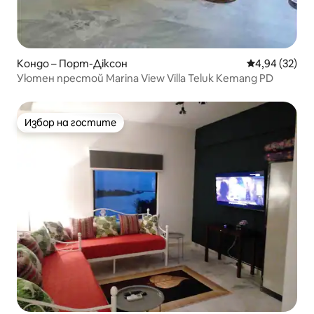
Кондо – Порт-Діксон
Средна оценк
4,94 (32)
Уютен престой Marina View Villa Teluk Kemang PD
Избор на гостите
Избор на гостите