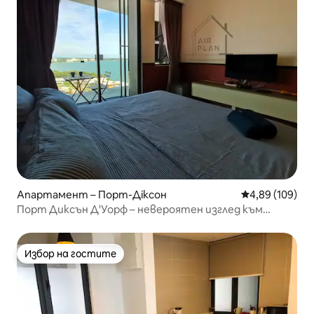
Апартамент – Порт-Діксон
Средна оценка
4,89 (109)
Порт Диксън Д'Уорф – невероятен изглед към
морето (до 3 души)
Избор на гостите
Избор на гостите