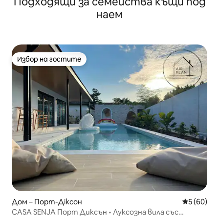
Подходящи за семейства къщи под
(До 6 души)
наем
Избор на гостите
Избор на гостите
Дом – Порт-Діксон
Средна оц
5 (60)
CASA SENJA Порт Диксън • Луксозна вила със