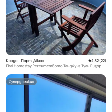
Кондо – Порт-Діксон
Средна оценк
4,82 (22)
Firai Homestay Регентството Танджунг Туан Ризорт,
PD
Супердомакин
Супердомакин