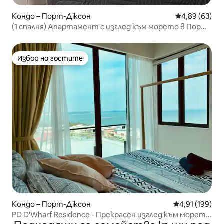
Кондо – Порт-Діксон
Средна оценк
4,89 (63)
(1 спалня) Апартамент с изглед към морето в Порт
Диксън
Избор на гостите
Избор на гостите
Кондо – Порт-Діксон
Средна оценка
4,91 (199)
PD D'Wharf Residence - Прекрасен изглед към морето