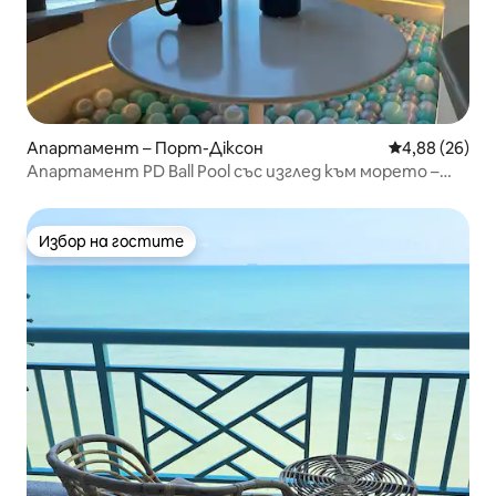
Апартамент – Порт-Діксон
Средна оценк
4,88 (26)
Апартамент PD Ball Pool със изглед към морето –
ботаническо синьо
Избор на гостите
Избор на гостите