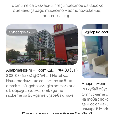
Гостите са съгласни: тези престои са високо
оценени заради тяхното местоположение,
чистота и др.
Супердомакин
Избор на гости
Супердомакин
Избор на гости
Апартамент – Порт-Дікс
Средна оценка: 4,89 от 5, 51
4,89 (511)
он
S 08-08 (Ъгъл) @D'Wharf Hotel &
Residence
Нашето жилище се намира на 8-ия
Апартамент – П
етаж с най-добра гледка от балкона
сон
PD хубав двуста
с L-образна форма, откъдето
души
Отпуснете се с
можете да виждате изгрева и залеза
на това спокойн
на слънцето. KFC, Mac'D, Pizza Hut,
за мюсюлмани. Този апартамент се
Marry Brown, ресторанти от
намира в Marina V
Близкия изток/индийски/
панорамна гледк