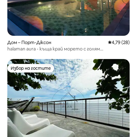
Дом – Порт-Діксон
Средна оценк
4,79 (28)
halaman aura - къща край морето с голям
самостоятелен басейн
Избор на гостите
Избор на гостите