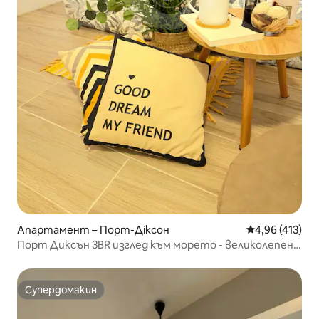
Апартамент – Порт-Діксон
Средна оценка
4,96 (413)
Порт Диксън 3BR изглед към морето - великолепен
морски курорт
Супердомакин
Супердомакин