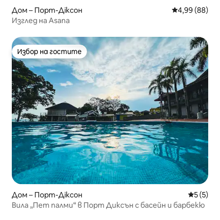
Дом – Порт-Діксон
Средна оценк
4,99 (88)
Изглед на Asana
Избор на гостите
Избор на гостите
Дом – Порт-Діксон
Средна о
5 (5)
Вила „Пет палми“ в Порт Диксън с басейн и барбекю