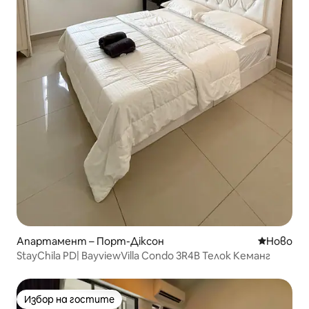
Апартамент – Порт-Діксон
Ново мяс
Ново
StayChila PD| BayviewVilla Condo 3R4B Телок Кеманг
Избор на гостите
Избор на гостите