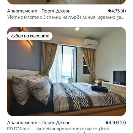
Апартамент – Порт-Діксон
Средна оцен
4,75 (4)
Уютно място с 3 спални на първа линия, идеално за
семейство
Избор на гостите
Избор на гостите
Апартамент – Порт-Діксон
Средна оценк
4,9 (147)
PD D'Wharf – суперб апартамент с изглед към