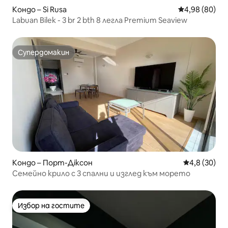
Кондо – Si Rusa
Средна оценк
4,98 (80)
Labuan Bilek - 3 br 2 bth 8 легла Premium Seaview
Супердомакин
Супердомакин
Кондо – Порт-Діксон
Средна оцен
4,8 (30)
Семейно крило с 3 спални и изглед към морето
Избор на гостите
Избор на гостите