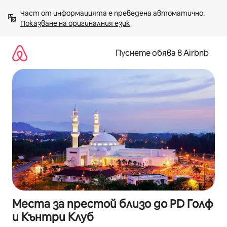
Пропускане
Част от информацията е преведена автоматично. 
към
Показване на оригиналния език
съдържанието
Пуснете обява в Airbnb
Места за престой близо до PD Голф
и Кънтри Клуб