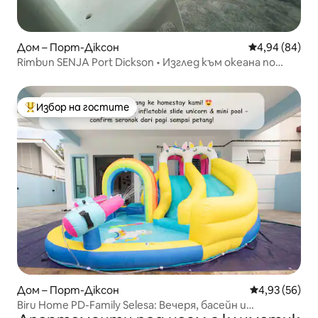
Дом – Порт-Діксон
Средна оценк
4,94 (84)
Rimbun SENJA Port Dickson • Изглед към океана по
залез слънце
Избор на гостите
Най-популярен избор на гостите
Дом – Порт-Діксон
Средна оценк
4,93 (56)
Biru Home PD-Family Selesa: Вечеря, басейн и