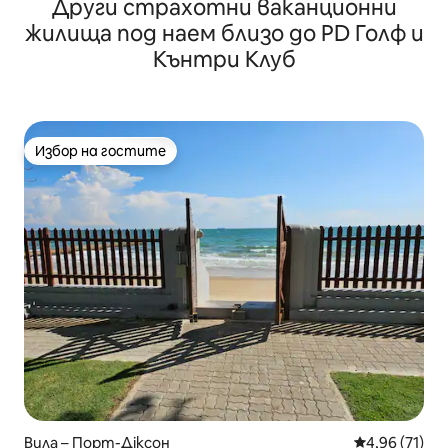
Други страхотни ваканционни
морето и смарт телевизор
жилища под наем близо до PD Голф и
Кънтри Клуб
Избор на гостите
Избор на гостите
Вила – Порт-Діксон
Средна оценк
4,96 (71)