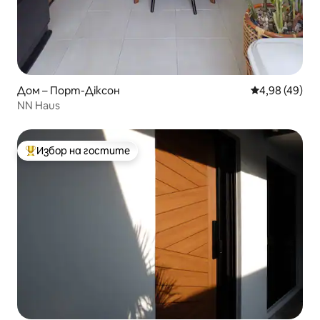
Дом – Порт-Діксон
Средна оценк
4,98 (49)
NN Haus
Избор на гостите
Най-популярен избор на гостите