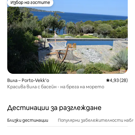
Избор на гостите
Избор на гостите
Вила – Porto-Vekkʹo
Средна оценк
4,93 (28)
Красива вила с басейн - на брега на морето
Дестинации за разглеждане
Близки дестинации
Популярни забележителности набл