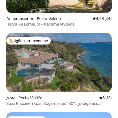
Апартамент – Porto-Vekkʹo
Средна оценк
4,93 (44)
Пардини Естейт – Касета Муреда
Избор на гостите
Най-популярен избор на гостите
Дом – Porto-Vekkʹo
Средна оц
5 (13)
Вила Puccinelli край водата със 180° изглед към
морето