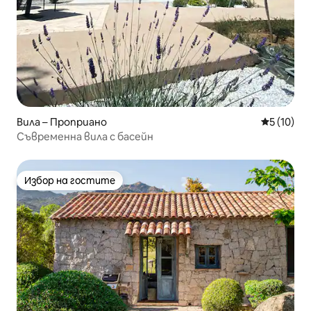
Вила – Проприано
Средна оц
5 (10)
Съвременна вила с басейн
Избор на гостите
Избор на гостите