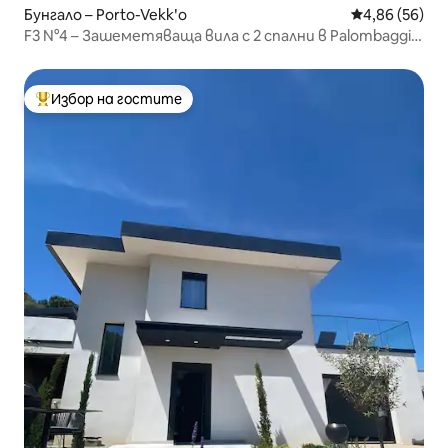
Бунгало – Porto-Vekkʹo
Средна оценк
4,86 (56)
F3 N°4 – Зашеметяваща вила с 2 спални в Palombaggia
с изглед към морето
Избор на гостите
Най-популярен избор на гостите