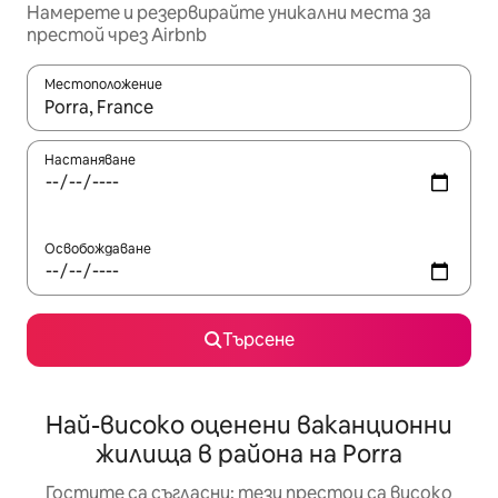
Намерете и резервирайте уникални места за
престой чрез Airbnb
Местоположение
Когато резултатите се покажат, използвайте клавишите 
Настаняване
Освобождаване
Търсене
Най-високо оценени ваканционни
жилища в района на Porra
Гостите са съгласни: тези престои са високо