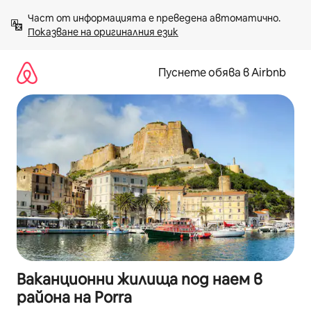
Пропускане
Част от информацията е преведена автоматично. 
към
Показване на оригиналния език
съдържанието
Пуснете обява в Airbnb
Ваканционни жилища под наем в
района на Porra