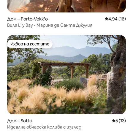
Дом – Porto-Vekkʹo
Средна оценк
4,94 (16)
Вила Lily Bay - Марина де Санта Джулия
Избор на гостите
Избор на гостите
Дом – Sotta
Средна оц
5 (13)
Идеална овчарска колиба с изглед