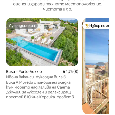
оценени заради тяхното местоположение,
чистота и др.
Супердомакин
Избор на гос
Супердомакин
Най-популярен 
Вила – Porto-Vekkʹo
Средна оценка: 4,75 от 5, 
4,75 (8)
Ивона Ваканси. Луксозна вила в
Санта Джулия
Вила A Mureda с панорамна гледка
към морето над залива на Санта
Джулия, за луксозен и релаксиращ
престой в Южна Корсика. Удобства:
- Инфинити отопляем басейн -
5 спални със самостоятелна баня и
тераса - Голяма оборудвана кухня -