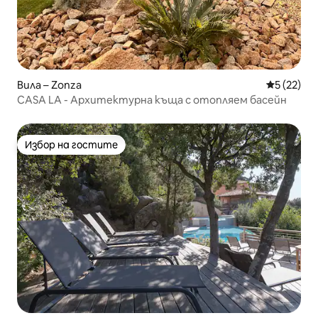
Вила – Zonza
Средна оц
5 (22)
CASA LA - Архитектурна къща с отопляем басейн
Избор на гостите
Избор на гостите