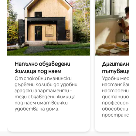
Напълно обзаведени
Дигитални н
жилища под наем
пътуващи п
От спокойни планински
Удобни места
дървени колиби до удобни
настаняване 
градски апартаменти –
настроени и
тези обзаведени жилища
дистанционн
под наем имат всички
професионалис
удобства на дома.
обособени р
пространств