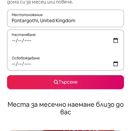
дома си за месец или повече.
Местоположение
Когато резултатите се покажат, използвайте клавишите 
Настаняване
Освобождаване
Търсене
Места за месечно наемане близо до
вас