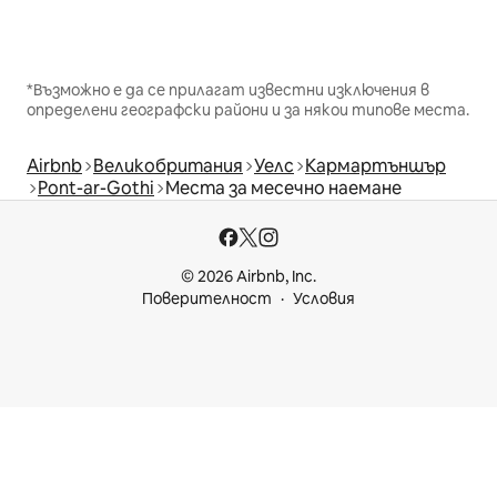
*Възможно е да се прилагат известни изключения в
определени географски райони и за някои типове места.
Airbnb
Великобритания
Уелс
Кармартъншър
Pont-ar-Gothi
Места за месечно наемане
© 2026 Airbnb, Inc.
Поверителност
Условия