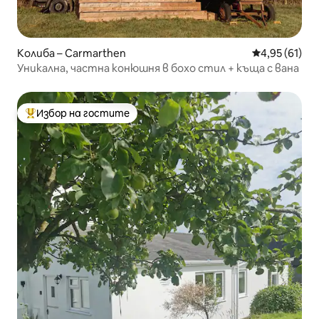
Колиба – Carmarthen
Средна оценк
4,95 (61)
Уникална, частна конюшня в бохо стил + къща с вана
Избор на гостите
Най-популярен избор на гостите