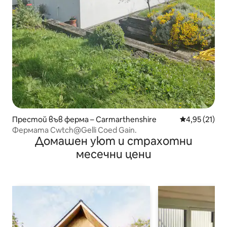
Престой във ферма – Carmarthenshire
Средна оценк
4,95 (21)
Фермата Cwtch@Gelli Coed Gain.
Домашен уют и страхотни
месечни цени