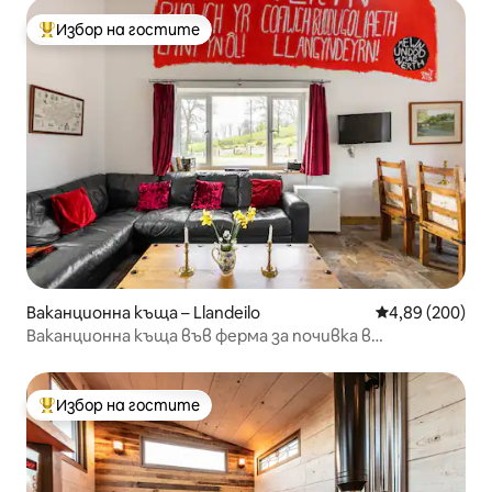
Избор на гостите
Най-популярен избор на гостите
Ваканционна къща – Llandeilo
Средна оценка
4,89 (200)
Ваканционна къща във ферма за почивка в
провинцията
Избор на гостите
Най-популярен избор на гостите