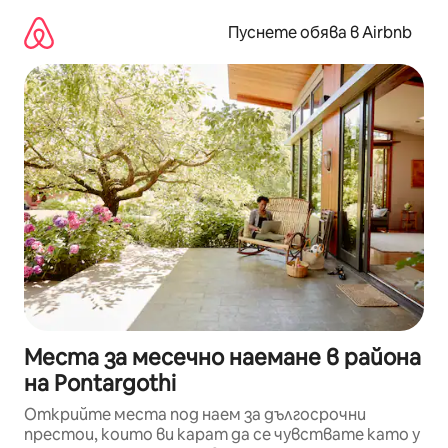
Пропускане
към
Пуснете обява в Airbnb
съдържанието
Места за месечно наемане в района
на Pontargothi
Открийте места под наем за дългосрочни
престои, които ви карат да се чувствате като у