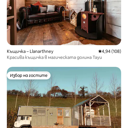
Къщичка – Llanarthney
Средна оценка
4,94 (108)
Красива къщичка в магическата долина Тауи
Избор на гостите
Избор на гостите